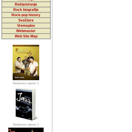
5,000 podstra
Reklamiranje
Rock biografije
da ga temelji
Rock-pop history
vrijednosti kojima smo sv
Svaštara
Vremeplov
Sretan sam da sam u protek
Webmaster
muzicare, svjedociti njih
Web Site Map
muzickim dogadjajima... Sr
mnogi saradnici koji su
doprinosili vrijednosti i v
sam da je i moj web hostin
imala razumijevanja za 
Reklamno mjesto 1
mnogobrojnim posjetitelj
Music, koji ste ga posjeciv
ovoga (nemalog) rada. Hva
Autor: Dragutin Matoševic,
Barikada (INT) - Backstage
Reklamno mjesto 2
Barikada -