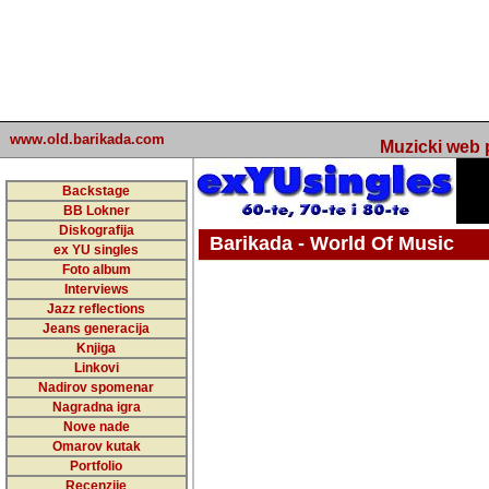
www.old.barikada.com
Muzicki web p
Backstage
BB Lokner
Diskografija
Barikada - World Of Music
ex YU singles
Foto album
undefined
Interviews
Jazz reflections
Barikada (INT) - Webmaster / urednik
Jeans generacija
Nakon 74 mj
Knjiga
Linkovi
portala Bari
Nadirov spomenar
zakljuciti 
Nagradna igra
Nove nade
Barikada - W
Omarov kutak
sada. I u sta
Portfolio
Recenzije