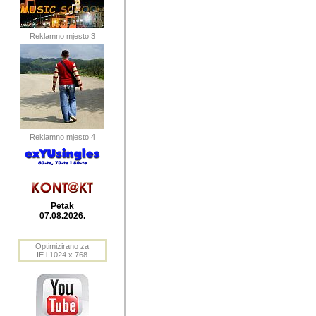
publikovan
dogadjanja
Reklamno mjesto 3
2004. do 2010. godine. Te i
Horvat Horvi (Zagreb, HR)
Šaric (Vinkovci, HR), Vas
Bane Lokner (Zemun, SRB)
imena, mnogima dobro zna
Reklamno mjesto 4
njihove izvjestaje.
Autor: Dragutin Matoševic,
Barikada (INT) - BB Lokner
Petak
Veliko i res
07.08.2026.
Srbije (pa i
Optimizirano za
jedan od angazovanijih s
IE i 1024 x 768
nebrojene recenzije muzic
Njegovi prilozi su razvr
odrednice: ex YU prostor,