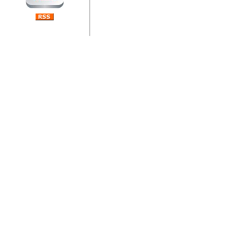
jedan od rijetkih koji je n
Njegovi prilozi su jedan od
i ponosan sam da je svoj
posjetiteljima ovog web por
Autor: Dragutin Matoševic,
Barikada (INT) - Diskografija
Barikada - Diskografija
muzicki albumi izdati u Reg
prostor). Te priloge su n
(Zagreb, HR), Milan B. Po
(Bar, MNE), Tomica Racic 
(Velika Ludina, HR)... Nj
citaju.
Autor: Dragutin Matoševic,
Barikada (INT) - Interviews