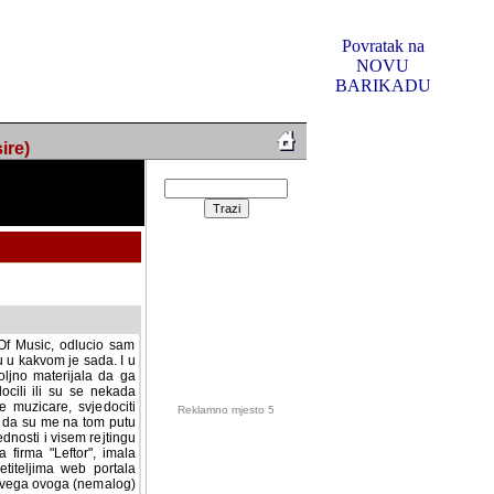
Povratak na
NOVU
BARIKADU
ire)
f Music, odlucio sam
u u kakvom je sada. I u
oljno materijala da ga
 ili su se nekada desile.
e, svjedociti njihovim
me na tom putu pratili
i i visem rejtingu ovog
Reklamno mjesto 5
irma "Leftor", imala
titeljima web portala
og svega ovoga (nemalog)