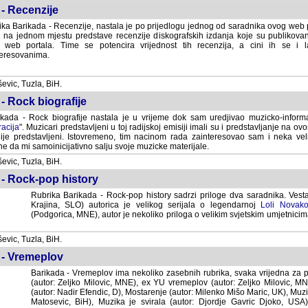
- Recenzije
ka Barikada - Recenzije, nastala je po prijedlogu jednog od saradnika ovog web po
 na jednom mjestu predstave recenzije diskografskih izdanja koje su publikov
web portala. Time se potencira vrijednost tih recenzija, a cini ih se i 
eresovanima.
vic, Tuzla, BiH.
- Rock biografije
kada - Rock biografije nastala je u vrijeme dok sam uredjivao muzicko-informa
acija
". Muzicari predstavljeni u toj radijskoj emisiji imali su i predstavljanje na 
nije predstavljeni. Istovremeno, tim nacinom rada zainteresovao sam i neka ve
 da mi samoinicijativno salju svoje muzicke materijale.
vic, Tuzla, BiH.
 - Rock-pop history
Rubrika Barikada - Rock-pop history sadrzi priloge dva saradnika. Vest
Krajina, SLO) autorica je velikog serijala o legendarnoj
Loli Novako
(Podgorica, MNE), autor je nekoliko priloga o velikim svjetskim umjetnicima
vic, Tuzla, BiH.
 - Vremeplov
Barikada - Vremeplov ima nekoliko zasebnih rubrika, svaka vrijedna za po
(autor: Zeljko Milovic, MNE), ex YU vremeplov (autor: Zeljko Milovic, 
(autor: Nadir Efendic, D), Mostarenje (autor: Milenko Mišo Maric, UK), Muzi
Matosevic, BiH), Muzika je svirala (autor: Djordje Gavric Djoko, USA),