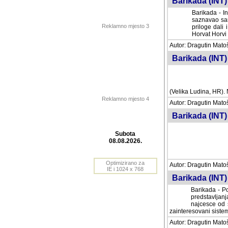
Barikada (INT) 
Barikada - In
saznavao sam
Reklamno mjesto 3
priloge dali 
Horvat Horvi 
Autor: Dragutin Matoše
Barikada (INT) 
(Velika Ludina, HR). N
Reklamno mjesto 4
Autor: Dragutin Matoše
Barikada (INT)
Subota
08.08.2026.
Autor: Dragutin Matoše
Barikada (INT) 
Optimizirano za
IE i 1024 x 768
Barikada - Po
predstavljanj
najcesce od s
zainteresovani sistemo
Autor: Dragutin Matoše