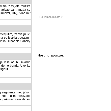
dima iz svijeta muzike
 napisao sam, mada su
Vinkovci, HR), Vladimir
Reklamno mjesto 9
tim, zahvaljujuci veliki
a se istakla bogatim i
 Dinko Husadzic Sansky
 je vise od 60 mladih
demo benda. Ukoliko im
nut.
Hosting sponzor:
tnog segmenta medijskog
 koje su mi pristizale,
afa pokusao sam da svi