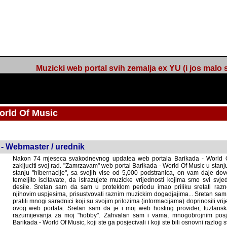
Muzicki web portal svih zemalja ex YU (i jos malo s
orld Of Music
ned
 - Webmaster / urednik
Nakon 74 mjeseca svakodnevnog updatea web portala Barikada - World O
zakljuciti svoj rad. "Zamrzavam" web portal Barikada - World Of Music u stanj
stanju "hibernacije", sa svojih vise od 5,000 podstranica, on vam daje dov
temeljito iscitavate, da istrazujete muzicke vrijednosti kojima smo svi svjedocili
Sretan sam da sam u proteklom periodu imao priliku sretati razne muzicar
uspjesima, prisustvovati raznim muzickim dogadjajima... Sretan sam da su 
mnogi saradnici koji su svojim prilozima (informacijama) doprinosili vrijednost
web portala. Sretan sam da je i moj web hosting provider, tuzlanska f
razumijevanja za moj "hobby". Zahvalan sam i vama, mnogobrojnim posje
Barikada - World Of Music, koji ste ga posjecivali i koji ste bili osnovni razl