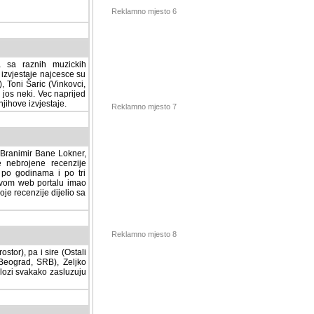
Reklamno mjesto 6
a sa raznih muzickih
izvjestaje najcesce su
, Toni Šaric (Vinkovci,
jos neki. Vec naprijed
ihove izvjestaje.
Reklamno mjesto 7
, Branimir Bane Lokner,
jene recenzije muzickih
nama i po tri osnovne
alu imao svoju rubriku.
 dijelio sa svima vama,
stor), pa i sire (Ostali
Reklamno mjesto 8
ad, SRB), Zeljko Milovic
svakako zasluzuju da se