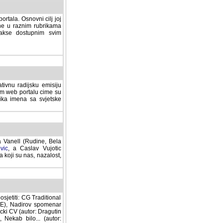
rtala. Osnovni cilj joj
ane u raznim rubrikama
lakse dostupnim svim
tivnu radijsku emisiju
ovom web portalu cime su
lika imena sa svjetske
a Vanell (Rudine, Bela
vic
, a Caslav Vujotic
 koji su nas, nazalost,
sjetiti: CG Traditional
MNE), Nadirov spomenar
cki CV (autor: Dragutin
 Nekab bilo... (autor: