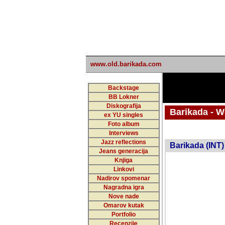
www.old.barikada.com
Backstage
BB Lokner
Diskografija
Barikada - W
ex YU singles
Foto album
undefi
Interviews
Jazz reflections
Barikada (INT)
Jeans generacija
Knjiga
Linkovi
Nadirov spomenar
Nagradna igra
Nove nade
Omarov kutak
Portfolio
Recenzije