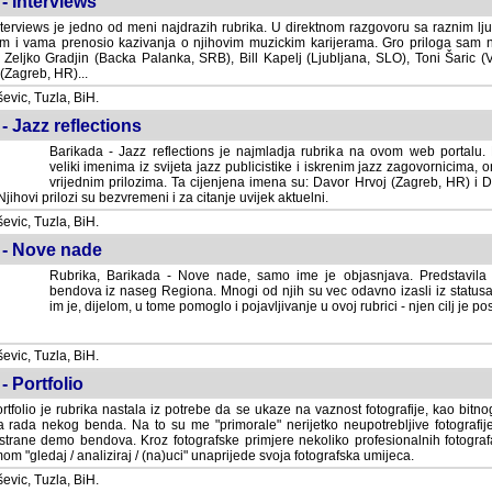
- Interviews
terviews je jedno od meni najdrazih rubrika. U direktnom razgovoru sa raznim lju
 i vama prenosio kazivanja o njihovim muzickim karijerama. Gro priloga sam
i Zeljko Gradjin (Backa Palanka, SRB), Bill Kapelj (Ljubljana, SLO), Toni Šaric (
(Zagreb, HR)...
vic, Tuzla, BiH.
- Jazz reflections
Barikada - Jazz reflections je najmladja rubrika na ovom web portalu. Medju
imenima iz svijeta jazz publicistike i iskrenim jazz zagovornicima, on
vrijednim prilozima. Ta cijenjena imena su: Davor Hrvoj (Zagreb, HR) i
jihovi prilozi su bezvremeni i za citanje uvijek aktuelni.
vic, Tuzla, BiH.
 - Nove nade
Rubrika, Barikada - Nove nade, samo ime je objasnjava. Predstavila
bendova iz naseg Regiona. Mnogi od njih su vec odavno izasli iz statusa 
je, dijelom, u tome pomoglo i pojavljivanje u ovoj rubrici - njen cilj je postig
vic, Tuzla, BiH.
- Portfolio
rtfolio je rubrika nastala iz potrebe da se ukaze na vaznost fotografije, kao bi
a rada nekog benda. Na to su me "primorale" nerijetko neupotrebljive fotografije
trane demo bendova. Kroz fotografske primjere nekoliko profesionalnih fotogr
m "gledaj / analiziraj / (na)uci" unaprijede svoja fotografska umijeca.
vic, Tuzla, BiH.