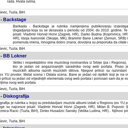
rada. Hvala svima.
vic, Tuzla, BiH.
 - Backstage
Barikada - Backstage je rubrika namjenjena publikovanju izvjestaj
dogadjanja koja su se desavala u periodu od 2004. do 2010. godine. Te 
pisali: Vladimir Horvat Horvi (Zagreb, HR), Darko Budna (Koprivnica, HR)
HR), Vasja Ivanovski (Skopje, MK), Branimir Bane Lokner (Zemun, SRB) i 
pomenuta imena, mnogima dobro znana, dovoljna su preporuka da citate nj
vic, Tuzla, BiH.
 - BB Lokner
Veliko i respektabilno ime muzickog novinarstva iz Srbije (pa i Regiona)
bio je jedan od angazovanijih saradnika ovog web portala. Pisao je nebro
albuma raznih muzickih stilova. Njegovi prilozi su razvrstani po godi
tor, Metal scena i Ostala scena. Bane je jedan od rijetkih koji je na ovom web port
dan od vrijednijih elemenata ovog web portala i ponosan sam da je svoje recenzije
b portala.
vic, Tuzla, BiH.
- Diskografija
rafija je rubrika u kojoj su predstavljani muzicki albumi izdati u Regionu (ex YU pro
oge su najcesce pisali: Vladimir Horvat Horvi (Zagreb, HR), Milan B. Popovic (Beogr
cic (Tuzla, BiH), Dinko Husadzic Sansky (Velika Ludina, HR)... Njihovi prilozi 
vic, Tuzla, BiH.