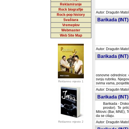
Reklamiranje
Rock biografije
Autor: Dragutin Matoše
Rock-pop history
Barikada (INT)
Svaštara
Vremeplov
Webmaster
Web Site Map
Autor: Dragutin Matoše
Barikada (INT)
odrednice: ex YU pros
Njegovi prilozi su je
Reklamno mjesto 1
posjetiteljima ovog we
Autor: Dragutin Matoše
Barikada (INT) 
Barikada - Diskog
prostor). Te pril
(Bar, MNE), Tomica Ra
citaju.
Reklamno mjesto 2
Autor: Dragutin Matoše