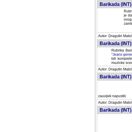
Barikada (INT) 
Rubri
je da
ovog 
zaint
Autor: Dragutin Matoše
Barikada (INT) 
Rubrika Bari
"
Jeans gener
bili komplet
muzicke scene
Autor: Dragutin Matoše
Barikada (INT)
zauvijek napustili.
Autor: Dragutin Matoše
Barikada (INT)