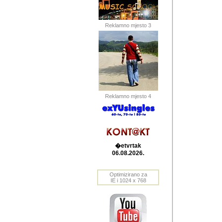
Barikada (INT) 
Barikada - In
saznavao sam
Reklamno mjesto 3
priloge dali 
Horvat Horvi 
Autor: Dragutin Matoše
Barikada (INT) 
(Velika Ludina, HR). N
Reklamno mjesto 4
Autor: Dragutin Matoše
Barikada (INT)
�etvrtak
06.08.2026.
Autor: Dragutin Matoše
Barikada (INT) 
Optimizirano za
IE i 1024 x 768
Barikada - Po
predstavljanj
najcesce od s
zainteresovani sistemo
Autor: Dragutin Matoše