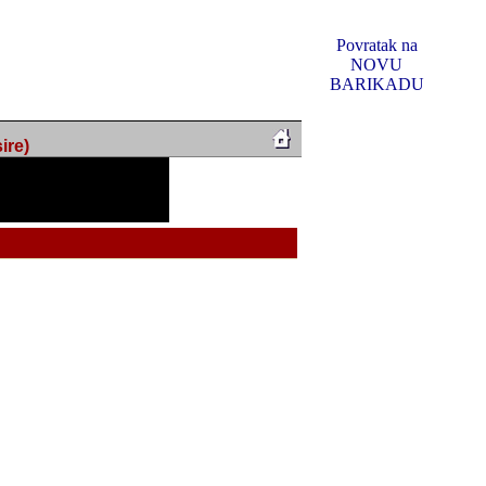
Povratak na
NOVU
BARIKADU
ire)
f Music, odlucio sam
u u kakvom je sada. I u
oljno materijala da ga
 ili su se nekada desile.
e, svjedociti njihovim
me na tom putu pratili
i i visem rejtingu ovog
Reklamno mjesto 5
irma "Leftor", imala
titeljima web portala
og svega ovoga (nemalog)