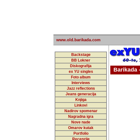
www.old.barikada.com
Backstage
BB Lokner
Diskografija
Barikada - W
ex YU singles
Foto album
undefi
Interviews
Jazz reflections
Barikada (INT)
Jeans generacija
Knjiga
Linkovi
Nadirov spomenar
Nagradna igra
Nove nade
Omarov kutak
Portfolio
Recenzije