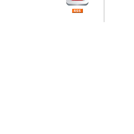
Barikada (INT) 
Rubri
je da
ovog 
zaint
Autor: Dragutin Matoše
Barikada (INT) 
Rubrika Bari
"
Jeans gener
bili komplet
muzicke scene
Autor: Dragutin Matoše
Barikada (INT)
zauvijek napustili.
Autor: Dragutin Matoše
Barikada (INT)