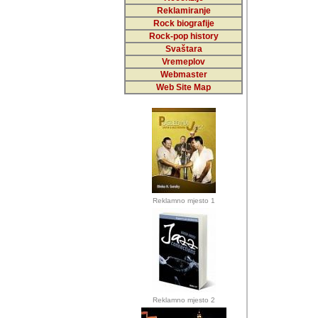
Reklamiranje
Rock biografije
Autor: Dragutin Matoše
Rock-pop history
Barikada (INT)
Svaštara
Vremeplov
Webmaster
Web Site Map
Autor: Dragutin Matoše
Barikada (INT)
odrednice: ex YU pros
Njegovi prilozi su je
Reklamno mjesto 1
posjetiteljima ovog we
Autor: Dragutin Matoše
Barikada (INT) 
Barikada - Diskog
prostor). Te pril
(Bar, MNE), Tomica Ra
citaju.
Reklamno mjesto 2
Autor: Dragutin Matoše