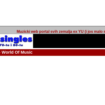
Muzicki web portal svih zemalja ex YU (i jos malo s
orld Of Music
ned
 - Webmaster / urednik
Nakon 74 mjeseca svakodnevnog updatea web portala Barikada - World O
zakljuciti svoj rad. "Zamrzavam" web portal Barikada - World Of Music u stanj
stanju "hibernacije", sa svojih vise od 5,000 podstranica, on vam daje dov
temeljito iscitavate, da istrazujete muzicke vrijednosti kojima smo svi svjedocili
Sretan sam da sam u proteklom periodu imao priliku sretati razne muzicar
uspjesima, prisustvovati raznim muzickim dogadjajima... Sretan sam da su 
mnogi saradnici koji su svojim prilozima (informacijama) doprinosili vrijednost
web portala. Sretan sam da je i moj web hosting provider, tuzlanska f
razumijevanja za moj "hobby". Zahvalan sam i vama, mnogobrojnim posje
Barikada - World Of Music, koji ste ga posjecivali i koji ste bili osnovni razl