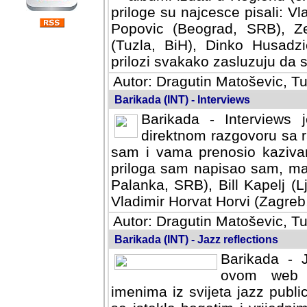
priloge su najcesce pisali: Vl
Popovic (Beograd, SRB), Ze
(Tuzla, BiH), Dinko Husadzi
prilozi svakako zasluzuju da se
Autor: Dragutin Matoševic, Tu
Barikada (INT) - Interviews
Barikada - Interviews 
direktnom razgovoru sa r
sam i vama prenosio kazivan
priloga sam napisao sam, mad
Palanka, SRB), Bill Kapelj (L
Vladimir Horvat Horvi (Zagreb,
Autor: Dragutin Matoševic, Tu
Barikada (INT) - Jazz reflections
Barikada - J
ovom web po
imenima iz svijeta jazz publi