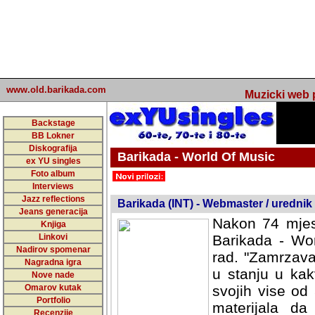
www.old.barikada.com
Muzicki web p
Backstage
BB Lokner
Diskografija
Barikada - World Of Music
ex YU singles
Foto album
Interviews
Jazz reflections
Barikada (INT) - Webmaster / urednik
Jeans generacija
Nakon 74 mjes
Knjiga
Linkovi
Barikada - Wor
Nadirov spomenar
rad. "Zamrzava
Nagradna igra
u stanju u kak
Nove nade
Omarov kutak
svojih vise od
Portfolio
materijala da 
Recenzije