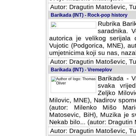
Autor: Dragutin Matoševic, Tu
Barikada (INT) - Rock-pop history
Rubrika Barik
saradnika. V
autorica je velikog serijal
Vujotic (Podgorica, MNE), aut
umjetnicima koji su nas, nazalo
Autor: Dragutin Matoševic, Tu
Barikada (INT) - Vremeplov
Barikada - V
svaka vrijedna
Milovic, MNE)
MNE), Nadirov spomenar (auto
Milenko Mišo Maric, UK), Muz
Muzika je svirala (autor: D
(autor: Dragutin Matosevic, BiH
Autor: Dragutin Matoševic, Tu