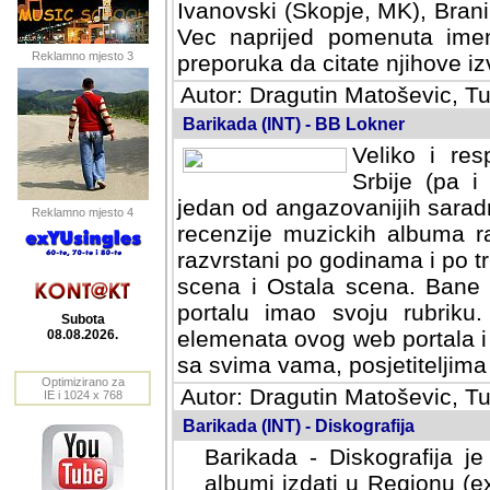
Ivanovski (Skopje, MK), Bran
Vec naprijed pomenuta ime
Reklamno mjesto 3
preporuka da citate njihove izv
Autor: Dragutin Matoševic, Tu
Barikada (INT) - BB Lokner
Veliko i res
Srbije (pa i
jedan od angazovanijih sarad
Reklamno mjesto 4
recenzije muzickih albuma ra
razvrstani po godinama i po t
scena i Ostala scena. Bane 
portalu imao svoju rubriku.
Subota
elemenata ovog web portala i 
08.08.2026.
sa svima vama, posjetiteljima
Optimizirano za
Autor: Dragutin Matoševic, Tu
IE i 1024 x 768
Barikada (INT) - Diskografija
Barikada - Diskografija je
albumi izdati u Regionu (ex 