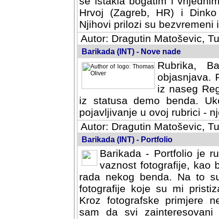
se istakla bogatim i vrijedni
Hrvoj (Zagreb, HR) i Dinko
Njihovi prilozi su bezvremeni i
Autor: Dragutin Matoševic, Tu
Barikada (INT) - Nove nade
Rubrika, B
objasnjava. 
iz naseg Reg
iz statusa demo benda. Uko
pojavljivanje u ovoj rubrici - nj
Autor: Dragutin Matoševic, Tu
Barikada (INT) - Portfolio
Barikada - Portfolio je 
vaznost fotografije, kao
rada nekog benda. Na to su 
fotografije koje su mi pristiz
fotografske primjere nekolik
svi zainteresovani sistemom "