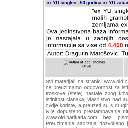
ex YU singles - 50 godina ex YU zab
"ex YU singl
malih gramof
zemljama ex 
Ova jedinstvena baza informa
je nastajala u zadnjih des
informacije sa vise od
4,400
m
Autor: Dragutin Matoševic, Tu
Svi materijali na stranici www.old.b
preuzimamo odgovornost za istini
troskove (stete) nastale zbog kriv
istinitost clanaka, vlasnistvo nad au
ovdje koriste, a preuzeti su s drugi
Nije dopusteno prestampavanje nit
www.old.barikada.com bez pism
Preuzimanje sadrzaja dozvoljeno 