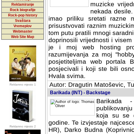
muzicke vrijed
Reklamiranje
Rock biografije
nekada desile
Rock-pop history
imao priliku sretati razne 
Svaštara
prisustvovati raznim muzick
Vremeplov
Webmaster
tom putu pratili mnogi saradni
Web Site Map
doprinosili vrijednosti i vise
je i moj web hosting prov
razumijevanja za moj "hobb
posjetiteljima web portala 
posjecivali i koji ste bili o
Hvala svima.
Autor: Dragutin Matoševic, Tu
Reklamno mjesto 1
Barikada (INT) - Backstage
Barikada -
publikovanju
koja su se 
godine. Te izvjestaje najcesce
Reklamno mjesto 2
HR), Darko Budna (Koprivnic