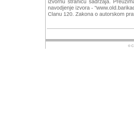
izvornu stranicu sadrzaja. Preuzim
navodjenje izvora - "www.old.barika
Clanu 120. Zakona o autorskom prav
© Copyr