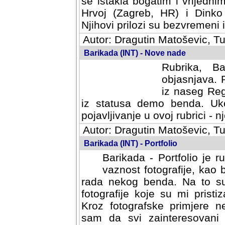
se istakla bogatim i vrijedni
Hrvoj (Zagreb, HR) i Dinko
Njihovi prilozi su bezvremeni i
Autor: Dragutin Matoševic, Tu
Barikada (INT) - Nove nade
Rubrika, B
objasnjava. 
iz naseg Reg
iz statusa demo benda. Uko
pojavljivanje u ovoj rubrici - nj
Autor: Dragutin Matoševic, Tu
Barikada (INT) - Portfolio
Barikada - Portfolio je 
vaznost fotografije, kao
rada nekog benda. Na to su 
fotografije koje su mi pristiz
fotografske primjere nekolik
svi zainteresovani sistemom "