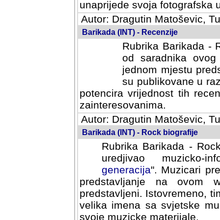
svoja fotografska umijeca.
Autor: Dragutin Matoševic, Tu
Barikada (INT) - Recenzije
Rubrika Barikada - R
od saradnika ovog 
jednom mjestu predst
su publikovane u ra
potencira vrijednost tih rece
zainteresovanima.
Autor: Dragutin Matoševic, Tu
Barikada (INT) - Rock biografije
Rubrika Barikada - Rock
uredjivao muzicko-informa
Muzicari predstavljeni u to
na ovom web portalu cime
Istovremeno, tim nacinom ra
sa svjetske muzicke scene da
materijale.