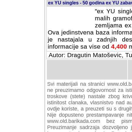
ex YU singles - 50 godina ex YU zab
"ex YU singl
malih gramof
zemljama ex 
Ova jedinstvena baza informa
je nastajala u zadnjih des
informacije sa vise od
4,400
m
Autor: Dragutin Matoševic, Tu
Svi materijali na stranici www.old.b
preuzimamo odgovornost za istini
troskove (stete) nastale zbog kriv
istinitost clanaka, vlasnistvo nad au
ovdje koriste, a preuzeti su s drugi
Nije dopusteno prestampavanje nit
www.old.barikada.com bez pism
Preuzimanje sadrzaja dozvoljeno 