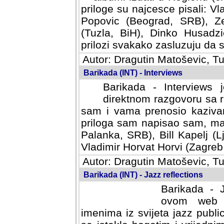
priloge su najcesce pisali: Vl
Popovic (Beograd, SRB), Ze
(Tuzla, BiH), Dinko Husadzi
prilozi svakako zasluzuju da se
Autor: Dragutin Matoševic, Tu
Barikada (INT) - Interviews
Barikada - Interviews 
direktnom razgovoru sa r
sam i vama prenosio kazivan
priloga sam napisao sam, mad
Palanka, SRB), Bill Kapelj (L
Vladimir Horvat Horvi (Zagreb,
Autor: Dragutin Matoševic, Tu
Barikada (INT) - Jazz reflections
Barikada - J
ovom web po
imenima iz svijeta jazz publi