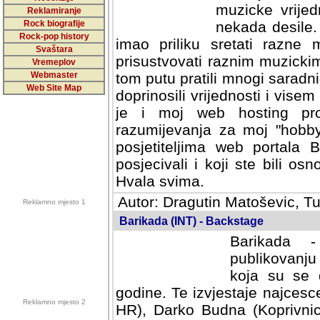
muzicke vrijed
Reklamiranje
Rock biografije
nekada desile
Rock-pop history
imao priliku sretati razne 
Svaštara
prisustvovati raznim muzick
Vremeplov
Webmaster
tom putu pratili mnogi saradni
Web Site Map
doprinosili vrijednosti i vise
je i moj web hosting prov
razumijevanja za moj "hobb
posjetiteljima web portala 
posjecivali i koji ste bili o
Hvala svima.
Autor: Dragutin Matoševic, Tu
Reklamno mjesto 1
Barikada (INT) - Backstage
Barikada -
publikovanju
koja su se 
godine. Te izvjestaje najcesce
Reklamno mjesto 2
HR), Darko Budna (Koprivnic