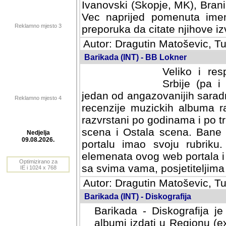
Ivanovski (Skopje, MK), Bran
Vec naprijed pomenuta ime
Reklamno mjesto 3
preporuka da citate njihove izv
Autor: Dragutin Matoševic, Tu
Barikada (INT) - BB Lokner
Veliko i res
Srbije (pa i
jedan od angazovanijih sarad
Reklamno mjesto 4
recenzije muzickih albuma ra
razvrstani po godinama i po t
scena i Ostala scena. Bane 
portalu imao svoju rubriku.
Nedjelja
elemenata ovog web portala i 
09.08.2026.
sa svima vama, posjetiteljima
Optimizirano za
Autor: Dragutin Matoševic, Tu
IE i 1024 x 768
Barikada (INT) - Diskografija
Barikada - Diskografija je
albumi izdati u Regionu (ex 