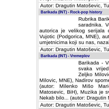
Autor: Dragutin Matoševic, Tu
Barikada (INT) - Rock-pop history
Rubrika Barik
saradnika. V
autorica je velikog serijal
Vujotic (Podgorica, MNE), aut
umjetnicima koji su nas, nazalo
Autor: Dragutin Matoševic, Tu
Barikada (INT) - Vremeplov
Barikada - V
svaka vrijedna
Milovic, MNE)
MNE), Nadirov spomenar (auto
Milenko Mišo Maric, UK), Muz
Muzika je svirala (autor: D
(autor: Dragutin Matosevic, BiH
Autor: Dragutin Matoševic, Tu