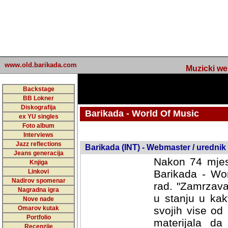
www.old.barikada.com
Muzicki web p
Backstage
BB Lokner
Diskografija
Barikada - World Of Music
ex YU singles
Foto album
undefined
Interviews
Jazz reflections
Barikada (INT) - Webmaster / urednik
Jeans generacija
Nakon 74 mjes
Knjiga
Linkovi
Barikada - Wor
Nadirov spomenar
rad. "Zamrzava
Nagradna igra
u stanju u kak
Nove nade
Omarov kutak
svojih vise od
Portfolio
materijala da 
Recenzije