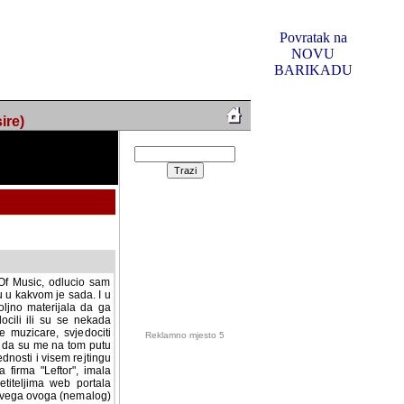
Povratak na
NOVU
BARIKADU
ire)
f Music, odlucio sam
u u kakvom je sada. I u
oljno materijala da ga
 ili su se nekada desile.
e, svjedociti njihovim
me na tom putu pratili
i i visem rejtingu ovog
Reklamno mjesto 5
irma "Leftor", imala
titeljima web portala
og svega ovoga (nemalog)