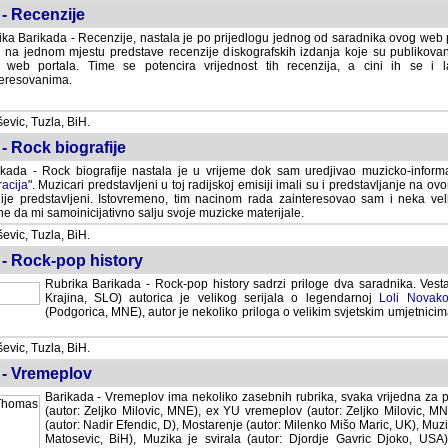
- Recenzije
ka Barikada - Recenzije, nastala je po prijedlogu jednog od saradnika ovog web po
 na jednom mjestu predstave recenzije diskografskih izdanja koje su publikov
web portala. Time se potencira vrijednost tih recenzija, a cini ih se i 
eresovanima.
vic, Tuzla, BiH.
- Rock biografije
kada - Rock biografije nastala je u vrijeme dok sam uredjivao muzicko-informa
acija
". Muzicari predstavljeni u toj radijskoj emisiji imali su i predstavljanje na 
nije predstavljeni. Istovremeno, tim nacinom rada zainteresovao sam i neka ve
 da mi samoinicijativno salju svoje muzicke materijale.
vic, Tuzla, BiH.
 - Rock-pop history
Rubrika Barikada - Rock-pop history sadrzi priloge dva saradnika. Vest
Krajina, SLO) autorica je velikog serijala o legendarnoj
Loli Novako
(Podgorica, MNE), autor je nekoliko priloga o velikim svjetskim umjetnicima
vic, Tuzla, BiH.
 - Vremeplov
Barikada - Vremeplov ima nekoliko zasebnih rubrika, svaka vrijedna za po
(autor: Zeljko Milovic, MNE), ex YU vremeplov (autor: Zeljko Milovic, 
(autor: Nadir Efendic, D), Mostarenje (autor: Milenko Mišo Maric, UK), Muzi
Matosevic, BiH), Muzika je svirala (autor: Djordje Gavric Djoko, USA),