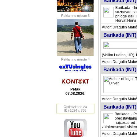
Barikada (INT) 
Barikada - In
saznavao sam
Reklamno mjesto 3
priloge dali 
Horvat Horvi 
Autor: Dragutin Matoše
Barikada (INT) 
(Velika Ludina, HR). N
Reklamno mjesto 4
Autor: Dragutin Matoše
Barikada (INT)
Petak
07.08.2026.
Autor: Dragutin Matoše
Barikada (INT) 
Optimizirano za
IE i 1024 x 768
Barikada - Po
predstavljanj
najcesce od s
zainteresovani sistemo
Autor: Dragutin Matoše