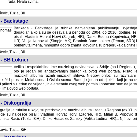
rada. Hvala svima.
vic, Tuzla, BiH.
 - Backstage
Barikada - Backstage je rubrika namjenjena publikovanju izvjestaj
dogadjanja koja su se desavala u periodu od 2004. do 2010. godine. Te 
pisali: Vladimir Horvat Horvi (Zagreb, HR), Darko Budna (Koprivnica, HR)
HR), Vasja Ivanovski (Skopje, MK), Branimir Bane Lokner (Zemun, SRB) i 
pomenuta imena, mnogima dobro znana, dovoljna su preporuka da citate nj
vic, Tuzla, BiH.
 - BB Lokner
Veliko i respektabilno ime muzickog novinarstva iz Srbije (pa i Regiona)
bio je jedan od angazovanijih saradnika ovog web portala. Pisao je nebro
albuma raznih muzickih stilova. Njegovi prilozi su razvrstani po godi
tor, Metal scena i Ostala scena. Bane je jedan od rijetkih koji je na ovom web port
dan od vrijednijih elemenata ovog web portala i ponosan sam da je svoje recenzije
b portala.
vic, Tuzla, BiH.
- Diskografija
rafija je rubrika u kojoj su predstavljani muzicki albumi izdati u Regionu (ex YU pro
oge su najcesce pisali: Vladimir Horvat Horvi (Zagreb, HR), Milan B. Popovic (Beogr
cic (Tuzla, BiH), Dinko Husadzic Sansky (Velika Ludina, HR)... Njihovi prilozi 
vic, Tuzla, BiH.