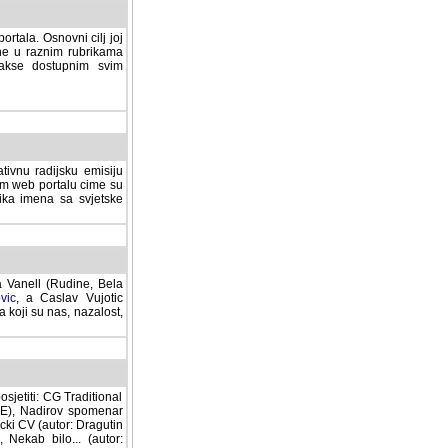
rtala. Osnovni cilj joj
ane u raznim rubrikama
lakse dostupnim svim
tivnu radijsku emisiju
ovom web portalu cime su
lika imena sa svjetske
a Vanell (Rudine, Bela
vic
, a Caslav Vujotic
 koji su nas, nazalost,
sjetiti: CG Traditional
MNE), Nadirov spomenar
cki CV (autor: Dragutin
 Nekab bilo... (autor: