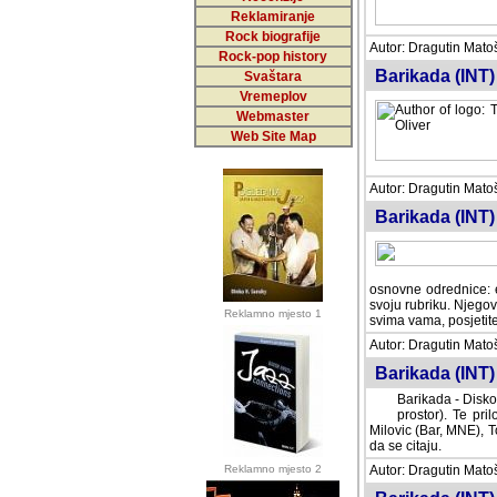
Reklamiranje
Rock biografije
Autor: Dragutin Matoše
Rock-pop history
Barikada (INT)
Svaštara
Vremeplov
Webmaster
Web Site Map
Autor: Dragutin Matoše
Barikada (INT)
odrednice: ex YU pros
Njegovi prilozi su je
Reklamno mjesto 1
posjetiteljima ovog we
Autor: Dragutin Matoše
Barikada (INT) 
Barikada - Diskog
prostor). Te pril
(Bar, MNE), Tomica Ra
citaju.
Reklamno mjesto 2
Autor: Dragutin Matoše