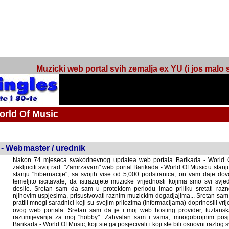
Muzicki web portal svih zemalja ex YU (i jos malo s
orld Of Music
ned
 - Webmaster / urednik
Nakon 74 mjeseca svakodnevnog updatea web portala Barikada - World O
zakljuciti svoj rad. "Zamrzavam" web portal Barikada - World Of Music u stanj
stanju "hibernacije", sa svojih vise od 5,000 podstranica, on vam daje dov
temeljito iscitavate, da istrazujete muzicke vrijednosti kojima smo svi svjedocili
Sretan sam da sam u proteklom periodu imao priliku sretati razne muzicar
uspjesima, prisustvovati raznim muzickim dogadjajima... Sretan sam da su 
mnogi saradnici koji su svojim prilozima (informacijama) doprinosili vrijednost
web portala. Sretan sam da je i moj web hosting provider, tuzlanska f
razumijevanja za moj "hobby". Zahvalan sam i vama, mnogobrojnim posje
Barikada - World Of Music, koji ste ga posjecivali i koji ste bili osnovni razl