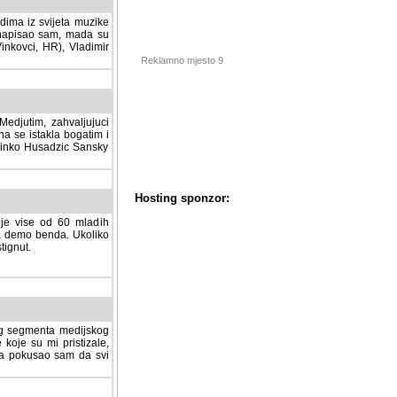
dima iz svijeta muzike
 napisao sam, mada su
Vinkovci, HR), Vladimir
Reklamno mjesto 9
tim, zahvaljujuci veliki
a se istakla bogatim i
 Dinko Husadzic Sansky
 je vise od 60 mladih
demo benda. Ukoliko im
nut.
Hosting sponzor:
tnog segmenta medijskog
 koje su mi pristizale,
afa pokusao sam da svi