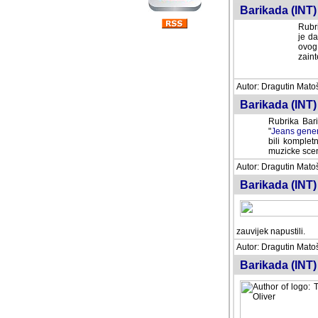
Barikada (INT) 
Rubri
je da
ovog 
zaint
Autor: Dragutin Matoše
Barikada (INT) 
Rubrika Bari
"
Jeans gener
bili komplet
muzicke scene
Autor: Dragutin Matoše
Barikada (INT)
zauvijek napustili.
Autor: Dragutin Matoše
Barikada (INT)