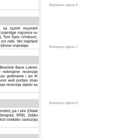
Reklamno mjesto 6
a sa raznih muzickih
izvjestaje najcesce su
, Toni Šaric (Vinkovci,
jos neki. Vec naprijed
ihove izvjestaje.
Reklamno mjesto 7
, Branimir Bane Lokner,
jene recenzije muzickih
nama i po tri osnovne
alu imao svoju rubriku.
 dijelio sa svima vama,
stor), pa i sire (Ostali
Reklamno mjesto 8
ad, SRB), Zeljko Milovic
svakako zasluzuju da se