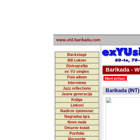
www.old.barikada.com
Backstage
BB Lokner
Diskografija
Barikada - W
ex YU singles
Foto album
undefi
Interviews
Jazz reflections
Barikada (INT)
Jeans generacija
Knjiga
Linkovi
Nadirov spomenar
Nagradna igra
Nove nade
Omarov kutak
Portfolio
Recenzije