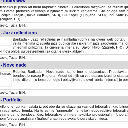
- Interviews
terviews je jedno od meni najdrazih rubrika. U direktnom razgovoru sa raznim lju
 i vama prenosio kazivanja o njihovim muzickim karijerama. Gro priloga sam
i Zeljko Gradjin (Backa Palanka, SRB), Bill Kapelj (Ljubljana, SLO), Toni Šaric (
(Zagreb, HR)...
vic, Tuzla, BiH.
- Jazz reflections
Barikada - Jazz reflections je najmladja rubrika na ovom web portalu. Medju
imenima iz svijeta jazz publicistike i iskrenim jazz zagovornicima, on
vrijednim prilozima. Ta cijenjena imena su: Davor Hrvoj (Zagreb, HR) i
jihovi prilozi su bezvremeni i za citanje uvijek aktuelni.
vic, Tuzla, BiH.
 - Nove nade
Rubrika, Barikada - Nove nade, samo ime je objasnjava. Predstavila
bendova iz naseg Regiona. Mnogi od njih su vec odavno izasli iz statusa 
je, dijelom, u tome pomoglo i pojavljivanje u ovoj rubrici - njen cilj je postig
vic, Tuzla, BiH.
- Portfolio
rtfolio je rubrika nastala iz potrebe da se ukaze na vaznost fotografije, kao bi
a rada nekog benda. Na to su me "primorale" nerijetko neupotrebljive fotografije
trane demo bendova. Kroz fotografske primjere nekoliko profesionalnih fotogr
m "gledaj / analiziraj / (na)uci" unaprijede svoja fotografska umijeca.
vic, Tuzla, BiH.