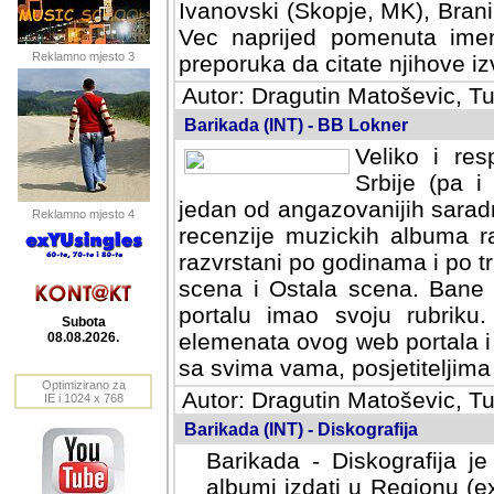
Ivanovski (Skopje, MK), Bran
Vec naprijed pomenuta ime
Reklamno mjesto 3
preporuka da citate njihove izv
Autor: Dragutin Matoševic, Tu
Barikada (INT) - BB Lokner
Veliko i res
Srbije (pa i
jedan od angazovanijih sarad
Reklamno mjesto 4
recenzije muzickih albuma ra
razvrstani po godinama i po t
scena i Ostala scena. Bane 
portalu imao svoju rubriku.
Subota
elemenata ovog web portala i 
08.08.2026.
sa svima vama, posjetiteljima
Optimizirano za
Autor: Dragutin Matoševic, Tu
IE i 1024 x 768
Barikada (INT) - Diskografija
Barikada - Diskografija je
albumi izdati u Regionu (ex 