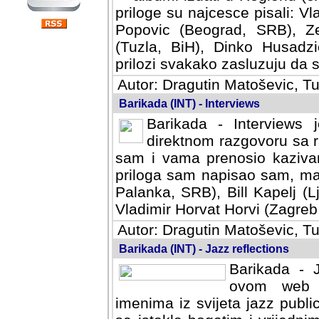
priloge su najcesce pisali: Vl
Popovic (Beograd, SRB), Ze
(Tuzla, BiH), Dinko Husadzi
prilozi svakako zasluzuju da se
Autor: Dragutin Matoševic, Tu
Barikada (INT) - Interviews
Barikada - Interviews 
direktnom razgovoru sa r
sam i vama prenosio kazivan
priloga sam napisao sam, mad
Palanka, SRB), Bill Kapelj (L
Vladimir Horvat Horvi (Zagreb,
Autor: Dragutin Matoševic, Tu
Barikada (INT) - Jazz reflections
Barikada - J
ovom web po
imenima iz svijeta jazz publi