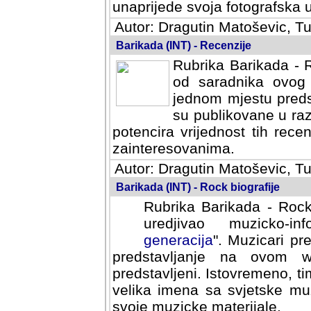
svoja fotografska umijeca.
Autor: Dragutin Matoševic, Tu
Barikada (INT) - Recenzije
Rubrika Barikada - R
od saradnika ovog 
jednom mjestu predst
su publikovane u ra
potencira vrijednost tih rece
zainteresovanima.
Autor: Dragutin Matoševic, Tu
Barikada (INT) - Rock biografije
Rubrika Barikada - Rock
uredjivao muzicko-informa
Muzicari predstavljeni u to
na ovom web portalu cime
Istovremeno, tim nacinom ra
sa svjetske muzicke scene da
materijale.