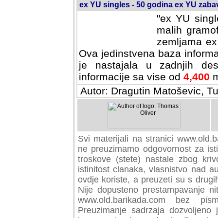
ex YU singles - 50 godina ex YU zab
"ex YU singl
malih gramof
zemljama ex 
Ova jedinstvena baza informa
je nastajala u zadnjih des
informacije sa vise od
4,400
m
Autor: Dragutin Matoševic, Tu
Svi materijali na stranici www.old.b
preuzimamo odgovornost za istini
troskove (stete) nastale zbog kriv
istinitost clanaka, vlasnistvo nad au
ovdje koriste, a preuzeti su s drugi
Nije dopusteno prestampavanje nit
www.old.barikada.com bez pism
Preuzimanje sadrzaja dozvoljeno 