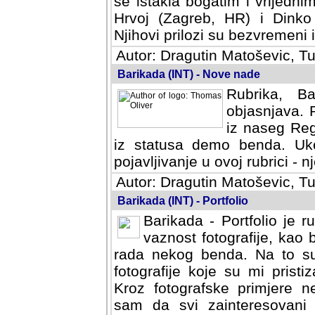
se istakla bogatim i vrijedni
Hrvoj (Zagreb, HR) i Dinko
Njihovi prilozi su bezvremeni i
Autor: Dragutin Matoševic, Tu
Barikada (INT) - Nove nade
Rubrika, B
objasnjava. 
iz naseg Reg
iz statusa demo benda. Uko
pojavljivanje u ovoj rubrici - nj
Autor: Dragutin Matoševic, Tu
Barikada (INT) - Portfolio
Barikada - Portfolio je 
vaznost fotografije, kao
rada nekog benda. Na to su 
fotografije koje su mi pristiz
fotografske primjere nekolik
svi zainteresovani sistemom "