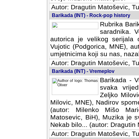
Autor: Dragutin Matoševic, Tu
Barikada (INT) - Rock-pop history
Rubrika Barik
saradnika. V
autorica je velikog serijal
Vujotic (Podgorica, MNE), aut
umjetnicima koji su nas, nazalo
Autor: Dragutin Matoševic, Tu
Barikada (INT) - Vremeplov
Barikada - V
svaka vrijedna
Milovic, MNE)
MNE), Nadirov spomenar (auto
Milenko Mišo Maric, UK), Muz
Muzika je svirala (autor: D
(autor: Dragutin Matosevic, BiH
Autor: Dragutin Matoševic, Tu