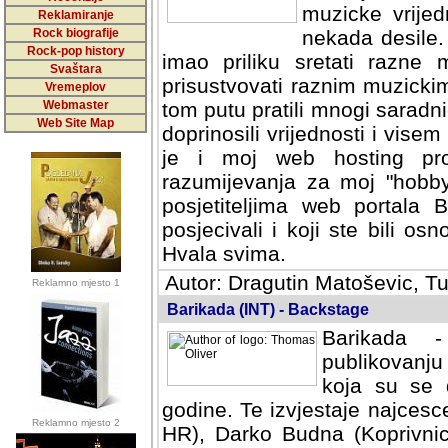
muzicke vrijed
Reklamiranje
Rock biografije
nekada desile
Rock-pop history
imao priliku sretati razne 
Svaštara
prisustvovati raznim muzick
Vremeplov
Webmaster
tom putu pratili mnogi saradni
Web Site Map
doprinosili vrijednosti i vise
je i moj web hosting prov
razumijevanja za moj "hobb
posjetiteljima web portala 
posjecivali i koji ste bili o
Hvala svima.
Autor: Dragutin Matoševic, Tu
Reklamno mjesto 1
Barikada (INT) - Backstage
Barikada -
publikovanju
koja su se 
godine. Te izvjestaje najcesce
Reklamno mjesto 2
HR), Darko Budna (Koprivnic