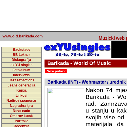
www.old.barikada.com
Muzicki web p
Backstage
BB Lokner
Diskografija
Barikada - World Of Music
ex YU singles
Foto album
undefined
Interviews
Jazz reflections
Barikada (INT) - Webmaster / urednik
Jeans generacija
Nakon 74 mjes
Knjiga
Linkovi
Barikada - Wor
Nadirov spomenar
rad. "Zamrzava
Nagradna igra
u stanju u kak
Nove nade
Omarov kutak
svojih vise od
Portfolio
materijala da 
Recenzije