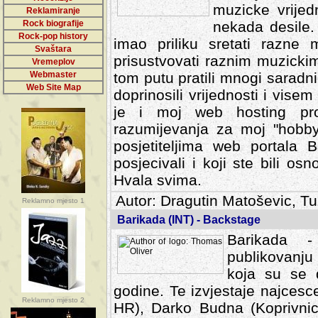
muzicke vrijed
Reklamiranje
Rock biografije
nekada desile
Rock-pop history
imao priliku sretati razne 
Svaštara
prisustvovati raznim muzick
Vremeplov
Webmaster
tom putu pratili mnogi saradni
Web Site Map
doprinosili vrijednosti i vise
je i moj web hosting prov
razumijevanja za moj "hobb
posjetiteljima web portala 
posjecivali i koji ste bili o
Hvala svima.
Autor: Dragutin Matoševic, Tu
Reklamno mjesto 1
Barikada (INT) - Backstage
Barikada -
publikovanju
koja su se 
godine. Te izvjestaje najcesce
Reklamno mjesto 2
HR), Darko Budna (Koprivnic