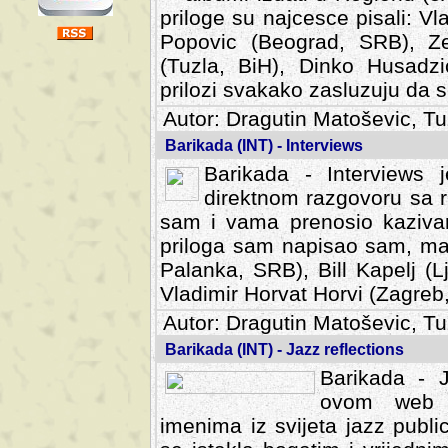
priloge su najcesce pisali: Vl
Popovic (Beograd, SRB), Ze
(Tuzla, BiH), Dinko Husadzi
prilozi svakako zasluzuju da se
Autor: Dragutin Matoševic, Tu
Barikada (INT) - Interviews
Barikada - Interviews 
direktnom razgovoru sa r
sam i vama prenosio kazivan
priloga sam napisao sam, mad
Palanka, SRB), Bill Kapelj (L
Vladimir Horvat Horvi (Zagreb,
Autor: Dragutin Matoševic, Tu
Barikada (INT) - Jazz reflections
Barikada - J
ovom web po
imenima iz svijeta jazz publi