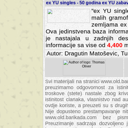
ex YU singles - 50 godina ex YU zab
"ex YU singl
malih gramof
zemljama ex 
Ova jedinstvena baza informa
je nastajala u zadnjih des
informacije sa vise od
4,400
m
Autor: Dragutin Matoševic, Tu
Svi materijali na stranici www.old.b
preuzimamo odgovornost za istini
troskove (stete) nastale zbog kriv
istinitost clanaka, vlasnistvo nad au
ovdje koriste, a preuzeti su s drugi
Nije dopusteno prestampavanje nit
www.old.barikada.com bez pism
Preuzimanje sadrzaja dozvoljeno 