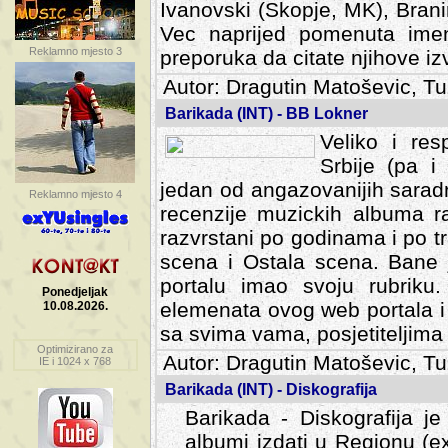
Ivanovski (Skopje, MK), Bran
Vec naprijed pomenuta ime
Reklamno mjesto 3
preporuka da citate njihove izv
Autor: Dragutin Matoševic, Tu
Barikada (INT) - BB Lokner
Veliko i res
Srbije (pa i
jedan od angazovanijih sarad
Reklamno mjesto 4
recenzije muzickih albuma ra
razvrstani po godinama i po t
scena i Ostala scena. Bane 
portalu imao svoju rubriku.
Ponedjeljak
elemenata ovog web portala i 
10.08.2026.
sa svima vama, posjetiteljima
Optimizirano za
Autor: Dragutin Matoševic, Tu
IE i 1024 x 768
Barikada (INT) - Diskografija
Barikada - Diskografija je
albumi izdati u Regionu (ex 