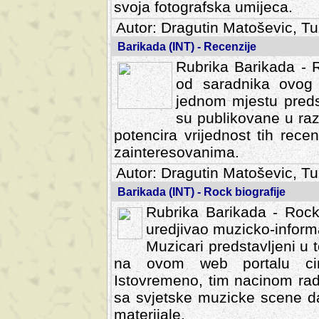
svoja fotografska umijeca.
Autor: Dragutin Matoševic, Tu
Barikada (INT) - Recenzije
Rubrika Barikada - R
od saradnika ovog 
jednom mjestu predst
su publikovane u ra
potencira vrijednost tih rece
zainteresovanima.
Autor: Dragutin Matoševic, Tu
Barikada (INT) - Rock biografije
Rubrika Barikada - Rock
uredjivao muzicko-informa
Muzicari predstavljeni u to
na ovom web portalu cime
Istovremeno, tim nacinom ra
sa svjetske muzicke scene da
materijale.