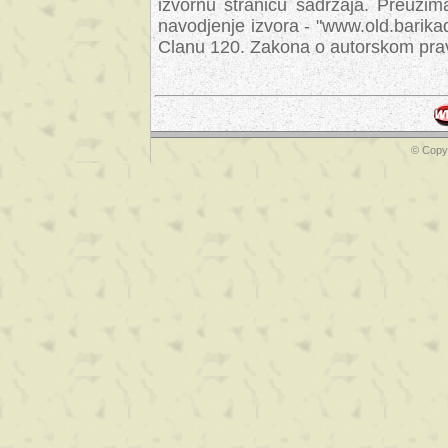
izvornu stranicu sadrzaja. Preuzim
navodjenje izvora - "www.old.barika
Clanu 120. Zakona o autorskom prav
© Copyr