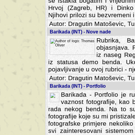
se istakla bogatim i vrijedni
Hrvoj (Zagreb, HR) i Dinko
Njihovi prilozi su bezvremeni i
Autor: Dragutin Matoševic, Tu
Barikada (INT) - Nove nade
Rubrika, B
objasnjava. 
iz naseg Reg
iz statusa demo benda. Uko
pojavljivanje u ovoj rubrici - nj
Autor: Dragutin Matoševic, Tu
Barikada (INT) - Portfolio
Barikada - Portfolio je 
vaznost fotografije, kao
rada nekog benda. Na to su 
fotografije koje su mi pristiz
fotografske primjere nekolik
svi zainteresovani sistemom "