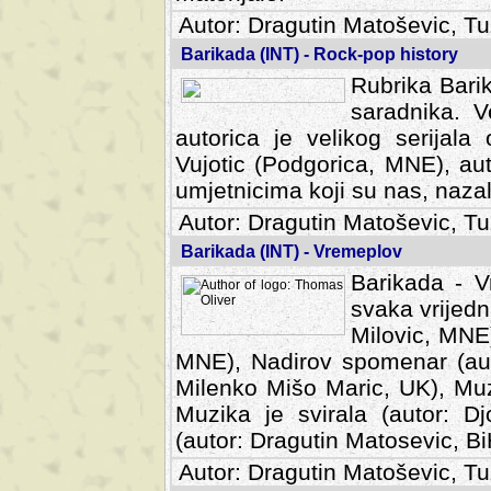
Autor: Dragutin Matoševic, Tu
Barikada (INT) - Rock-pop history
Rubrika Barik
saradnika. V
autorica je velikog serijal
Vujotic (Podgorica, MNE), aut
umjetnicima koji su nas, nazalo
Autor: Dragutin Matoševic, Tu
Barikada (INT) - Vremeplov
Barikada - V
svaka vrijedna
Milovic, MNE)
MNE), Nadirov spomenar (auto
Milenko Mišo Maric, UK), Muz
Muzika je svirala (autor: D
(autor: Dragutin Matosevic, BiH
Autor: Dragutin Matoševic, Tu