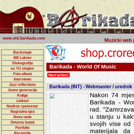
www.old.barikada.com
Muzicki web p
Backstage
BB Lokner
Diskografija
Barikada - World Of Music
ex YU singles
Foto album
Interviews
Jazz reflections
Barikada (INT) - Webmaster / urednik
Jeans generacija
Nakon 74 mjes
Knjiga
Linkovi
Barikada - Wor
Nadirov spomenar
rad. "Zamrzava
Nagradna igra
u stanju u kak
Nove nade
Omarov kutak
svojih vise od
Portfolio
materijala da 
Recenzije