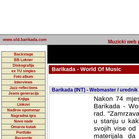
www.old.barikada.com
Muzicki web p
Backstage
BB Lokner
Diskografija
Barikada - World Of Music
ex YU singles
Foto album
undefined
Interviews
Jazz reflections
Barikada (INT) - Webmaster / urednik
Jeans generacija
Nakon 74 mjes
Knjiga
Linkovi
Barikada - Wor
Nadirov spomenar
rad. "Zamrzava
Nagradna igra
u stanju u kak
Nove nade
Omarov kutak
svojih vise od
Portfolio
materijala da 
Recenzije