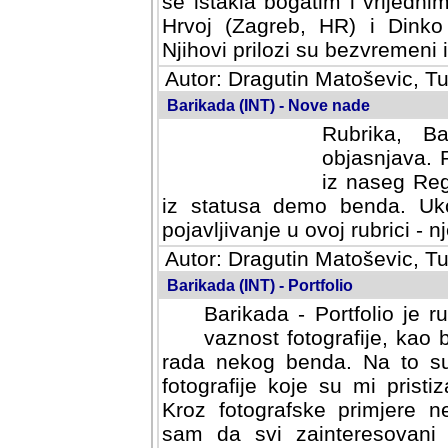
se istakla bogatim i vrijedni
Hrvoj (Zagreb, HR) i Dinko
Njihovi prilozi su bezvremeni i
Autor: Dragutin Matoševic, Tu
Barikada (INT) - Nove nade
Rubrika, B
objasnjava. 
iz naseg Reg
iz statusa demo benda. Uko
pojavljivanje u ovoj rubrici - nj
Autor: Dragutin Matoševic, Tu
Barikada (INT) - Portfolio
Barikada - Portfolio je 
vaznost fotografije, kao
rada nekog benda. Na to su 
fotografije koje su mi pristiz
fotografske primjere nekolik
svi zainteresovani sistemom "