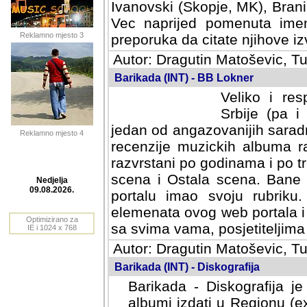
Ivanovski (Skopje, MK), Bran
Vec naprijed pomenuta ime
Reklamno mjesto 3
preporuka da citate njihove izv
Autor: Dragutin Matoševic, Tu
Barikada (INT) - BB Lokner
Veliko i res
Srbije (pa i
jedan od angazovanijih sarad
Reklamno mjesto 4
recenzije muzickih albuma ra
razvrstani po godinama i po t
scena i Ostala scena. Bane 
portalu imao svoju rubriku.
Nedjelja
elemenata ovog web portala i 
09.08.2026.
sa svima vama, posjetiteljima
Optimizirano za
Autor: Dragutin Matoševic, Tu
IE i 1024 x 768
Barikada (INT) - Diskografija
Barikada - Diskografija je
albumi izdati u Regionu (ex 