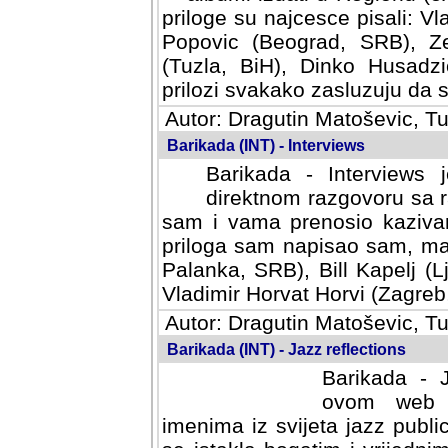
priloge su najcesce pisali: Vl
Popovic (Beograd, SRB), Ze
(Tuzla, BiH), Dinko Husadzi
prilozi svakako zasluzuju da se
Autor: Dragutin Matoševic, Tu
Barikada (INT) - Interviews
Barikada - Interviews 
direktnom razgovoru sa r
sam i vama prenosio kazivan
priloga sam napisao sam, mad
Palanka, SRB), Bill Kapelj (L
Vladimir Horvat Horvi (Zagreb,
Autor: Dragutin Matoševic, Tu
Barikada (INT) - Jazz reflections
Barikada - J
ovom web po
imenima iz svijeta jazz publi