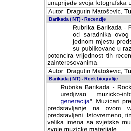
svoja fotografska umijeca.
Autor: Dragutin Matoševic, Tu
Barikada (INT) - Recenzije
Rubrika Barikada - R
od saradnika ovog 
jednom mjestu predst
su publikovane u ra
potencira vrijednost tih rece
zainteresovanima.
Autor: Dragutin Matoševic, Tu
Barikada (INT) - Rock biografije
Rubrika Barikada - Rock
uredjivao muzicko-informa
Muzicari predstavljeni u to
na ovom web portalu cime
Istovremeno, tim nacinom ra
sa svjetske muzicke scene da
materijale.