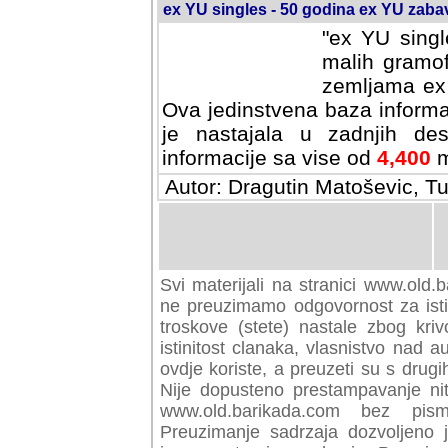
ex YU singles - 50 godina ex YU zab
"ex YU singl
malih gramof
zemljama ex 
Ova jedinstvena baza informa
je nastajala u zadnjih des
informacije sa vise od
4,400
m
Autor: Dragutin Matoševic, Tu
Svi materijali na stranici www.old.b
preuzimamo odgovornost za istini
troskove (stete) nastale zbog kriv
istinitost clanaka, vlasnistvo nad au
ovdje koriste, a preuzeti su s drugi
Nije dopusteno prestampavanje nit
www.old.barikada.com bez pism
Preuzimanje sadrzaja dozvoljeno 