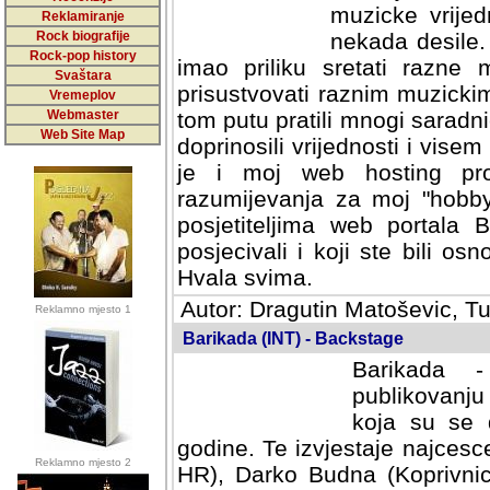
muzicke vrijed
Reklamiranje
Rock biografije
nekada desile
Rock-pop history
imao priliku sretati razne 
Svaštara
prisustvovati raznim muzick
Vremeplov
Webmaster
tom putu pratili mnogi saradni
Web Site Map
doprinosili vrijednosti i vise
je i moj web hosting prov
razumijevanja za moj "hobb
posjetiteljima web portala 
posjecivali i koji ste bili o
Hvala svima.
Autor: Dragutin Matoševic, Tu
Reklamno mjesto 1
Barikada (INT) - Backstage
Barikada -
publikovanju
koja su se 
godine. Te izvjestaje najcesce
Reklamno mjesto 2
HR), Darko Budna (Koprivnic