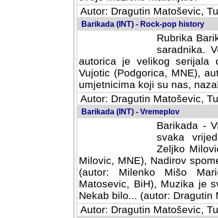
Autor: Dragutin Matoševic, Tu
Barikada (INT) - Rock-pop history
Rubrika Barik
saradnika. V
autorica je velikog serijal
Vujotic (Podgorica, MNE), aut
umjetnicima koji su nas, nazalo
Autor: Dragutin Matoševic, Tu
Barikada (INT) - Vremeplov
Barikada - V
svaka vrijedna
Milovic, MNE)
MNE), Nadirov spomenar (auto
Milenko Mišo Maric, UK), Muz
Muzika je svirala (autor: D
(autor: Dragutin Matosevic, BiH
Autor: Dragutin Matoševic, Tu