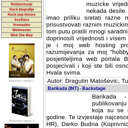
muzicke vrijed
Reklamiranje
Rock biografije
nekada desile
Rock-pop history
imao priliku sretati razne 
Svaštara
prisustvovati raznim muzick
Vremeplov
Webmaster
tom putu pratili mnogi saradni
Web Site Map
doprinosili vrijednosti i vise
je i moj web hosting prov
razumijevanja za moj "hobb
posjetiteljima web portala 
posjecivali i koji ste bili o
Hvala svima.
Autor: Dragutin Matoševic, Tu
Reklamno mjesto 1
Barikada (INT) - Backstage
Barikada -
publikovanju
koja su se 
godine. Te izvjestaje najcesce
Reklamno mjesto 2
HR), Darko Budna (Koprivnic