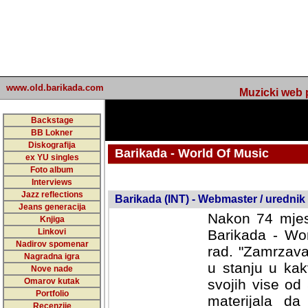
www.old.barikada.com
Muzicki web p
Backstage
BB Lokner
Diskografija
Barikada - World Of Music
ex YU singles
Foto album
undefined
Interviews
Jazz reflections
Barikada (INT) - Webmaster / urednik
Jeans generacija
Nakon 74 mjes
Knjiga
Linkovi
Barikada - Wor
Nadirov spomenar
rad. "Zamrzava
Nagradna igra
u stanju u kak
Nove nade
Omarov kutak
svojih vise od
Portfolio
materijala da 
Recenzije