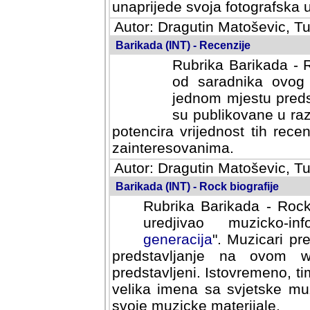
svoja fotografska umijeca.
Autor: Dragutin Matoševic, Tu
Barikada (INT) - Recenzije
Rubrika Barikada - R
od saradnika ovog 
jednom mjestu predst
su publikovane u ra
potencira vrijednost tih rece
zainteresovanima.
Autor: Dragutin Matoševic, Tu
Barikada (INT) - Rock biografije
Rubrika Barikada - Rock
uredjivao muzicko-informa
Muzicari predstavljeni u to
na ovom web portalu cime
Istovremeno, tim nacinom ra
sa svjetske muzicke scene da
materijale.