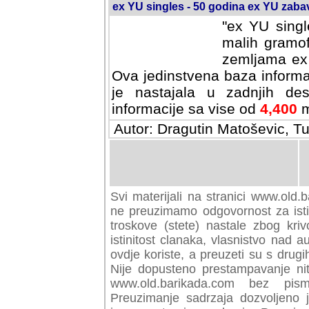
ex YU singles - 50 godina ex YU zab
"ex YU singl
malih gramof
zemljama ex 
Ova jedinstvena baza informa
je nastajala u zadnjih des
informacije sa vise od
4,400
m
Autor: Dragutin Matoševic, Tu
Svi materijali na stranici www.old.b
preuzimamo odgovornost za istini
troskove (stete) nastale zbog kriv
istinitost clanaka, vlasnistvo nad au
ovdje koriste, a preuzeti su s drugi
Nije dopusteno prestampavanje nit
www.old.barikada.com bez pism
Preuzimanje sadrzaja dozvoljeno 