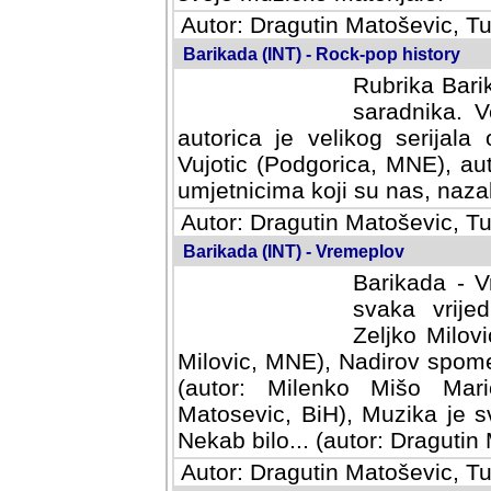
Autor: Dragutin Matoševic, Tu
Barikada (INT) - Rock-pop history
Rubrika Barik
saradnika. V
autorica je velikog serijal
Vujotic (Podgorica, MNE), aut
umjetnicima koji su nas, nazalo
Autor: Dragutin Matoševic, Tu
Barikada (INT) - Vremeplov
Barikada - V
svaka vrijedna
Milovic, MNE)
MNE), Nadirov spomenar (auto
Milenko Mišo Maric, UK), Muz
Muzika je svirala (autor: D
(autor: Dragutin Matosevic, BiH
Autor: Dragutin Matoševic, Tu