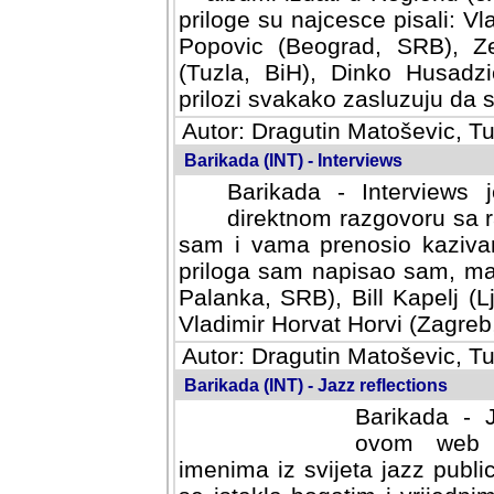
priloge su najcesce pisali: Vl
Popovic (Beograd, SRB), Ze
(Tuzla, BiH), Dinko Husadzi
prilozi svakako zasluzuju da se
Autor: Dragutin Matoševic, Tu
Barikada (INT) - Interviews
Barikada - Interviews 
direktnom razgovoru sa r
sam i vama prenosio kazivan
priloga sam napisao sam, mad
Palanka, SRB), Bill Kapelj (L
Vladimir Horvat Horvi (Zagreb,
Autor: Dragutin Matoševic, Tu
Barikada (INT) - Jazz reflections
Barikada - J
ovom web po
imenima iz svijeta jazz publi