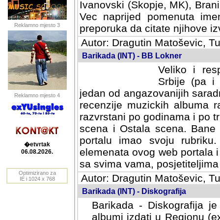
Ivanovski (Skopje, MK), Bran
Vec naprijed pomenuta ime
Reklamno mjesto 3
preporuka da citate njihove izv
Autor: Dragutin Matoševic, Tu
Barikada (INT) - BB Lokner
Veliko i res
Srbije (pa i
jedan od angazovanijih sarad
Reklamno mjesto 4
recenzije muzickih albuma ra
razvrstani po godinama i po t
scena i Ostala scena. Bane 
portalu imao svoju rubriku.
�etvrtak
elemenata ovog web portala i 
06.08.2026.
sa svima vama, posjetiteljima
Optimizirano za
Autor: Dragutin Matoševic, Tu
IE i 1024 x 768
Barikada (INT) - Diskografija
Barikada - Diskografija je
albumi izdati u Regionu (ex 