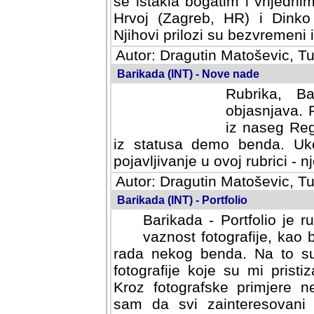
se istakla bogatim i vrijedni
Hrvoj (Zagreb, HR) i Dinko
Njihovi prilozi su bezvremeni i
Autor: Dragutin Matoševic, Tu
Barikada (INT) - Nove nade
Rubrika, B
objasnjava. 
iz naseg Reg
iz statusa demo benda. Uko
pojavljivanje u ovoj rubrici - nj
Autor: Dragutin Matoševic, Tu
Barikada (INT) - Portfolio
Barikada - Portfolio je 
vaznost fotografije, kao
rada nekog benda. Na to su 
fotografije koje su mi pristiz
fotografske primjere nekolik
svi zainteresovani sistemom "