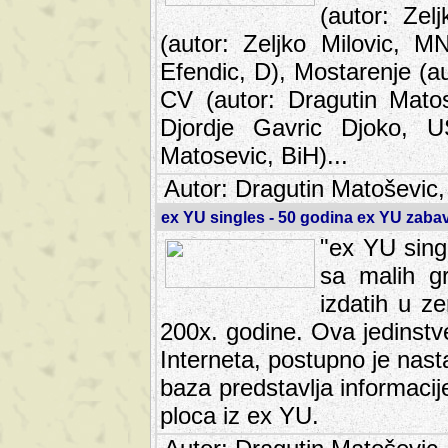
(autor: Ze
(autor: Zeljko Milovic, M
Efendic, D), Mostarenje (a
CV (autor: Dragutin Matos
Djordje Gavric Djoko, US
Matosevic, BiH)...
Autor: Dragutin Matoševic,
ex YU singles - 50 godina ex YU zab
"ex YU sing
sa malih g
izdatih u z
200x. godine. Ova jedinst
Interneta, postupno je nast
baza predstavlja informaci
ploca iz ex YU.