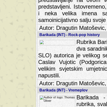
predstavljeni. Istovremen
i neka velika imena s
samoinicijativno salju svoje
Autor: Dragutin Matoševic,
Barikada (INT) - Rock-pop history
Rubrika Bari
dva saradnik
SLO) autorica je velikog s
Caslav Vujotic (Podgorica
velikim svjetskim umjetni
napustili.
Autor: Dragutin Matoševic,
Barikada (INT) - Vremeplov
Barikada -
rubrika, sva