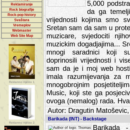
5,000 podstra
Reklamiranje
Rock biografije
da ga temelji
Rock-pop history
vrijednosti kojima smo sv
Svaštara
Vremeplov
Sretan sam da sam u protek
Webmaster
muzicare, svjedociti njih
Web Site Map
muzickim dogadjajima... Sr
mnogi saradnici koji su
doprinosili vrijednosti i v
sam da je i moj web hostin
imala razumijevanja za 
Reklamno mjesto 1
mnogobrojnim posjetitelj
Music, koji ste ga posjeciv
ovoga (nemalog) rada. Hva
Autor: Dragutin Matoševic,
Barikada (INT) - Backstage
Reklamno mjesto 2
Barikada -