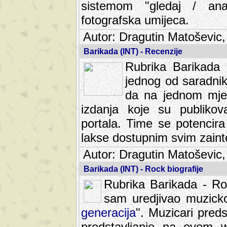
sistemom "gledaj / anal
fotografska umijeca.
Autor: Dragutin Matoševic,
Barikada (INT) - Recenzije
Rubrika Barikada -
jednog od saradnika
da na jednom mjes
izdanja koje su publik
portala. Time se potencira 
lakse dostupnim svim zain
Autor: Dragutin Matoševic,
Barikada (INT) - Rock biografije
Rubrika Barikada - Roc
sam uredjivao muzicko-
generacija
". Muzicari predst
predstavljanje na ovom w