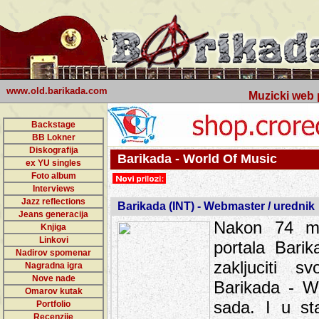
www.old.barikada.com
Muzicki web p
Backstage
BB Lokner
Diskografija
Barikada - World Of Music
ex YU singles
Foto album
Interviews
Jazz reflections
Barikada (INT) - Webmaster / urednik
Jeans generacija
Nakon 74 mj
Knjiga
Linkovi
portala Bari
Nadirov spomenar
zakljuciti 
Nagradna igra
Nove nade
Barikada - W
Omarov kutak
sada. I u sta
Portfolio
Recenzije