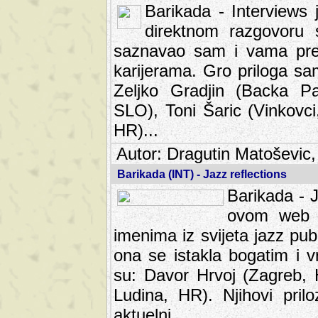
Barikada - Interviews 
direktnom razgovoru 
saznavao sam i vama pren
karijerama. Gro priloga sa
Zeljko Gradjin (Backa Pal
SLO), Toni Šaric (Vinkovci
HR)...
Autor: Dragutin Matoševic,
Barikada (INT) - Jazz reflections
Barikada - J
ovom web po
imenima iz svijeta jazz pub
ona se istakla bogatim i v
su: Davor Hrvoj (Zagreb, 
Ludina, HR). Njihovi pril
aktuelni.