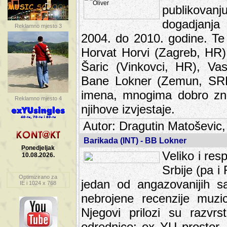
publikovan
dogadjanja
Reklamno mjesto 3
2004. do 2010. godine. Te i
Horvat Horvi (Zagreb, HR)
Šaric (Vinkovci, HR), Vas
Bane Lokner (Zemun, SRB)
imena, mnogima dobro zna
Reklamno mjesto 4
njihove izvjestaje.
Autor: Dragutin Matoševic,
Barikada (INT) - BB Lokner
Ponedjeljak
Veliko i res
10.08.2026.
Srbije (pa i
Optimizirano za
jedan od angazovanijih s
IE i 1024 x 768
nebrojene recenzije muzic
Njegovi prilozi su razvr
odrednice: ex YU prostor,