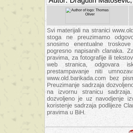
Autor: Dragutin Matoševic,
Svi materijali na stranici www.ol
stoga ne preuzimamo odgovor
snosimo enentualne troskove (
pogresno napisanih clanaka. Za 
pravima, za fotografije ili teksto
web stranica, odgovara isk
prestampavanje niti umnozav
www.old.barikada.com bez pism
Preuzimanje sadrzaja dozvoljeno
na izvornu stranicu sadrzaja
dozvoljeno je uz navodjenje iz
koristenje sadrzaja podlijeze C
pravima u BiH.