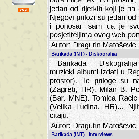
jedan od rijetkih koji je n
Njegovi prilozi su jedan od
i ponosan sam da je svoj
posjetiteljima ovog web por
Autor: Dragutin Matoševic,
Barikada (INT) - Diskografija
Barikada - Diskografija
muzicki albumi izdati u Reg
prostor). Te priloge su n
(Zagreb, HR), Milan B. Po
(Bar, MNE), Tomica Racic 
(Velika Ludina, HR)... Nj
citaju.
Autor: Dragutin Matoševic,
Barikada (INT) - Interviews