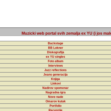
Muzicki web portal svih zemalja ex YU (i jos malo s
Backstage
BB Lokner
Diskografija
ex YU singles
Foto album
Interviews
Jazz reflections
Jeans generacija
Knjiga
Linkovi
Nadirov spomenar
Nagradna igra
Nove nade
Omarov kutak
Portfolio
Recenzije