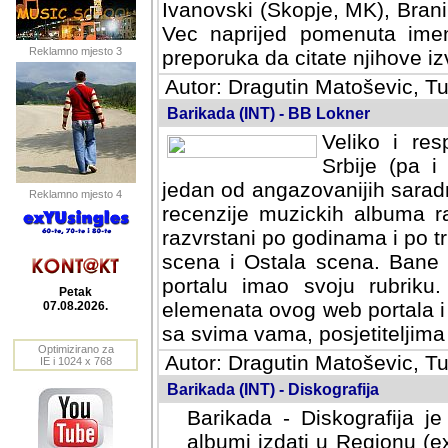
Ivanovski (Skopje, MK), Bran
Vec naprijed pomenuta ime
Reklamno mjesto 3
preporuka da citate njihove izv
Autor: Dragutin Matoševic, Tu
Barikada (INT) - BB Lokner
Veliko i res
Srbije (pa i
jedan od angazovanijih sarad
Reklamno mjesto 4
recenzije muzickih albuma ra
razvrstani po godinama i po t
scena i Ostala scena. Bane 
portalu imao svoju rubriku.
Petak
elemenata ovog web portala i 
07.08.2026.
sa svima vama, posjetiteljima
Optimizirano za
Autor: Dragutin Matoševic, Tu
IE i 1024 x 768
Barikada (INT) - Diskografija
Barikada - Diskografija je
albumi izdati u Regionu (ex 