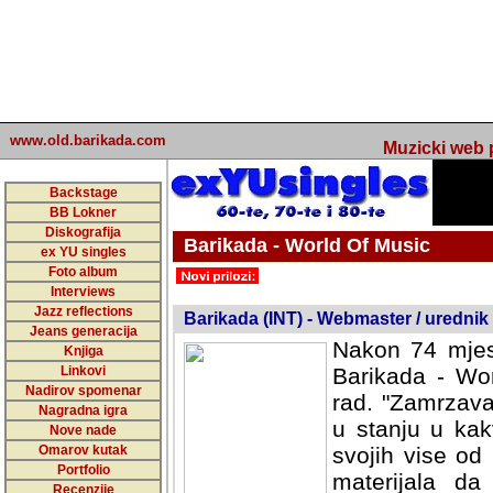
www.old.barikada.com
Muzicki web p
Backstage
BB Lokner
Diskografija
Barikada - World Of Music
ex YU singles
Foto album
undefined
Interviews
Jazz reflections
Barikada (INT) - Webmaster / urednik
Jeans generacija
Nakon 74 mjes
Knjiga
Linkovi
Barikada - Wor
Nadirov spomenar
rad. "Zamrzava
Nagradna igra
u stanju u kak
Nove nade
Omarov kutak
svojih vise od
Portfolio
materijala da 
Recenzije