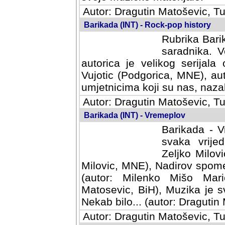
Autor: Dragutin Matoševic, Tu
Barikada (INT) - Rock-pop history
Rubrika Barik
saradnika. V
autorica je velikog serijal
Vujotic (Podgorica, MNE), aut
umjetnicima koji su nas, nazalo
Autor: Dragutin Matoševic, Tu
Barikada (INT) - Vremeplov
Barikada - V
svaka vrijedna
Milovic, MNE)
MNE), Nadirov spomenar (auto
Milenko Mišo Maric, UK), Muz
Muzika je svirala (autor: D
(autor: Dragutin Matosevic, BiH
Autor: Dragutin Matoševic, Tu