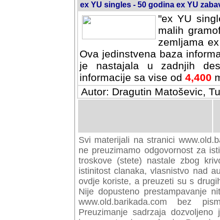
ex YU singles - 50 godina ex YU zab
"ex YU singl
malih gramof
zemljama ex 
Ova jedinstvena baza informa
je nastajala u zadnjih des
informacije sa vise od
4,400
m
Autor: Dragutin Matoševic, Tu
Svi materijali na stranici www.old.b
preuzimamo odgovornost za istini
troskove (stete) nastale zbog kriv
istinitost clanaka, vlasnistvo nad au
ovdje koriste, a preuzeti su s drugi
Nije dopusteno prestampavanje nit
www.old.barikada.com bez pism
Preuzimanje sadrzaja dozvoljeno 