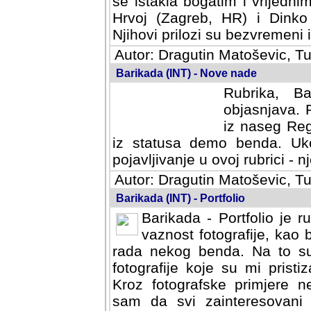
se istakla bogatim i vrijedni
Hrvoj (Zagreb, HR) i Dinko
Njihovi prilozi su bezvremeni i
Autor: Dragutin Matoševic, Tu
Barikada (INT) - Nove nade
Rubrika, B
objasnjava. 
iz naseg Reg
iz statusa demo benda. Uko
pojavljivanje u ovoj rubrici - nj
Autor: Dragutin Matoševic, Tu
Barikada (INT) - Portfolio
Barikada - Portfolio je 
vaznost fotografije, kao
rada nekog benda. Na to su 
fotografije koje su mi pristiz
fotografske primjere nekolik
svi zainteresovani sistemom "