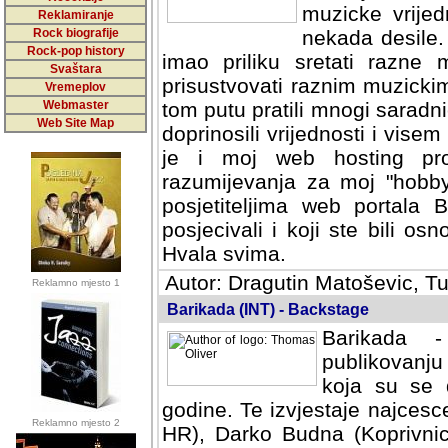
muzicke vrijed
Reklamiranje
Rock biografije
nekada desile
Rock-pop history
imao priliku sretati razne 
Svaštara
prisustvovati raznim muzick
Vremeplov
Webmaster
tom putu pratili mnogi saradni
Web Site Map
doprinosili vrijednosti i vise
je i moj web hosting prov
razumijevanja za moj "hobb
posjetiteljima web portala 
posjecivali i koji ste bili o
Hvala svima.
Autor: Dragutin Matoševic, Tu
Reklamno mjesto 1
Barikada (INT) - Backstage
Barikada -
publikovanju
koja su se 
godine. Te izvjestaje najcesce
Reklamno mjesto 2
HR), Darko Budna (Koprivnic