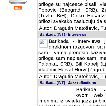
priloge su najcesce pisali: Vl
Popovic (Beograd, SRB), Ze
(Tuzla, BiH), Dinko Husadzi
prilozi svakako zasluzuju da se
Autor: Dragutin Matoševic, Tu
Barikada (INT) - Interviews
Barikada - Interviews 
direktnom razgovoru sa r
sam i vama prenosio kazivan
priloga sam napisao sam, mad
Palanka, SRB), Bill Kapelj (L
Vladimir Horvat Horvi (Zagreb,
Autor: Dragutin Matoševic, Tu
Barikada (INT) - Jazz reflections
Barikada - J
ovom web po
imenima iz svijeta jazz publi