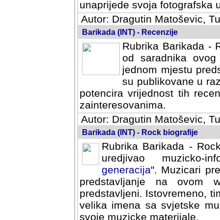
svoja fotografska umijeca.
Autor: Dragutin Matoševic, Tu
Barikada (INT) - Recenzije
Rubrika Barikada - R
od saradnika ovog 
jednom mjestu predst
su publikovane u ra
potencira vrijednost tih rece
zainteresovanima.
Autor: Dragutin Matoševic, Tu
Barikada (INT) - Rock biografije
Rubrika Barikada - Rock
uredjivao muzicko-informa
Muzicari predstavljeni u to
na ovom web portalu cime
Istovremeno, tim nacinom ra
sa svjetske muzicke scene da
materijale.