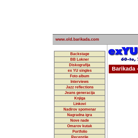
www.old.barikada.com
Backstage
BB Lokner
Diskografija
Barikada - W
ex YU singles
Foto album
undefi
Interviews
Jazz reflections
Barikada (INT)
Jeans generacija
Knjiga
Linkovi
Nadirov spomenar
Nagradna igra
Nove nade
Omarov kutak
Portfolio
Recenzije