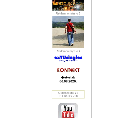
Barikada (INT) 
Barikada - In
saznavao sam
Reklamno mjesto 3
priloge dali 
Horvat Horvi 
Autor: Dragutin Matoše
Barikada (INT) 
(Velika Ludina, HR). N
Reklamno mjesto 4
Autor: Dragutin Matoše
Barikada (INT)
�etvrtak
06.08.2026.
Autor: Dragutin Matoše
Barikada (INT) 
Optimizirano za
IE i 1024 x 768
Barikada - Po
predstavljanj
najcesce od s
zainteresovani sistemo
Autor: Dragutin Matoše