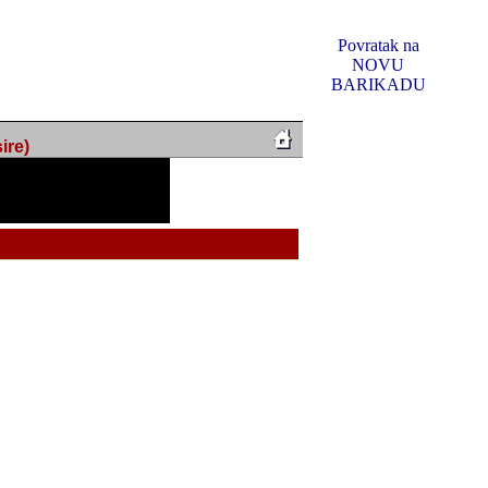
Povratak na
NOVU
BARIKADU
ire)
f Music, odlucio sam
u u kakvom je sada. I u
oljno materijala da ga
 ili su se nekada desile.
e, svjedociti njihovim
me na tom putu pratili
i i visem rejtingu ovog
Reklamno mjesto 5
irma "Leftor", imala
titeljima web portala
og svega ovoga (nemalog)