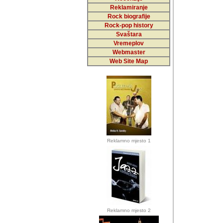
Reklamiranje
Rock biografije
Autor: Dragutin Matoše
Rock-pop history
Barikada (INT)
Svaštara
Vremeplov
Webmaster
Web Site Map
Autor: Dragutin Matoše
Barikada (INT)
odrednice: ex YU pros
Njegovi prilozi su je
Reklamno mjesto 1
posjetiteljima ovog we
Autor: Dragutin Matoše
Barikada (INT) 
Barikada - Diskog
prostor). Te pril
(Bar, MNE), Tomica Ra
citaju.
Reklamno mjesto 2
Autor: Dragutin Matoše