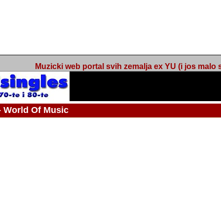
Muzicki web portal svih zemalja ex YU (i jos malo s
orld Of Music
ned
 - Webmaster / urednik
Nakon 74 mjeseca svakodnevnog updatea web portala Barikada - World O
zakljuciti svoj rad. "Zamrzavam" web portal Barikada - World Of Music u stanj
stanju "hibernacije", sa svojih vise od 5,000 podstranica, on vam daje dov
temeljito iscitavate, da istrazujete muzicke vrijednosti kojima smo svi svjedocili
Sretan sam da sam u proteklom periodu imao priliku sretati razne muzicar
uspjesima, prisustvovati raznim muzickim dogadjajima... Sretan sam da su 
mnogi saradnici koji su svojim prilozima (informacijama) doprinosili vrijednost
web portala. Sretan sam da je i moj web hosting provider, tuzlanska f
razumijevanja za moj "hobby". Zahvalan sam i vama, mnogobrojnim posje
Barikada - World Of Music, koji ste ga posjecivali i koji ste bili osnovni razl