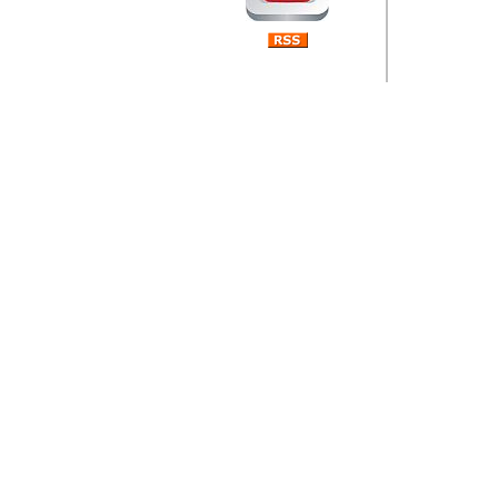
Barikada (INT) 
Rubri
je da
ovog 
zaint
Autor: Dragutin Matoše
Barikada (INT) 
Rubrika Bari
"
Jeans gener
bili komplet
muzicke scene
Autor: Dragutin Matoše
Barikada (INT)
zauvijek napustili.
Autor: Dragutin Matoše
Barikada (INT)