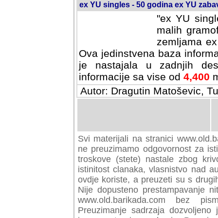
ex YU singles - 50 godina ex YU zab
"ex YU singl
malih gramof
zemljama ex 
Ova jedinstvena baza informa
je nastajala u zadnjih des
informacije sa vise od
4,400
m
Autor: Dragutin Matoševic, Tu
Svi materijali na stranici www.old.b
preuzimamo odgovornost za istini
troskove (stete) nastale zbog kriv
istinitost clanaka, vlasnistvo nad au
ovdje koriste, a preuzeti su s drugi
Nije dopusteno prestampavanje nit
www.old.barikada.com bez pism
Preuzimanje sadrzaja dozvoljeno 