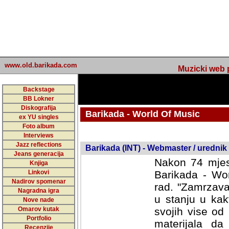
www.old.barikada.com
Muzicki web p
Backstage
BB Lokner
Diskografija
Barikada - World Of Music
ex YU singles
Foto album
undefined
Interviews
Jazz reflections
Barikada (INT) - Webmaster / urednik
Jeans generacija
Nakon 74 mjes
Knjiga
Linkovi
Barikada - Wor
Nadirov spomenar
rad. "Zamrzava
Nagradna igra
u stanju u kak
Nove nade
Omarov kutak
svojih vise od
Portfolio
materijala da 
Recenzije