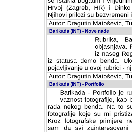
se istakla bogatim i vrijedni
Hrvoj (Zagreb, HR) i Dinko
Njihovi prilozi su bezvremeni i
Autor: Dragutin Matoševic, Tu
Barikada (INT) - Nove nade
Rubrika, B
objasnjava. 
iz naseg Reg
iz statusa demo benda. Uko
pojavljivanje u ovoj rubrici - nj
Autor: Dragutin Matoševic, Tu
Barikada (INT) - Portfolio
Barikada - Portfolio je 
vaznost fotografije, kao
rada nekog benda. Na to su 
fotografije koje su mi pristiz
fotografske primjere nekolik
svi zainteresovani sistemom "