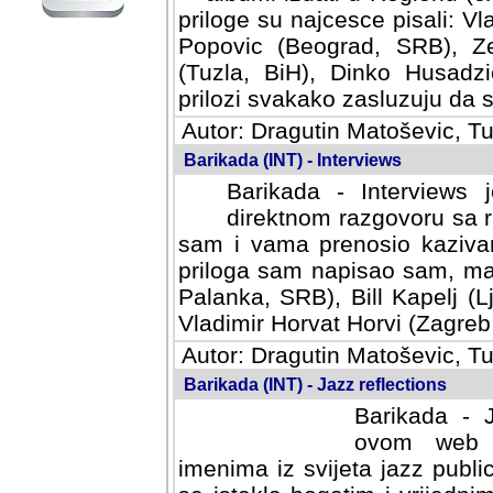
priloge su najcesce pisali: Vl
Popovic (Beograd, SRB), Ze
(Tuzla, BiH), Dinko Husadzi
prilozi svakako zasluzuju da se
Autor: Dragutin Matoševic, Tu
Barikada (INT) - Interviews
Barikada - Interviews 
direktnom razgovoru sa r
sam i vama prenosio kazivan
priloga sam napisao sam, mad
Palanka, SRB), Bill Kapelj (L
Vladimir Horvat Horvi (Zagreb,
Autor: Dragutin Matoševic, Tu
Barikada (INT) - Jazz reflections
Barikada - J
ovom web po
imenima iz svijeta jazz publi