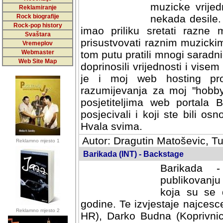
muzicke vrijed
Reklamiranje
Rock biografije
nekada desile
Rock-pop history
imao priliku sretati razne 
Svaštara
prisustvovati raznim muzick
Vremeplov
Webmaster
tom putu pratili mnogi saradni
Web Site Map
doprinosili vrijednosti i vise
je i moj web hosting prov
razumijevanja za moj "hobb
posjetiteljima web portala 
posjecivali i koji ste bili o
Hvala svima.
Autor: Dragutin Matoševic, Tu
Reklamno mjesto 1
Barikada (INT) - Backstage
Barikada -
publikovanju
koja su se 
godine. Te izvjestaje najcesce
Reklamno mjesto 2
HR), Darko Budna (Koprivnic