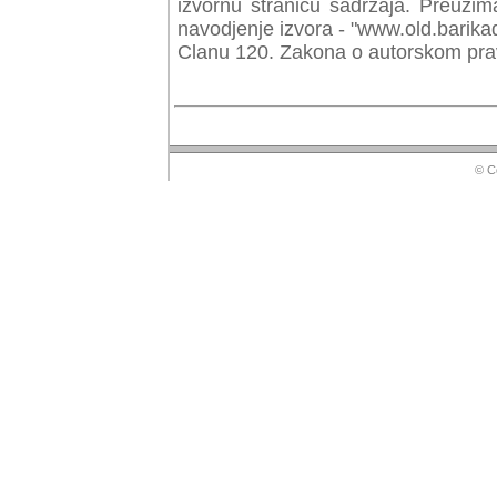
izvornu stranicu sadrzaja. Preuzim
navodjenje izvora - "www.old.barika
Clanu 120. Zakona o autorskom prav
© Copyr