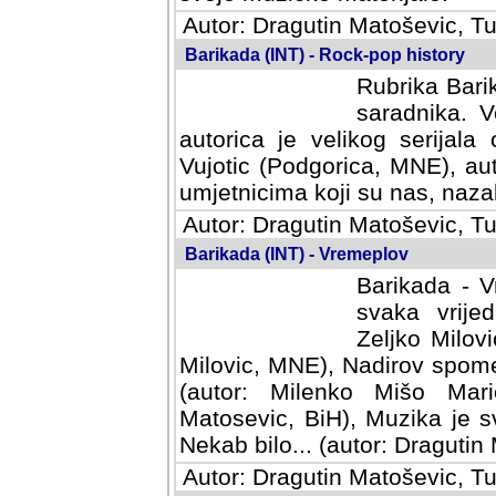
Autor: Dragutin Matoševic, Tu
Barikada (INT) - Rock-pop history
Rubrika Barik
saradnika. V
autorica je velikog serijal
Vujotic (Podgorica, MNE), aut
umjetnicima koji su nas, nazalo
Autor: Dragutin Matoševic, Tu
Barikada (INT) - Vremeplov
Barikada - V
svaka vrijedna
Milovic, MNE)
MNE), Nadirov spomenar (auto
Milenko Mišo Maric, UK), Muz
Muzika je svirala (autor: D
(autor: Dragutin Matosevic, BiH
Autor: Dragutin Matoševic, Tu