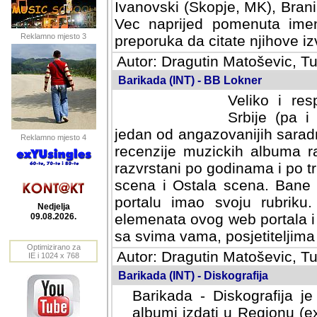
Ivanovski (Skopje, MK), Bran
Vec naprijed pomenuta ime
Reklamno mjesto 3
preporuka da citate njihove izv
Autor: Dragutin Matoševic, Tu
Barikada (INT) - BB Lokner
Veliko i res
Srbije (pa i
jedan od angazovanijih sarad
Reklamno mjesto 4
recenzije muzickih albuma ra
razvrstani po godinama i po t
scena i Ostala scena. Bane 
portalu imao svoju rubriku.
Nedjelja
elemenata ovog web portala i 
09.08.2026.
sa svima vama, posjetiteljima
Optimizirano za
Autor: Dragutin Matoševic, Tu
IE i 1024 x 768
Barikada (INT) - Diskografija
Barikada - Diskografija je
albumi izdati u Regionu (ex 