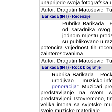
svoja fotografska umijeca.
Autor: Dragutin Matoševic, Tu
Barikada (INT) - Recenzije
Rubrika Barikada - R
od saradnika ovog 
jednom mjestu predst
su publikovane u ra
potencira vrijednost tih rece
zainteresovanima.
Autor: Dragutin Matoševic, Tu
Barikada (INT) - Rock biografije
Rubrika Barikada - Rock
uredjivao muzicko-informa
Muzicari predstavljeni u to
na ovom web portalu cime
Istovremeno, tim nacinom ra
sa svjetske muzicke scene da
materijale.