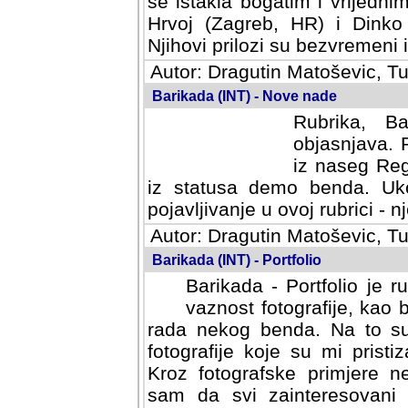
se istakla bogatim i vrijedni
Hrvoj (Zagreb, HR) i Dinko
Njihovi prilozi su bezvremeni i
Autor: Dragutin Matoševic, Tu
Barikada (INT) - Nove nade
Rubrika, B
objasnjava. 
iz naseg Reg
iz statusa demo benda. Uko
pojavljivanje u ovoj rubrici - nj
Autor: Dragutin Matoševic, Tu
Barikada (INT) - Portfolio
Barikada - Portfolio je 
vaznost fotografije, kao
rada nekog benda. Na to su 
fotografije koje su mi pristiz
fotografske primjere nekolik
svi zainteresovani sistemom "