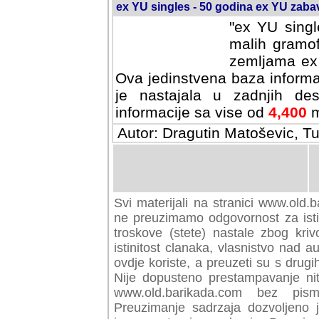
ex YU singles - 50 godina ex YU zab
"ex YU singl
malih gramof
zemljama ex 
Ova jedinstvena baza informa
je nastajala u zadnjih des
informacije sa vise od
4,400
m
Autor: Dragutin Matoševic, Tu
Svi materijali na stranici www.old.b
preuzimamo odgovornost za istini
troskove (stete) nastale zbog kriv
istinitost clanaka, vlasnistvo nad au
ovdje koriste, a preuzeti su s drugi
Nije dopusteno prestampavanje nit
www.old.barikada.com bez pism
Preuzimanje sadrzaja dozvoljeno 