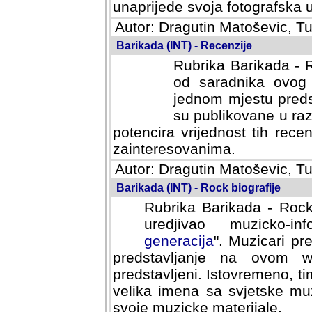
svoja fotografska umijeca.
Autor: Dragutin Matoševic, Tu
Barikada (INT) - Recenzije
Rubrika Barikada - R
od saradnika ovog 
jednom mjestu predst
su publikovane u ra
potencira vrijednost tih rece
zainteresovanima.
Autor: Dragutin Matoševic, Tu
Barikada (INT) - Rock biografije
Rubrika Barikada - Rock
uredjivao muzicko-informa
Muzicari predstavljeni u to
na ovom web portalu cime
Istovremeno, tim nacinom ra
sa svjetske muzicke scene da
materijale.