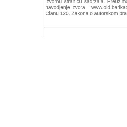
izvornu stranicu sadrzaja. Preuzim
navodjenje izvora - "www.old.barika
Clanu 120. Zakona o autorskom prav
© Copyr