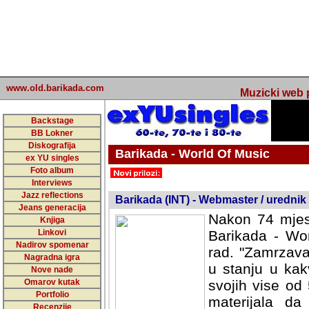
www.old.barikada.com
Muzicki web p
Backstage
BB Lokner
Diskografija
Barikada - World Of Music
ex YU singles
Foto album
undefined
Interviews
Jazz reflections
Barikada (INT) - Webmaster / urednik
Jeans generacija
Nakon 74 mjes
Knjiga
Linkovi
Barikada - Wor
Nadirov spomenar
rad. "Zamrzava
Nagradna igra
u stanju u kak
Nove nade
Omarov kutak
svojih vise od
Portfolio
materijala da 
Recenzije