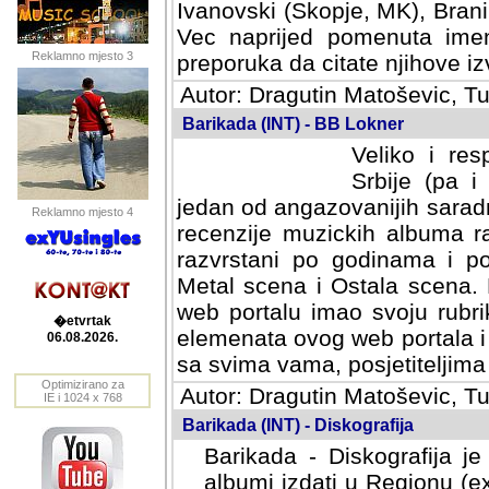
Ivanovski (Skopje, MK), Bran
Vec naprijed pomenuta ime
Reklamno mjesto 3
preporuka da citate njihove izv
Autor: Dragutin Matoševic, Tu
Barikada (INT) - BB Lokner
Veliko i res
Srbije (pa i
jedan od angazovanijih sarad
Reklamno mjesto 4
recenzije muzickih albuma ra
razvrstani po godinama i po t
scena i Ostala scena. Bane 
portalu imao svoju rubriku.
�etvrtak
elemenata ovog web portala i 
06.08.2026.
sa svima vama, posjetiteljima
Optimizirano za
Autor: Dragutin Matoševic, Tu
IE i 1024 x 768
Barikada (INT) - Diskografija
Barikada - Diskografija je
albumi izdati u Regionu (ex 