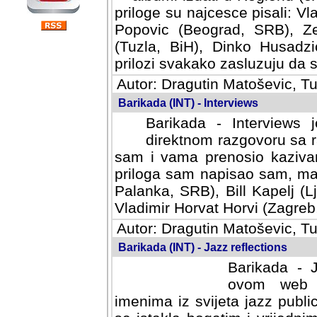
priloge su najcesce pisali: Vl
Popovic (Beograd, SRB), Ze
(Tuzla, BiH), Dinko Husadzi
prilozi svakako zasluzuju da se
Autor: Dragutin Matoševic, Tu
Barikada (INT) - Interviews
Barikada - Interviews 
direktnom razgovoru sa r
sam i vama prenosio kazivan
priloga sam napisao sam, mad
Palanka, SRB), Bill Kapelj (L
Vladimir Horvat Horvi (Zagreb,
Autor: Dragutin Matoševic, Tu
Barikada (INT) - Jazz reflections
Barikada - J
ovom web po
imenima iz svijeta jazz publi