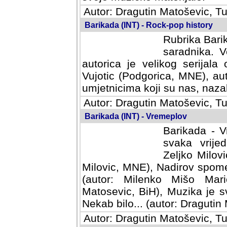
Autor: Dragutin Matoševic, Tu
Barikada (INT) - Rock-pop history
Rubrika Barik
saradnika. V
autorica je velikog serijal
Vujotic (Podgorica, MNE), aut
umjetnicima koji su nas, nazalo
Autor: Dragutin Matoševic, Tu
Barikada (INT) - Vremeplov
Barikada - V
svaka vrijedna
Milovic, MNE)
MNE), Nadirov spomenar (auto
Milenko Mišo Maric, UK), Muz
Muzika je svirala (autor: D
(autor: Dragutin Matosevic, BiH
Autor: Dragutin Matoševic, Tu