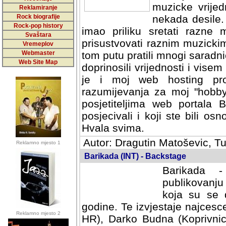
muzicke vrijed
Reklamiranje
Rock biografije
nekada desile
Rock-pop history
imao priliku sretati razne 
Svaštara
prisustvovati raznim muzick
Vremeplov
Webmaster
tom putu pratili mnogi saradni
Web Site Map
doprinosili vrijednosti i vise
je i moj web hosting prov
razumijevanja za moj "hobb
posjetiteljima web portala 
posjecivali i koji ste bili o
Hvala svima.
Autor: Dragutin Matoševic, Tu
Reklamno mjesto 1
Barikada (INT) - Backstage
Barikada -
publikovanju
koja su se 
godine. Te izvjestaje najcesce
Reklamno mjesto 2
HR), Darko Budna (Koprivnic