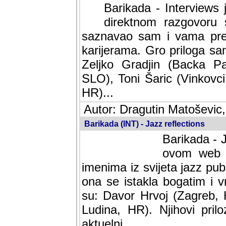
Barikada - Interviews 
direktnom razgovoru 
saznavao sam i vama pren
karijerama. Gro priloga sa
Zeljko Gradjin (Backa Pal
SLO), Toni Šaric (Vinkovci
HR)...
Autor: Dragutin Matoševic,
Barikada (INT) - Jazz reflections
Barikada - J
ovom web po
imenima iz svijeta jazz pub
ona se istakla bogatim i v
su: Davor Hrvoj (Zagreb, 
Ludina, HR). Njihovi pril
aktuelni.