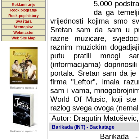
5,000 podstra
Reklamiranje
Rock biografije
da ga temelji
Rock-pop history
vrijednosti kojima smo sv
Svaštara
Vremeplov
Sretan sam da sam u protek
Webmaster
muzicare, svjedociti njih
Web Site Map
muzickim dogadjajima... Sr
mnogi saradnici koji su
doprinosili vrijednosti i v
sam da je i moj web hostin
imala razumijevanja za 
Reklamno mjesto 1
mnogobrojnim posjetitelj
Music, koji ste ga posjeciv
ovoga (nemalog) rada. Hva
Autor: Dragutin Matoševic,
Barikada (INT) - Backstage
Reklamno mjesto 2
Barikada -