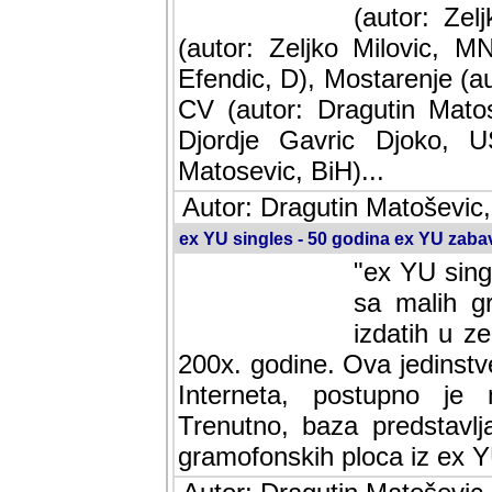
(autor: Ze
(autor: Zeljko Milovic, M
Efendic, D), Mostarenje (a
CV (autor: Dragutin Matos
Djordje Gavric Djoko, US
Matosevic, BiH)...
Autor: Dragutin Matoševic,
ex YU singles - 50 godina ex YU zab
"ex YU sing
sa malih g
izdatih u z
200x. godine. Ova jedinst
Interneta, postupno je nast
baza predstavlja informaci
ploca iz ex YU.