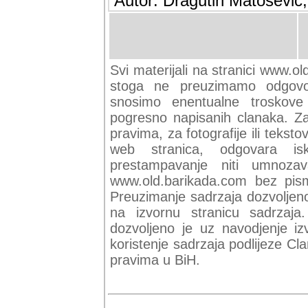
Autor: Dragutin Matoševic,
Svi materijali na stranici www.ol
stoga ne preuzimamo odgovor
snosimo enentualne troskove (
pogresno napisanih clanaka. Za 
pravima, za fotografije ili teksto
web stranica, odgovara isk
prestampavanje niti umnozav
www.old.barikada.com bez pism
Preuzimanje sadrzaja dozvoljeno
na izvornu stranicu sadrzaja
dozvoljeno je uz navodjenje iz
koristenje sadrzaja podlijeze C
pravima u BiH.