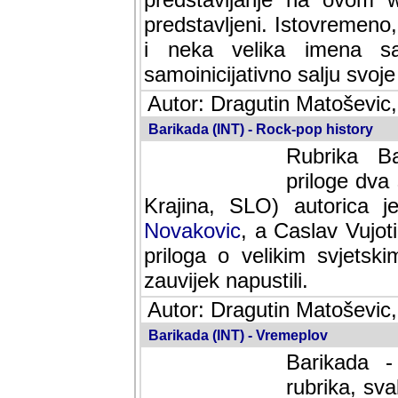
predstavljeni. Istovremen
i neka velika imena s
samoinicijativno salju svoje
Autor: Dragutin Matoševic,
Barikada (INT) - Rock-pop history
Rubrika Bari
dva saradnik
SLO) autorica je velikog s
Caslav Vujotic (Podgorica
velikim svjetskim umjetni
napustili.
Autor: Dragutin Matoševic,
Barikada (INT) - Vremeplov
Barikada -
rubrika, sva