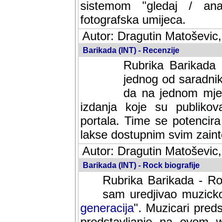
sistemom "gledaj / anal
fotografska umijeca.
Autor: Dragutin Matoševic,
Barikada (INT) - Recenzije
Rubrika Barikada -
jednog od saradnika
da na jednom mjes
izdanja koje su publik
portala. Time se potencira 
lakse dostupnim svim zain
Autor: Dragutin Matoševic,
Barikada (INT) - Rock biografije
Rubrika Barikada - Roc
sam uredjivao muzicko-
generacija
". Muzicari predst
predstavljanje na ovom w