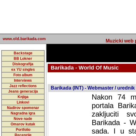
www.old.barikada.com
Muzicki web p
Backstage
BB Lokner
Diskografija
Barikada - World Of Music
ex YU singles
Foto album
undefined
Interviews
Jazz reflections
Barikada (INT) - Webmaster / urednik
Jeans generacija
Nakon 74 mj
Knjiga
Linkovi
portala Bari
Nadirov spomenar
zakljuciti 
Nagradna igra
Nove nade
Barikada - W
Omarov kutak
sada. I u sta
Portfolio
Recenzije