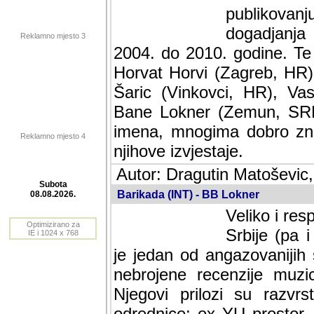
publikovan
dogadjanja
Reklamno mjesto 3
2004. do 2010. godine. Te i
Horvat Horvi (Zagreb, HR)
Šaric (Vinkovci, HR), Vas
Bane Lokner (Zemun, SRB)
imena, mnogima dobro zna
Reklamno mjesto 4
njihove izvjestaje.
Autor: Dragutin Matoševic,
Barikada (INT) - BB Lokner
Subota
Veliko i res
08.08.2026.
Srbije (pa i
Optimizirano za
jedan od angazovanijih s
IE i 1024 x 768
nebrojene recenzije muzic
Njegovi prilozi su razvr
odrednice: ex YU prostor,