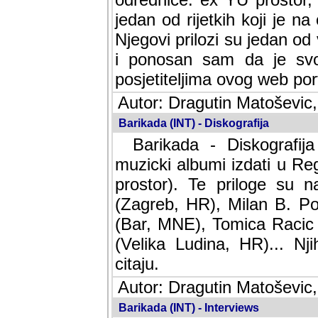
jedan od rijetkih koji je n
Njegovi prilozi su jedan od
i ponosan sam da je svoj
posjetiteljima ovog web por
Autor: Dragutin Matoševic,
Barikada (INT) - Diskografija
Barikada - Diskografija
muzicki albumi izdati u Reg
prostor). Te priloge su n
(Zagreb, HR), Milan B. Po
(Bar, MNE), Tomica Racic 
(Velika Ludina, HR)... Nj
citaju.
Autor: Dragutin Matoševic,
Barikada (INT) - Interviews