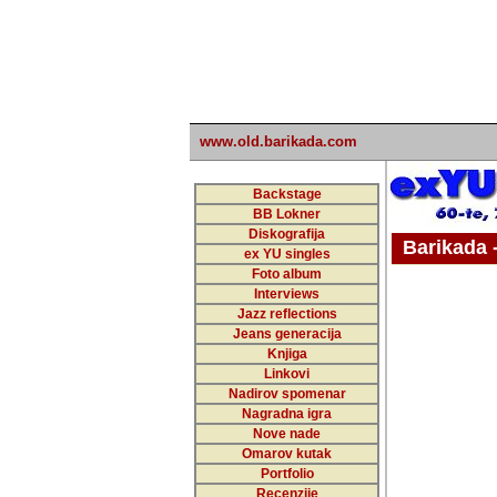
www.old.barikada.com
Backstage
BB Lokner
Diskografija
Barikada - W
ex YU singles
Foto album
Interviews
Jazz reflections
Barikada (INT)
Jeans generacija
Knjiga
Linkovi
Nadirov spomenar
Nagradna igra
Nove nade
Omarov kutak
Portfolio
Recenzije