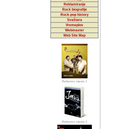
Reklamiranje
Rock biografije
Autor: Dragutin Matoše
Rock-pop history
Barikada (INT)
Svaštara
Vremeplov
Webmaster
Web Site Map
Autor: Dragutin Matoše
Barikada (INT)
odrednice: ex YU pros
Njegovi prilozi su je
Reklamno mjesto 1
posjetiteljima ovog we
Autor: Dragutin Matoše
Barikada (INT) 
Barikada - Diskog
prostor). Te pril
(Bar, MNE), Tomica Ra
citaju.
Reklamno mjesto 2
Autor: Dragutin Matoše