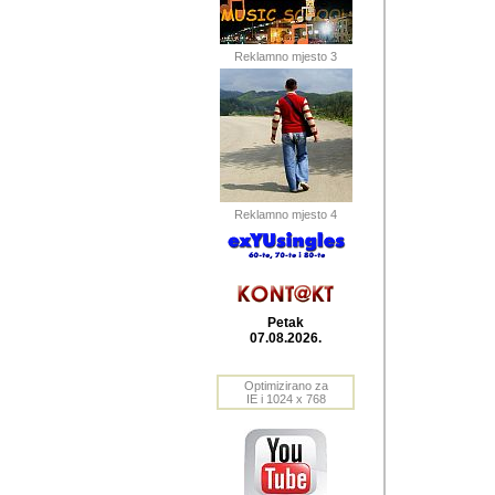
Barikada (INT) 
Barikada - In
saznavao sam
Reklamno mjesto 3
priloge dali 
Horvat Horvi 
Autor: Dragutin Matoše
Barikada (INT) 
(Velika Ludina, HR). N
Reklamno mjesto 4
Autor: Dragutin Matoše
Barikada (INT)
Petak
07.08.2026.
Autor: Dragutin Matoše
Barikada (INT) 
Optimizirano za
IE i 1024 x 768
Barikada - Po
predstavljanj
najcesce od s
zainteresovani sistemo
Autor: Dragutin Matoše