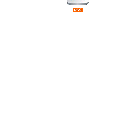
Barikada (INT) 
Rubri
je da
ovog 
zaint
Autor: Dragutin Matoše
Barikada (INT) 
Rubrika Bari
"
Jeans gener
bili komplet
muzicke scene
Autor: Dragutin Matoše
Barikada (INT)
zauvijek napustili.
Autor: Dragutin Matoše
Barikada (INT)