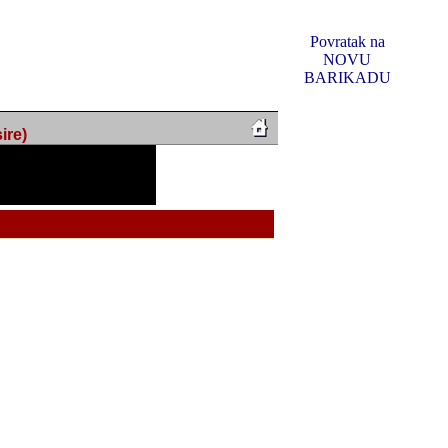
Povratak na
NOVU
BARIKADU
ire)
f Music, odlucio sam
u u kakvom je sada. I u
oljno materijala da ga
 ili su se nekada desile.
e, svjedociti njihovim
me na tom putu pratili
i i visem rejtingu ovog
Reklamno mjesto 5
irma "Leftor", imala
titeljima web portala
og svega ovoga (nemalog)