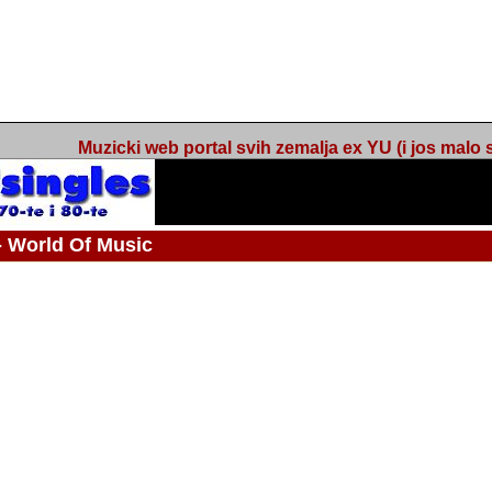
Muzicki web portal svih zemalja ex YU (i jos malo s
orld Of Music
 - Webmaster / urednik
Nakon 74 mjeseca svakodnevnog updatea web portala Barikada - World O
zakljuciti svoj rad. "Zamrzavam" web portal Barikada - World Of Music u stanj
stanju "hibernacije", sa svojih vise od 5,000 podstranica, on vam daje dov
temeljito iscitavate, da istrazujete muzicke vrijednosti kojima smo svi svjedocili
Sretan sam da sam u proteklom periodu imao priliku sretati razne muzicar
uspjesima, prisustvovati raznim muzickim dogadjajima... Sretan sam da su 
mnogi saradnici koji su svojim prilozima (informacijama) doprinosili vrijednost
web portala. Sretan sam da je i moj web hosting provider, tuzlanska f
razumijevanja za moj "hobby". Zahvalan sam i vama, mnogobrojnim posje
Barikada - World Of Music, koji ste ga posjecivali i koji ste bili osnovni razl