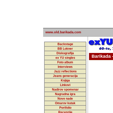
www.old.barikada.com
Backstage
BB Lokner
Diskografija
Barikada - W
ex YU singles
Foto album
undefi
Interviews
Jazz reflections
Barikada (INT)
Jeans generacija
Knjiga
Linkovi
Nadirov spomenar
Nagradna igra
Nove nade
Omarov kutak
Portfolio
Recenzije