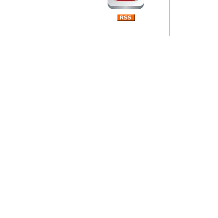
Barikada (INT) 
Rubri
je da
ovog 
zaint
Autor: Dragutin Matoše
Barikada (INT) 
Rubrika Bari
"
Jeans gener
bili komplet
muzicke scene
Autor: Dragutin Matoše
Barikada (INT)
zauvijek napustili.
Autor: Dragutin Matoše
Barikada (INT)