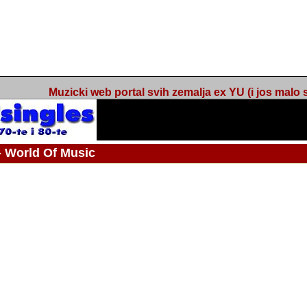
Muzicki web portal svih zemalja ex YU (i jos malo s
orld Of Music
ned
 - Webmaster / urednik
Nakon 74 mjeseca svakodnevnog updatea web portala Barikada - World O
zakljuciti svoj rad. "Zamrzavam" web portal Barikada - World Of Music u stanj
stanju "hibernacije", sa svojih vise od 5,000 podstranica, on vam daje dov
temeljito iscitavate, da istrazujete muzicke vrijednosti kojima smo svi svjedocili
Sretan sam da sam u proteklom periodu imao priliku sretati razne muzicar
uspjesima, prisustvovati raznim muzickim dogadjajima... Sretan sam da su 
mnogi saradnici koji su svojim prilozima (informacijama) doprinosili vrijednost
web portala. Sretan sam da je i moj web hosting provider, tuzlanska f
razumijevanja za moj "hobby". Zahvalan sam i vama, mnogobrojnim posje
Barikada - World Of Music, koji ste ga posjecivali i koji ste bili osnovni razl