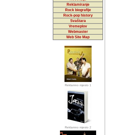
Reklamiranje
Rock biografije
Autor: Dragutin Matoše
Rock-pop history
Barikada (INT)
Svaštara
Vremeplov
Webmaster
Web Site Map
Autor: Dragutin Matoše
Barikada (INT)
odrednice: ex YU pros
Njegovi prilozi su je
Reklamno mjesto 1
posjetiteljima ovog we
Autor: Dragutin Matoše
Barikada (INT) 
Barikada - Diskog
prostor). Te pril
(Bar, MNE), Tomica Ra
citaju.
Reklamno mjesto 2
Autor: Dragutin Matoše