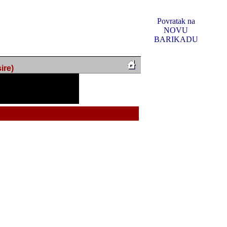
Povratak na
NOVU
BARIKADU
ire)
f Music, odlucio sam
u u kakvom je sada. I u
oljno materijala da ga
 ili su se nekada desile.
e, svjedociti njihovim
me na tom putu pratili
i i visem rejtingu ovog
Reklamno mjesto 5
irma "Leftor", imala
titeljima web portala
og svega ovoga (nemalog)