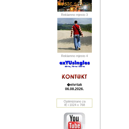
Barikada (INT) 
Barikada - In
saznavao sam
Reklamno mjesto 3
priloge dali 
Horvat Horvi 
Autor: Dragutin Matoše
Barikada (INT) 
(Velika Ludina, HR). N
Reklamno mjesto 4
Autor: Dragutin Matoše
Barikada (INT)
�etvrtak
06.08.2026.
Autor: Dragutin Matoše
Barikada (INT) 
Optimizirano za
IE i 1024 x 768
Barikada - Po
predstavljanj
najcesce od s
zainteresovani sistemo
Autor: Dragutin Matoše