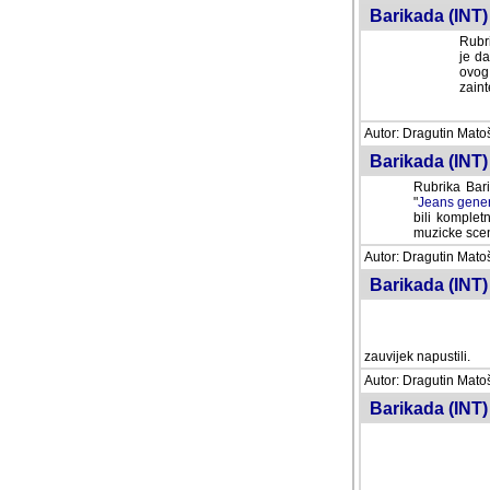
Barikada (INT) 
Rubri
je da
ovog 
zaint
Autor: Dragutin Matoše
Barikada (INT) 
Rubrika Bari
"
Jeans gener
bili komplet
muzicke scene
Autor: Dragutin Matoše
Barikada (INT)
zauvijek napustili.
Autor: Dragutin Matoše
Barikada (INT)