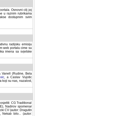
rtala. Osnovni cilj joj
ane u raznim rubrikama
lakse dostupnim svim
tivnu radijsku emisiju
ovom web portalu cime su
lika imena sa svjetske
a Vanell (Rudine, Bela
vic
, a Caslav Vujotic
 koji su nas, nazalost,
sjetiti: CG Traditional
MNE), Nadirov spomenar
cki CV (autor: Dragutin
 Nekab bilo... (autor: