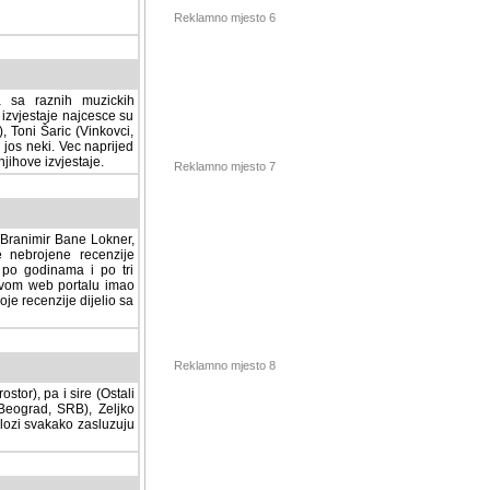
Reklamno mjesto 6
a sa raznih muzickih
izvjestaje najcesce su
, Toni Šaric (Vinkovci,
jos neki. Vec naprijed
ihove izvjestaje.
Reklamno mjesto 7
, Branimir Bane Lokner,
jene recenzije muzickih
nama i po tri osnovne
alu imao svoju rubriku.
 dijelio sa svima vama,
stor), pa i sire (Ostali
Reklamno mjesto 8
ad, SRB), Zeljko Milovic
svakako zasluzuju da se