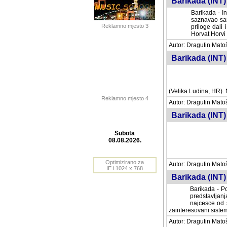
Barikada (INT) 
Barikada - In
saznavao sam
Reklamno mjesto 3
priloge dali 
Horvat Horvi 
Autor: Dragutin Matoše
Barikada (INT) 
(Velika Ludina, HR). N
Reklamno mjesto 4
Autor: Dragutin Matoše
Barikada (INT)
Subota
08.08.2026.
Autor: Dragutin Matoše
Barikada (INT) 
Optimizirano za
IE i 1024 x 768
Barikada - Po
predstavljanj
najcesce od s
zainteresovani sistemo
Autor: Dragutin Matoše