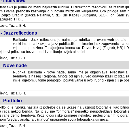
- Interviews
terviews je jedno od meni najdrazih rubrika. U direktnom razgovoru sa raznim lju
 i vama prenosio kazivanja o njihovim muzickim karijerama. Gro priloga sam
i Zeljko Gradjin (Backa Palanka, SRB), Bill Kapelj (Ljubljana, SLO), Toni Šaric (
(Zagreb, HR)...
vic, Tuzla, BiH.
- Jazz reflections
Barikada - Jazz reflections je najmladja rubrika na ovom web portalu. Medju
imenima iz svijeta jazz publicistike i iskrenim jazz zagovornicima, on
vrijednim prilozima. Ta cijenjena imena su: Davor Hrvoj (Zagreb, HR) i
jihovi prilozi su bezvremeni i za citanje uvijek aktuelni.
vic, Tuzla, BiH.
 - Nove nade
Rubrika, Barikada - Nove nade, samo ime je objasnjava. Predstavila
bendova iz naseg Regiona. Mnogi od njih su vec odavno izasli iz statusa 
je, dijelom, u tome pomoglo i pojavljivanje u ovoj rubrici - njen cilj je postig
vic, Tuzla, BiH.
- Portfolio
rtfolio je rubrika nastala iz potrebe da se ukaze na vaznost fotografije, kao bi
a rada nekog benda. Na to su me "primorale" nerijetko neupotrebljive fotografije
trane demo bendova. Kroz fotografske primjere nekoliko profesionalnih fotogr
m "gledaj / analiziraj / (na)uci" unaprijede svoja fotografska umijeca.
vic, Tuzla, BiH.