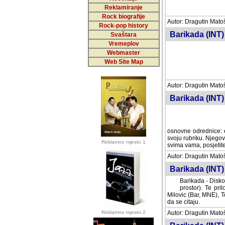
Reklamiranje
Rock biografije
Autor: Dragutin Matoše
Rock-pop history
Barikada (INT)
Svaštara
Vremeplov
Webmaster
Web Site Map
Autor: Dragutin Matoše
Barikada (INT)
odrednice: ex YU pros
Njegovi prilozi su je
Reklamno mjesto 1
posjetiteljima ovog we
Autor: Dragutin Matoše
Barikada (INT) 
Barikada - Diskog
prostor). Te pril
(Bar, MNE), Tomica Ra
citaju.
Reklamno mjesto 2
Autor: Dragutin Matoše