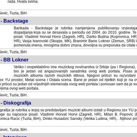
rada. Hvala svima.
vic, Tuzla, BiH.
 - Backstage
Barikada - Backstage je rubrika namjenjena publikovanju izvjestaj
dogadjanja koja su se desavala u periodu od 2004. do 2010. godine. Te 
pisali: Vladimir Horvat Horvi (Zagreb, HR), Darko Budna (Koprivnica, HR)
HR), Vasja Ivanovski (Skopje, MK), Branimir Bane Lokner (Zemun, SRB) i 
pomenuta imena, mnogima dobro znana, dovoljna su preporuka da citate nj
vic, Tuzla, BiH.
 - BB Lokner
Veliko i respektabilno ime muzickog novinarstva iz Srbije (pa i Regiona)
bio je jedan od angazovanijih saradnika ovog web portala. Pisao je nebro
albuma raznih muzickih stilova. Njegovi prilozi su razvrstani po godi
tor, Metal scena i Ostala scena. Bane je jedan od rijetkih koji je na ovom web port
dan od vrijednijih elemenata ovog web portala i ponosan sam da je svoje recenzije
b portala.
vic, Tuzla, BiH.
- Diskografija
rafija je rubrika u kojoj su predstavljani muzicki albumi izdati u Regionu (ex YU pro
oge su najcesce pisali: Vladimir Horvat Horvi (Zagreb, HR), Milan B. Popovic (Beogr
cic (Tuzla, BiH), Dinko Husadzic Sansky (Velika Ludina, HR)... Njihovi prilozi 
vic, Tuzla, BiH.