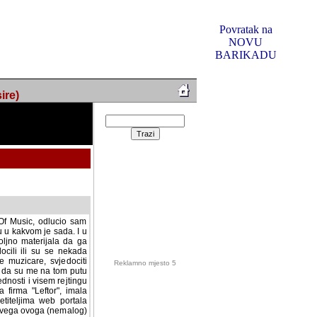
Povratak na
NOVU
BARIKADU
ire)
f Music, odlucio sam
u u kakvom je sada. I u
oljno materijala da ga
 ili su se nekada desile.
e, svjedociti njihovim
me na tom putu pratili
i i visem rejtingu ovog
Reklamno mjesto 5
irma "Leftor", imala
titeljima web portala
og svega ovoga (nemalog)