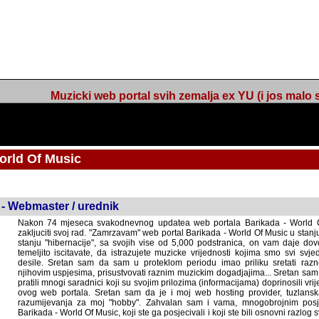
Muzicki web portal svih zemalja ex YU (i jos malo s
orld Of Music
ned
 - Webmaster / urednik
Nakon 74 mjeseca svakodnevnog updatea web portala Barikada - World O
zakljuciti svoj rad. "Zamrzavam" web portal Barikada - World Of Music u stanj
stanju "hibernacije", sa svojih vise od 5,000 podstranica, on vam daje dov
temeljito iscitavate, da istrazujete muzicke vrijednosti kojima smo svi svjedocili
Sretan sam da sam u proteklom periodu imao priliku sretati razne muzicar
uspjesima, prisustvovati raznim muzickim dogadjajima... Sretan sam da su 
mnogi saradnici koji su svojim prilozima (informacijama) doprinosili vrijednost
web portala. Sretan sam da je i moj web hosting provider, tuzlanska f
razumijevanja za moj "hobby". Zahvalan sam i vama, mnogobrojnim posje
Barikada - World Of Music, koji ste ga posjecivali i koji ste bili osnovni razl