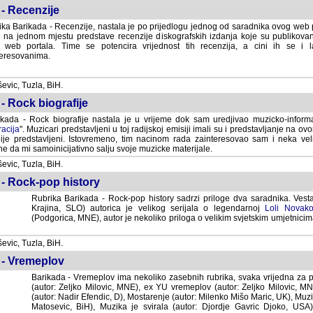
- Recenzije
ka Barikada - Recenzije, nastala je po prijedlogu jednog od saradnika ovog web po
 na jednom mjestu predstave recenzije diskografskih izdanja koje su publikov
web portala. Time se potencira vrijednost tih recenzija, a cini ih se i 
eresovanima.
vic, Tuzla, BiH.
- Rock biografije
kada - Rock biografije nastala je u vrijeme dok sam uredjivao muzicko-informa
acija
". Muzicari predstavljeni u toj radijskoj emisiji imali su i predstavljanje na 
nije predstavljeni. Istovremeno, tim nacinom rada zainteresovao sam i neka ve
 da mi samoinicijativno salju svoje muzicke materijale.
vic, Tuzla, BiH.
 - Rock-pop history
Rubrika Barikada - Rock-pop history sadrzi priloge dva saradnika. Vest
Krajina, SLO) autorica je velikog serijala o legendarnoj
Loli Novako
(Podgorica, MNE), autor je nekoliko priloga o velikim svjetskim umjetnicima
vic, Tuzla, BiH.
 - Vremeplov
Barikada - Vremeplov ima nekoliko zasebnih rubrika, svaka vrijedna za po
(autor: Zeljko Milovic, MNE), ex YU vremeplov (autor: Zeljko Milovic, 
(autor: Nadir Efendic, D), Mostarenje (autor: Milenko Mišo Maric, UK), Muzi
Matosevic, BiH), Muzika je svirala (autor: Djordje Gavric Djoko, USA),