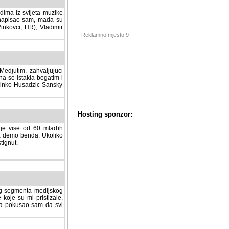
dima iz svijeta muzike
 napisao sam, mada su
Vinkovci, HR), Vladimir
Reklamno mjesto 9
tim, zahvaljujuci veliki
a se istakla bogatim i
 Dinko Husadzic Sansky
 je vise od 60 mladih
demo benda. Ukoliko im
nut.
Hosting sponzor:
tnog segmenta medijskog
 koje su mi pristizale,
afa pokusao sam da svi