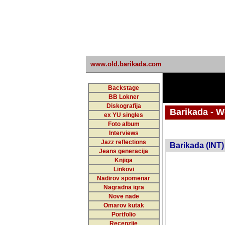
www.old.barikada.com
Backstage
BB Lokner
Diskografija
Barikada - W
ex YU singles
Foto album
undefi
Interviews
Jazz reflections
Barikada (INT)
Jeans generacija
Knjiga
Linkovi
Nadirov spomenar
Nagradna igra
Nove nade
Omarov kutak
Portfolio
Recenzije