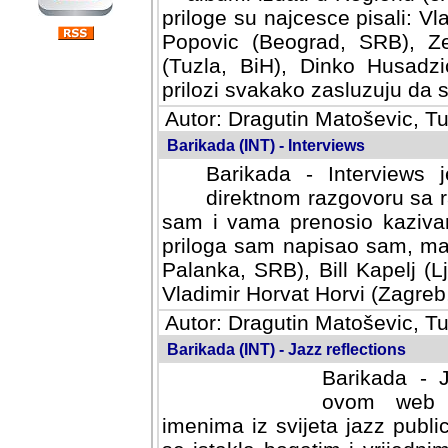
priloge su najcesce pisali: Vl
Popovic (Beograd, SRB), Ze
(Tuzla, BiH), Dinko Husadzi
prilozi svakako zasluzuju da se
Autor: Dragutin Matoševic, Tu
Barikada (INT) - Interviews
Barikada - Interviews 
direktnom razgovoru sa r
sam i vama prenosio kazivan
priloga sam napisao sam, mad
Palanka, SRB), Bill Kapelj (L
Vladimir Horvat Horvi (Zagreb,
Autor: Dragutin Matoševic, Tu
Barikada (INT) - Jazz reflections
Barikada - J
ovom web po
imenima iz svijeta jazz publi