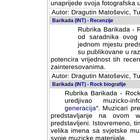
svoja fotografska umijeca.
Autor: Dragutin Matoševic, Tu
Barikada (INT) - Recenzije
Rubrika Barikada - R
od saradnika ovog 
jednom mjestu predst
su publikovane u ra
potencira vrijednost tih rece
zainteresovanima.
Autor: Dragutin Matoševic, Tu
Barikada (INT) - Rock biografije
Rubrika Barikada - Rock
uredjivao muzicko-informa
Muzicari predstavljeni u to
na ovom web portalu cime
Istovremeno, tim nacinom ra
sa svjetske muzicke scene da
materijale.