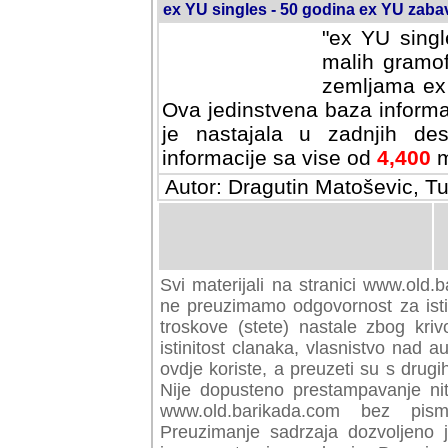
ex YU singles - 50 godina ex YU zab
"ex YU singl
malih gramof
zemljama ex 
Ova jedinstvena baza informa
je nastajala u zadnjih des
informacije sa vise od
4,400
m
Autor: Dragutin Matoševic, Tu
Svi materijali na stranici www.old.b
preuzimamo odgovornost za istini
troskove (stete) nastale zbog kriv
istinitost clanaka, vlasnistvo nad au
ovdje koriste, a preuzeti su s drugi
Nije dopusteno prestampavanje nit
www.old.barikada.com bez pism
Preuzimanje sadrzaja dozvoljeno 