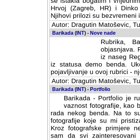
se istakla bogatim i vrijedni
Hrvoj (Zagreb, HR) i Dinko
Njihovi prilozi su bezvremeni i
Autor: Dragutin Matoševic, Tu
Barikada (INT) - Nove nade
Rubrika, B
objasnjava. 
iz naseg Reg
iz statusa demo benda. Uko
pojavljivanje u ovoj rubrici - nj
Autor: Dragutin Matoševic, Tu
Barikada (INT) - Portfolio
Barikada - Portfolio je 
vaznost fotografije, kao
rada nekog benda. Na to su 
fotografije koje su mi pristiz
fotografske primjere nekolik
svi zainteresovani sistemom "