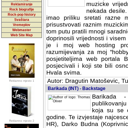
muzicke vrijed
Reklamiranje
Rock biografije
nekada desile
Rock-pop history
imao priliku sretati razne 
Svaštara
prisustvovati raznim muzick
Vremeplov
Webmaster
tom putu pratili mnogi saradni
Web Site Map
doprinosili vrijednosti i vise
je i moj web hosting prov
razumijevanja za moj "hobb
posjetiteljima web portala 
posjecivali i koji ste bili o
Hvala svima.
Autor: Dragutin Matoševic, Tu
Reklamno mjesto 1
Barikada (INT) - Backstage
Barikada -
publikovanju
koja su se 
godine. Te izvjestaje najcesce
Reklamno mjesto 2
HR), Darko Budna (Koprivnic