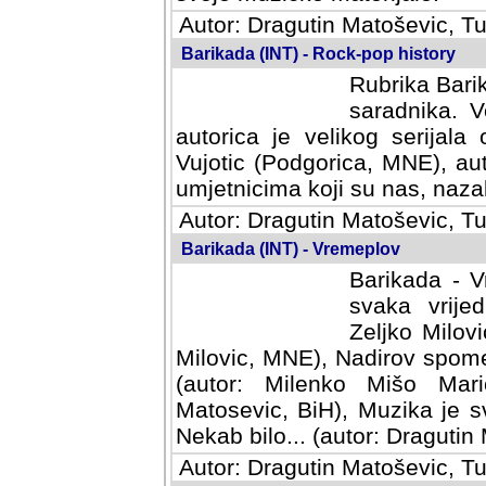
Autor: Dragutin Matoševic, Tu
Barikada (INT) - Rock-pop history
Rubrika Barik
saradnika. V
autorica je velikog serijal
Vujotic (Podgorica, MNE), aut
umjetnicima koji su nas, nazalo
Autor: Dragutin Matoševic, Tu
Barikada (INT) - Vremeplov
Barikada - V
svaka vrijedna
Milovic, MNE)
MNE), Nadirov spomenar (auto
Milenko Mišo Maric, UK), Muz
Muzika je svirala (autor: D
(autor: Dragutin Matosevic, BiH
Autor: Dragutin Matoševic, Tu