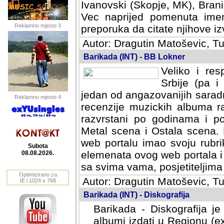
Ivanovski (Skopje, MK), Bran
Vec naprijed pomenuta ime
Reklamno mjesto 3
preporuka da citate njihove izv
Autor: Dragutin Matoševic, Tu
Barikada (INT) - BB Lokner
Veliko i res
Srbije (pa i
jedan od angazovanijih sarad
Reklamno mjesto 4
recenzije muzickih albuma ra
razvrstani po godinama i po t
scena i Ostala scena. Bane 
portalu imao svoju rubriku.
Subota
elemenata ovog web portala i 
08.08.2026.
sa svima vama, posjetiteljima
Optimizirano za
Autor: Dragutin Matoševic, Tu
IE i 1024 x 768
Barikada (INT) - Diskografija
Barikada - Diskografija je
albumi izdati u Regionu (ex 