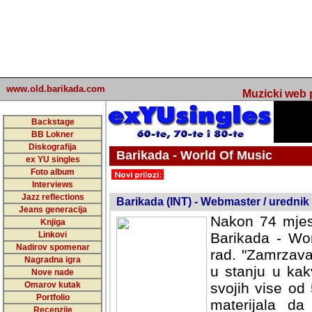
www.old.barikada.com
Muzicki web p
Backstage
BB Lokner
Diskografija
Barikada - World Of Music
ex YU singles
Foto album
undefined
Interviews
Jazz reflections
Barikada (INT) - Webmaster / urednik
Jeans generacija
Nakon 74 mjes
Knjiga
Linkovi
Barikada - Wor
Nadirov spomenar
rad. "Zamrzava
Nagradna igra
u stanju u kak
Nove nade
Omarov kutak
svojih vise od
Portfolio
materijala da 
Recenzije