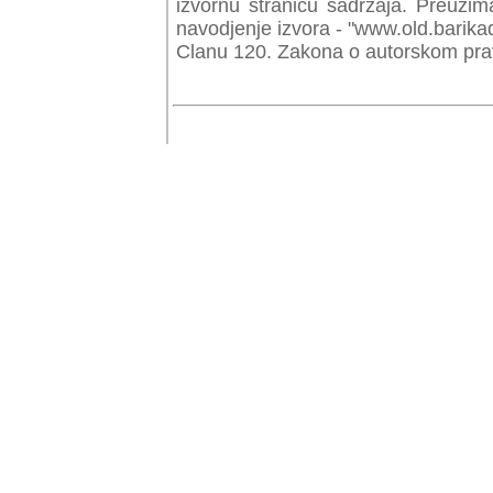
izvornu stranicu sadrzaja. Preuzim
navodjenje izvora - "www.old.barika
Clanu 120. Zakona o autorskom prav
© Copyr