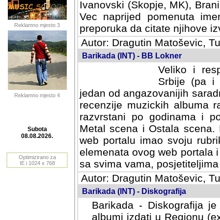
Ivanovski (Skopje, MK), Bran
Vec naprijed pomenuta ime
Reklamno mjesto 3
preporuka da citate njihove izv
Autor: Dragutin Matoševic, Tu
Barikada (INT) - BB Lokner
Veliko i res
Srbije (pa i
jedan od angazovanijih sarad
Reklamno mjesto 4
recenzije muzickih albuma ra
razvrstani po godinama i po t
scena i Ostala scena. Bane 
portalu imao svoju rubriku.
Subota
elemenata ovog web portala i 
08.08.2026.
sa svima vama, posjetiteljima
Optimizirano za
Autor: Dragutin Matoševic, Tu
IE i 1024 x 768
Barikada (INT) - Diskografija
Barikada - Diskografija je
albumi izdati u Regionu (ex 