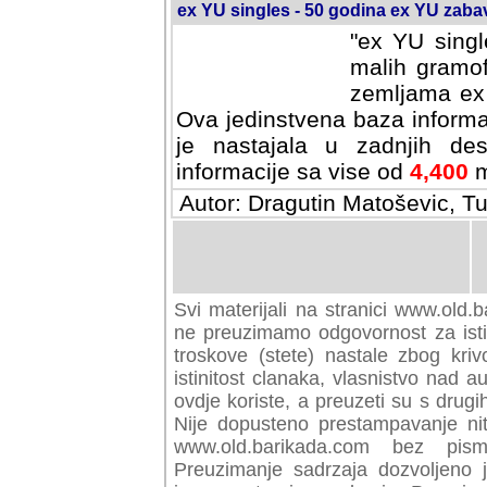
ex YU singles - 50 godina ex YU zab
"ex YU singl
malih gramof
zemljama ex 
Ova jedinstvena baza informa
je nastajala u zadnjih des
informacije sa vise od
4,400
m
Autor: Dragutin Matoševic, Tu
Svi materijali na stranici www.old.b
preuzimamo odgovornost za istini
troskove (stete) nastale zbog kriv
istinitost clanaka, vlasnistvo nad au
ovdje koriste, a preuzeti su s drugi
Nije dopusteno prestampavanje nit
www.old.barikada.com bez pism
Preuzimanje sadrzaja dozvoljeno 