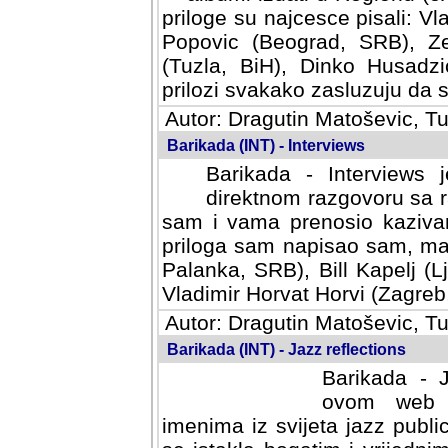
priloge su najcesce pisali: Vl
Popovic (Beograd, SRB), Ze
(Tuzla, BiH), Dinko Husadzi
prilozi svakako zasluzuju da se
Autor: Dragutin Matoševic, Tu
Barikada (INT) - Interviews
Barikada - Interviews 
direktnom razgovoru sa r
sam i vama prenosio kazivan
priloga sam napisao sam, mad
Palanka, SRB), Bill Kapelj (L
Vladimir Horvat Horvi (Zagreb,
Autor: Dragutin Matoševic, Tu
Barikada (INT) - Jazz reflections
Barikada - J
ovom web po
imenima iz svijeta jazz publi