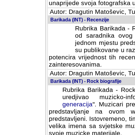
svoja fotografska umijeca.
Autor: Dragutin Matoševic, Tu
Barikada (INT) - Recenzije
Rubrika Barikada - R
od saradnika ovog 
jednom mjestu predst
su publikovane u ra
potencira vrijednost tih rece
zainteresovanima.
Autor: Dragutin Matoševic, Tu
Barikada (INT) - Rock biografije
Rubrika Barikada - Rock
uredjivao muzicko-informa
Muzicari predstavljeni u to
na ovom web portalu cime
Istovremeno, tim nacinom ra
sa svjetske muzicke scene da
materijale.