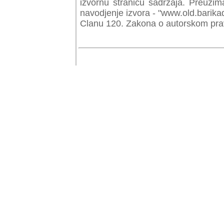
izvornu stranicu sadrzaja. Preuzim
navodjenje izvora - "www.old.barika
Clanu 120. Zakona o autorskom prav
© Copyr