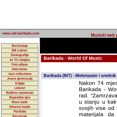
www.old.barikada.com
Muzicki web p
Backstage
BB Lokner
Diskografija
Barikada - World Of Music
ex YU singles
Foto album
undefined
Interviews
Jazz reflections
Barikada (INT) - Webmaster / urednik
Jeans generacija
Nakon 74 mjes
Knjiga
Linkovi
Barikada - Wor
Nadirov spomenar
rad. "Zamrzava
Nagradna igra
u stanju u kak
Nove nade
Omarov kutak
svojih vise od
Portfolio
materijala da 
Recenzije