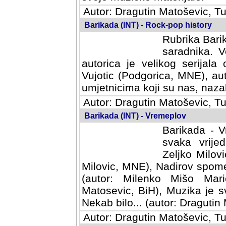
Autor: Dragutin Matoševic, Tu
Barikada (INT) - Rock-pop history
Rubrika Barik
saradnika. V
autorica je velikog serijal
Vujotic (Podgorica, MNE), aut
umjetnicima koji su nas, nazalo
Autor: Dragutin Matoševic, Tu
Barikada (INT) - Vremeplov
Barikada - V
svaka vrijedna
Milovic, MNE)
MNE), Nadirov spomenar (auto
Milenko Mišo Maric, UK), Muz
Muzika je svirala (autor: D
(autor: Dragutin Matosevic, BiH
Autor: Dragutin Matoševic, Tu