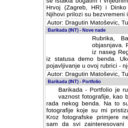
se istakla bogatim i vrijedni
Hrvoj (Zagreb, HR) i Dinko
Njihovi prilozi su bezvremeni i
Autor: Dragutin Matoševic, Tu
Barikada (INT) - Nove nade
Rubrika, B
objasnjava. 
iz naseg Reg
iz statusa demo benda. Uko
pojavljivanje u ovoj rubrici - nj
Autor: Dragutin Matoševic, Tu
Barikada (INT) - Portfolio
Barikada - Portfolio je 
vaznost fotografije, kao
rada nekog benda. Na to su 
fotografije koje su mi pristiz
fotografske primjere nekolik
svi zainteresovani sistemom "