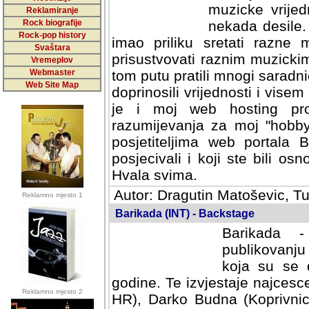
muzicke vrijed
Reklamiranje
Rock biografije
nekada desile
Rock-pop history
imao priliku sretati razne 
Svaštara
prisustvovati raznim muzick
Vremeplov
Webmaster
tom putu pratili mnogi saradni
Web Site Map
doprinosili vrijednosti i vise
je i moj web hosting prov
razumijevanja za moj "hobb
posjetiteljima web portala 
posjecivali i koji ste bili o
Hvala svima.
Autor: Dragutin Matoševic, Tu
Reklamno mjesto 1
Barikada (INT) - Backstage
Barikada -
publikovanju
koja su se 
godine. Te izvjestaje najcesce
Reklamno mjesto 2
HR), Darko Budna (Koprivnic