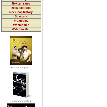
5,000 podstra
Reklamiranje
Rock biografije
da ga temelji
Rock-pop history
vrijednosti kojima smo sv
Svaštara
Vremeplov
Sretan sam da sam u protek
Webmaster
muzicare, svjedociti njih
Web Site Map
muzickim dogadjajima... Sr
mnogi saradnici koji su
doprinosili vrijednosti i v
sam da je i moj web hostin
imala razumijevanja za 
Reklamno mjesto 1
mnogobrojnim posjetitelj
Music, koji ste ga posjeciv
ovoga (nemalog) rada. Hva
Autor: Dragutin Matoševic,
Barikada (INT) - Backstage
Reklamno mjesto 2
Barikada -