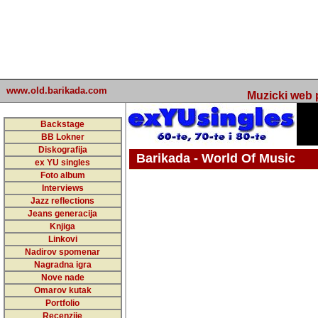
www.old.barikada.com
Muzicki web p
Backstage
BB Lokner
Diskografija
Barikada - World Of Music
ex YU singles
Foto album
undefined
Interviews
Jazz reflections
Barikada (INT) - Webmaster / urednik
Jeans generacija
Nakon 74 mj
Knjiga
Linkovi
portala Bari
Nadirov spomenar
zakljuciti 
Nagradna igra
Nove nade
Barikada - W
Omarov kutak
sada. I u sta
Portfolio
Recenzije