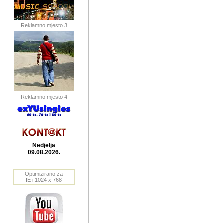
publikovan
dogadjanja
Reklamno mjesto 3
2004. do 2010. godine. Te i
Horvat Horvi (Zagreb, HR)
Šaric (Vinkovci, HR), Vas
Bane Lokner (Zemun, SRB)
imena, mnogima dobro zna
Reklamno mjesto 4
njihove izvjestaje.
Autor: Dragutin Matoševic,
Barikada (INT) - BB Lokner
Nedjelja
Veliko i res
09.08.2026.
Srbije (pa i
Optimizirano za
jedan od angazovanijih s
IE i 1024 x 768
nebrojene recenzije muzic
Njegovi prilozi su razvr
odrednice: ex YU prostor,