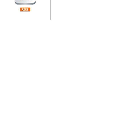
jedan od rijetkih koji je n
Njegovi prilozi su jedan od
i ponosan sam da je svoj
posjetiteljima ovog web por
Autor: Dragutin Matoševic,
Barikada (INT) - Diskografija
Barikada - Diskografija
muzicki albumi izdati u Reg
prostor). Te priloge su n
(Zagreb, HR), Milan B. Po
(Bar, MNE), Tomica Racic 
(Velika Ludina, HR)... Nj
citaju.
Autor: Dragutin Matoševic,
Barikada (INT) - Interviews