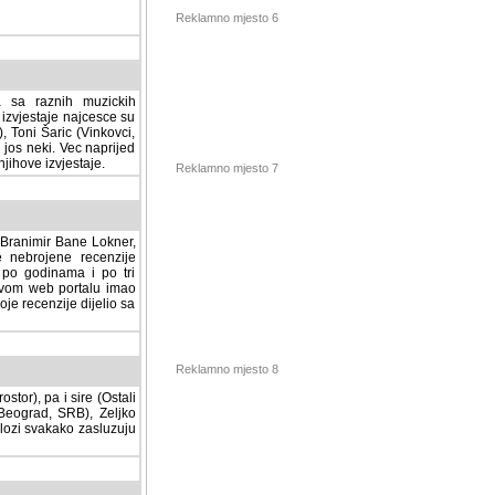
Reklamno mjesto 6
a sa raznih muzickih
izvjestaje najcesce su
, Toni Šaric (Vinkovci,
jos neki. Vec naprijed
ihove izvjestaje.
Reklamno mjesto 7
, Branimir Bane Lokner,
jene recenzije muzickih
nama i po tri osnovne
alu imao svoju rubriku.
 dijelio sa svima vama,
stor), pa i sire (Ostali
Reklamno mjesto 8
ad, SRB), Zeljko Milovic
svakako zasluzuju da se