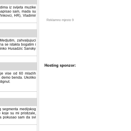
dima iz svijeta muzike
 napisao sam, mada su
Vinkovci, HR), Vladimir
Reklamno mjesto 9
tim, zahvaljujuci veliki
a se istakla bogatim i
 Dinko Husadzic Sansky
 je vise od 60 mladih
demo benda. Ukoliko im
nut.
Hosting sponzor:
tnog segmenta medijskog
 koje su mi pristizale,
afa pokusao sam da svi