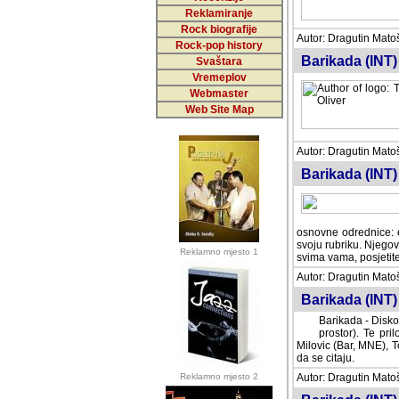
Reklamiranje
Rock biografije
Autor: Dragutin Matoše
Rock-pop history
Barikada (INT)
Svaštara
Vremeplov
Webmaster
Web Site Map
Autor: Dragutin Matoše
Barikada (INT)
odrednice: ex YU pros
Njegovi prilozi su je
Reklamno mjesto 1
posjetiteljima ovog we
Autor: Dragutin Matoše
Barikada (INT) 
Barikada - Diskog
prostor). Te pril
(Bar, MNE), Tomica Ra
citaju.
Reklamno mjesto 2
Autor: Dragutin Matoše