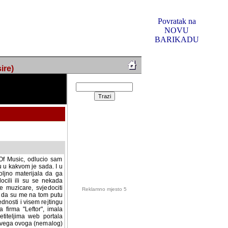
Povratak na
NOVU
BARIKADU
ire)
f Music, odlucio sam
u u kakvom je sada. I u
oljno materijala da ga
 ili su se nekada desile.
e, svjedociti njihovim
me na tom putu pratili
i i visem rejtingu ovog
Reklamno mjesto 5
irma "Leftor", imala
titeljima web portala
og svega ovoga (nemalog)