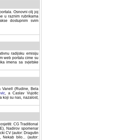
rtala. Osnovni cilj joj
ane u raznim rubrikama
lakse dostupnim svim
tivnu radijsku emisiju
ovom web portalu cime su
lika imena sa svjetske
a Vanell (Rudine, Bela
vic
, a Caslav Vujotic
 koji su nas, nazalost,
sjetiti: CG Traditional
MNE), Nadirov spomenar
cki CV (autor: Dragutin
 Nekab bilo... (autor: