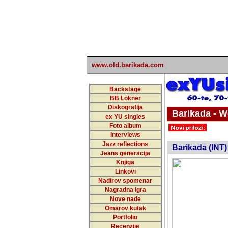
www.old.barikada.com
Backstage
BB Lokner
Diskografija
Barikada - W
ex YU singles
Foto album
undefi
Interviews
Jazz reflections
Barikada (INT)
Jeans generacija
Knjiga
Linkovi
Nadirov spomenar
Nagradna igra
Nove nade
Omarov kutak
Portfolio
Recenzije