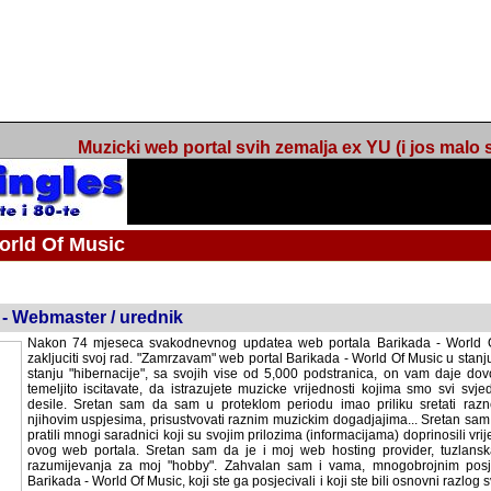
Muzicki web portal svih zemalja ex YU (i jos malo s
orld Of Music
ned
 - Webmaster / urednik
Nakon 74 mjeseca svakodnevnog updatea web portala Barikada - World O
zakljuciti svoj rad. "Zamrzavam" web portal Barikada - World Of Music u stanj
stanju "hibernacije", sa svojih vise od 5,000 podstranica, on vam daje dov
temeljito iscitavate, da istrazujete muzicke vrijednosti kojima smo svi svjedocili
Sretan sam da sam u proteklom periodu imao priliku sretati razne muzicar
uspjesima, prisustvovati raznim muzickim dogadjajima... Sretan sam da su 
mnogi saradnici koji su svojim prilozima (informacijama) doprinosili vrijednost
web portala. Sretan sam da je i moj web hosting provider, tuzlanska f
razumijevanja za moj "hobby". Zahvalan sam i vama, mnogobrojnim posje
Barikada - World Of Music, koji ste ga posjecivali i koji ste bili osnovni razl