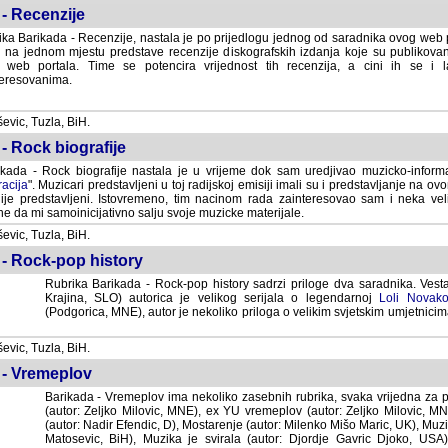
- Recenzije
ka Barikada - Recenzije, nastala je po prijedlogu jednog od saradnika ovog web po
 na jednom mjestu predstave recenzije diskografskih izdanja koje su publikov
web portala. Time se potencira vrijednost tih recenzija, a cini ih se i 
eresovanima.
vic, Tuzla, BiH.
- Rock biografije
kada - Rock biografije nastala je u vrijeme dok sam uredjivao muzicko-informa
acija
". Muzicari predstavljeni u toj radijskoj emisiji imali su i predstavljanje na 
nije predstavljeni. Istovremeno, tim nacinom rada zainteresovao sam i neka ve
 da mi samoinicijativno salju svoje muzicke materijale.
vic, Tuzla, BiH.
 - Rock-pop history
Rubrika Barikada - Rock-pop history sadrzi priloge dva saradnika. Vest
Krajina, SLO) autorica je velikog serijala o legendarnoj
Loli Novako
(Podgorica, MNE), autor je nekoliko priloga o velikim svjetskim umjetnicima
vic, Tuzla, BiH.
 - Vremeplov
Barikada - Vremeplov ima nekoliko zasebnih rubrika, svaka vrijedna za po
(autor: Zeljko Milovic, MNE), ex YU vremeplov (autor: Zeljko Milovic, 
(autor: Nadir Efendic, D), Mostarenje (autor: Milenko Mišo Maric, UK), Muzi
Matosevic, BiH), Muzika je svirala (autor: Djordje Gavric Djoko, USA),