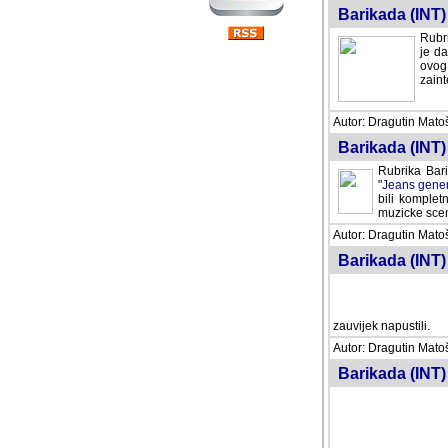
Barikada (INT) 
Rubri
je da
ovog 
zaint
Autor: Dragutin Matoše
Barikada (INT) 
Rubrika Bari
"
Jeans gener
bili komplet
muzicke scene
Autor: Dragutin Matoše
Barikada (INT)
zauvijek napustili.
Autor: Dragutin Matoše
Barikada (INT)