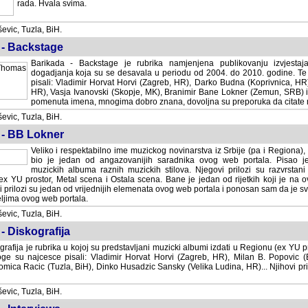
rada. Hvala svima.
vic, Tuzla, BiH.
 - Backstage
Barikada - Backstage je rubrika namjenjena publikovanju izvjestaj
dogadjanja koja su se desavala u periodu od 2004. do 2010. godine. Te 
pisali: Vladimir Horvat Horvi (Zagreb, HR), Darko Budna (Koprivnica, HR)
HR), Vasja Ivanovski (Skopje, MK), Branimir Bane Lokner (Zemun, SRB) i 
pomenuta imena, mnogima dobro znana, dovoljna su preporuka da citate nj
vic, Tuzla, BiH.
 - BB Lokner
Veliko i respektabilno ime muzickog novinarstva iz Srbije (pa i Regiona)
bio je jedan od angazovanijih saradnika ovog web portala. Pisao je nebro
albuma raznih muzickih stilova. Njegovi prilozi su razvrstani po godi
tor, Metal scena i Ostala scena. Bane je jedan od rijetkih koji je na ovom web port
dan od vrijednijih elemenata ovog web portala i ponosan sam da je svoje recenzije
b portala.
vic, Tuzla, BiH.
- Diskografija
rafija je rubrika u kojoj su predstavljani muzicki albumi izdati u Regionu (ex YU pro
oge su najcesce pisali: Vladimir Horvat Horvi (Zagreb, HR), Milan B. Popovic (Beogr
cic (Tuzla, BiH), Dinko Husadzic Sansky (Velika Ludina, HR)... Njihovi prilozi 
vic, Tuzla, BiH.