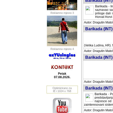
Barikada (INT) 
Barikada - In
saznavao sam
Reklamno mjesto 3
priloge dali 
Horvat Horvi 
Autor: Dragutin Matoše
Barikada (INT) 
(Velika Ludina, HR). N
Reklamno mjesto 4
Autor: Dragutin Matoše
Barikada (INT)
Petak
07.08.2026.
Autor: Dragutin Matoše
Barikada (INT) 
Optimizirano za
IE i 1024 x 768
Barikada - Po
predstavljanj
najcesce od s
zainteresovani sistemo
Autor: Dragutin Matoše