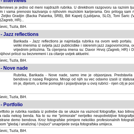
- Interviews
terviews je jedno od meni najdrazih rubrika. U direktnom razgovoru sa raznim lju
 i vama prenosio kazivanja o njihovim muzickim karijerama. Gro priloga sam
i Zeljko Gradjin (Backa Palanka, SRB), Bill Kapelj (Ljubljana, SLO), Toni Šaric (
(Zagreb, HR)...
vic, Tuzla, BiH.
- Jazz reflections
Barikada - Jazz reflections je najmladja rubrika na ovom web portalu. Medju
imenima iz svijeta jazz publicistike i iskrenim jazz zagovornicima, on
vrijednim prilozima. Ta cijenjena imena su: Davor Hrvoj (Zagreb, HR) i
jihovi prilozi su bezvremeni i za citanje uvijek aktuelni.
vic, Tuzla, BiH.
 - Nove nade
Rubrika, Barikada - Nove nade, samo ime je objasnjava. Predstavila
bendova iz naseg Regiona. Mnogi od njih su vec odavno izasli iz statusa 
je, dijelom, u tome pomoglo i pojavljivanje u ovoj rubrici - njen cilj je postig
vic, Tuzla, BiH.
- Portfolio
rtfolio je rubrika nastala iz potrebe da se ukaze na vaznost fotografije, kao bi
a rada nekog benda. Na to su me "primorale" nerijetko neupotrebljive fotografije
trane demo bendova. Kroz fotografske primjere nekoliko profesionalnih fotogr
m "gledaj / analiziraj / (na)uci" unaprijede svoja fotografska umijeca.
vic, Tuzla, BiH.