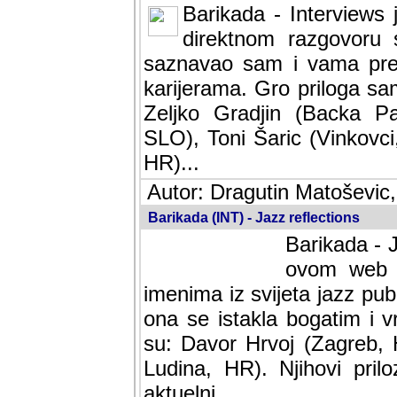
Barikada - Interviews 
direktnom razgovoru 
saznavao sam i vama pren
karijerama. Gro priloga sa
Zeljko Gradjin (Backa Pal
SLO), Toni Šaric (Vinkovci
HR)...
Autor: Dragutin Matoševic,
Barikada (INT) - Jazz reflections
Barikada - J
ovom web po
imenima iz svijeta jazz pub
ona se istakla bogatim i v
su: Davor Hrvoj (Zagreb, 
Ludina, HR). Njihovi pril
aktuelni.