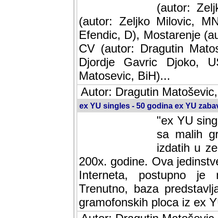
(autor: Ze
(autor: Zeljko Milovic, M
Efendic, D), Mostarenje (a
CV (autor: Dragutin Matos
Djordje Gavric Djoko, US
Matosevic, BiH)...
Autor: Dragutin Matoševic,
ex YU singles - 50 godina ex YU zab
"ex YU sing
sa malih g
izdatih u z
200x. godine. Ova jedinst
Interneta, postupno je nast
baza predstavlja informaci
ploca iz ex YU.