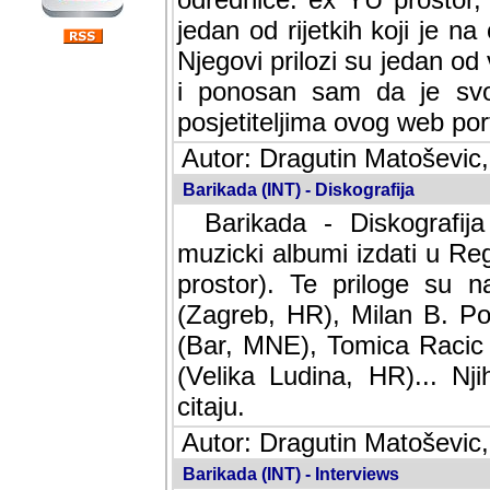
jedan od rijetkih koji je n
Njegovi prilozi su jedan od
i ponosan sam da je svoj
posjetiteljima ovog web por
Autor: Dragutin Matoševic,
Barikada (INT) - Diskografija
Barikada - Diskografija
muzicki albumi izdati u Reg
prostor). Te priloge su n
(Zagreb, HR), Milan B. Po
(Bar, MNE), Tomica Racic 
(Velika Ludina, HR)... Nj
citaju.
Autor: Dragutin Matoševic,
Barikada (INT) - Interviews