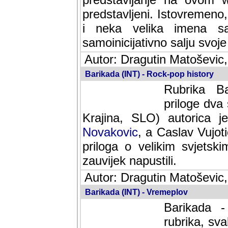
predstavljeni. Istovremen
i neka velika imena s
samoinicijativno salju svoje
Autor: Dragutin Matoševic,
Barikada (INT) - Rock-pop history
Rubrika Bari
dva saradnik
SLO) autorica je velikog s
Caslav Vujotic (Podgorica
velikim svjetskim umjetni
napustili.
Autor: Dragutin Matoševic,
Barikada (INT) - Vremeplov
Barikada -
rubrika, sva