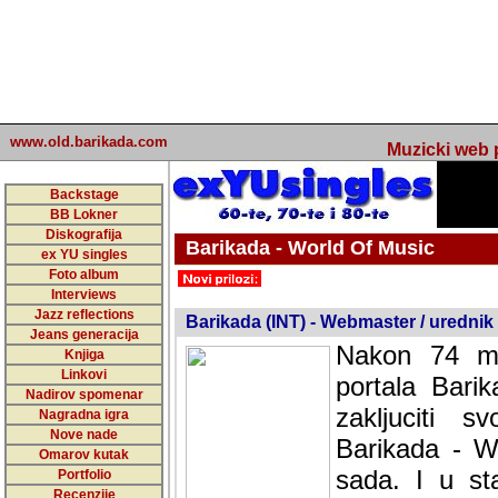
www.old.barikada.com
Muzicki web p
Backstage
BB Lokner
Diskografija
Barikada - World Of Music
ex YU singles
Foto album
undefined
Interviews
Jazz reflections
Barikada (INT) - Webmaster / urednik
Jeans generacija
Nakon 74 mj
Knjiga
Linkovi
portala Bari
Nadirov spomenar
zakljuciti 
Nagradna igra
Nove nade
Barikada - W
Omarov kutak
sada. I u sta
Portfolio
Recenzije