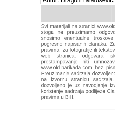
Autor: Dragutin Matoševic,
Svi materijali na stranici www.ol
stoga ne preuzimamo odgovor
snosimo enentualne troskove (
pogresno napisanih clanaka. Za 
pravima, za fotografije ili teksto
web stranica, odgovara isk
prestampavanje niti umnozav
www.old.barikada.com bez pism
Preuzimanje sadrzaja dozvoljeno
na izvornu stranicu sadrzaja
dozvoljeno je uz navodjenje iz
koristenje sadrzaja podlijeze C
pravima u BiH.