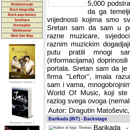
5,000 podstra
Reklamiranje
Rock biografije
da ga temelji
Rock-pop history
vrijednosti kojima smo sv
Svaštara
Vremeplov
Sretan sam da sam u protek
Webmaster
muzicare, svjedociti njih
Web Site Map
muzickim dogadjajima... Sr
mnogi saradnici koji su
doprinosili vrijednosti i v
sam da je i moj web hostin
imala razumijevanja za 
Reklamno mjesto 1
mnogobrojnim posjetitelj
Music, koji ste ga posjeciv
ovoga (nemalog) rada. Hva
Autor: Dragutin Matoševic,
Barikada (INT) - Backstage
Reklamno mjesto 2
Barikada -