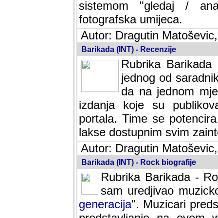
sistemom "gledaj / anal
fotografska umijeca.
Autor: Dragutin Matoševic,
Barikada (INT) - Recenzije
Rubrika Barikada -
jednog od saradnika
da na jednom mjes
izdanja koje su publik
portala. Time se potencira 
lakse dostupnim svim zain
Autor: Dragutin Matoševic,
Barikada (INT) - Rock biografije
Rubrika Barikada - Roc
sam uredjivao muzicko-
generacija
". Muzicari predst
predstavljanje na ovom w