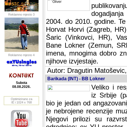
publikovan
dogadjanja
Reklamno mjesto 3
2004. do 2010. godine. Te i
Horvat Horvi (Zagreb, HR)
Šaric (Vinkovci, HR), Vas
Bane Lokner (Zemun, SRB)
imena, mnogima dobro zna
Reklamno mjesto 4
njihove izvjestaje.
Autor: Dragutin Matoševic,
Barikada (INT) - BB Lokner
Subota
Veliko i res
08.08.2026.
Srbije (pa i
Optimizirano za
jedan od angazovanijih s
IE i 1024 x 768
nebrojene recenzije muzic
Njegovi prilozi su razvr
odrednice: ex YU prostor,