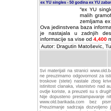
ex YU singles - 50 godina ex YU zab
"ex YU singl
malih gramof
zemljama ex 
Ova jedinstvena baza informa
je nastajala u zadnjih des
informacije sa vise od
4,400
m
Autor: Dragutin Matoševic, Tu
Svi materijali na stranici www.old.b
preuzimamo odgovornost za istini
troskove (stete) nastale zbog kriv
istinitost clanaka, vlasnistvo nad au
ovdje koriste, a preuzeti su s drugi
Nije dopusteno prestampavanje nit
www.old.barikada.com bez pism
Preuzimanje sadrzaja dozvoljeno 