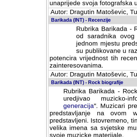
svoja fotografska umijeca.
Autor: Dragutin Matoševic, Tu
Barikada (INT) - Recenzije
Rubrika Barikada - R
od saradnika ovog 
jednom mjestu predst
su publikovane u ra
potencira vrijednost tih rece
zainteresovanima.
Autor: Dragutin Matoševic, Tu
Barikada (INT) - Rock biografije
Rubrika Barikada - Rock
uredjivao muzicko-informa
Muzicari predstavljeni u to
na ovom web portalu cime
Istovremeno, tim nacinom ra
sa svjetske muzicke scene da
materijale.