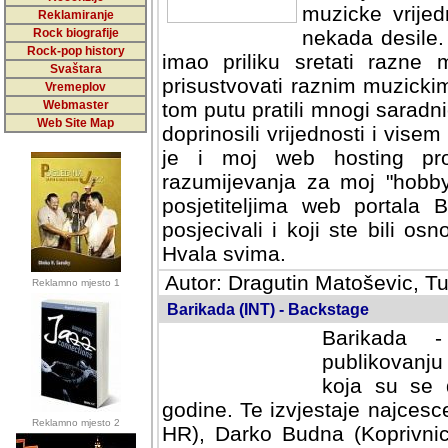
muzicke vrijed
Reklamiranje
Rock biografije
nekada desile
Rock-pop history
imao priliku sretati razne 
Svaštara
prisustvovati raznim muzick
Vremeplov
Webmaster
tom putu pratili mnogi saradni
Web Site Map
doprinosili vrijednosti i vise
je i moj web hosting prov
razumijevanja za moj "hobb
posjetiteljima web portala 
posjecivali i koji ste bili o
Hvala svima.
Autor: Dragutin Matoševic, Tu
Reklamno mjesto 1
Barikada (INT) - Backstage
Barikada -
publikovanju
koja su se 
godine. Te izvjestaje najcesce
Reklamno mjesto 2
HR), Darko Budna (Koprivnic