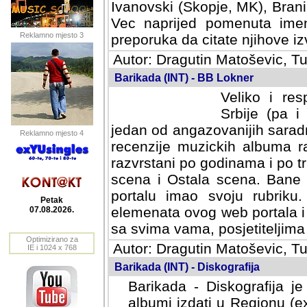
Ivanovski (Skopje, MK), Bran
Vec naprijed pomenuta ime
Reklamno mjesto 3
preporuka da citate njihove izv
Autor: Dragutin Matoševic, Tu
Barikada (INT) - BB Lokner
Veliko i res
Srbije (pa i
jedan od angazovanijih sarad
Reklamno mjesto 4
recenzije muzickih albuma ra
razvrstani po godinama i po t
scena i Ostala scena. Bane 
portalu imao svoju rubriku.
Petak
elemenata ovog web portala i 
07.08.2026.
sa svima vama, posjetiteljima
Optimizirano za
Autor: Dragutin Matoševic, Tu
IE i 1024 x 768
Barikada (INT) - Diskografija
Barikada - Diskografija je
albumi izdati u Regionu (ex 