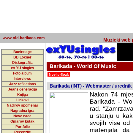
www.old.barikada.com
Muzicki web p
Backstage
BB Lokner
Diskografija
Barikada - World Of Music
ex YU singles
Foto album
undefined
Interviews
Jazz reflections
Barikada (INT) - Webmaster / urednik
Jeans generacija
Nakon 74 mjes
Knjiga
Linkovi
Barikada - Wor
Nadirov spomenar
rad. "Zamrzava
Nagradna igra
u stanju u kak
Nove nade
Omarov kutak
svojih vise od
Portfolio
materijala da 
Recenzije