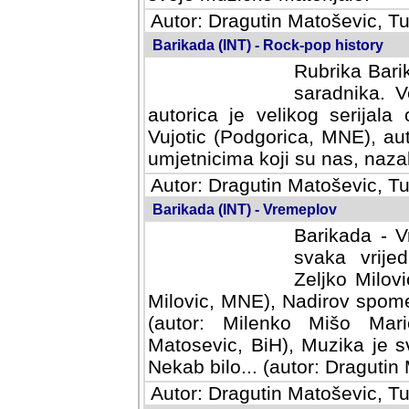
Autor: Dragutin Matoševic, Tu
Barikada (INT) - Rock-pop history
Rubrika Barik
saradnika. V
autorica je velikog serijal
Vujotic (Podgorica, MNE), aut
umjetnicima koji su nas, nazalo
Autor: Dragutin Matoševic, Tu
Barikada (INT) - Vremeplov
Barikada - V
svaka vrijedna
Milovic, MNE)
MNE), Nadirov spomenar (auto
Milenko Mišo Maric, UK), Muz
Muzika je svirala (autor: D
(autor: Dragutin Matosevic, BiH
Autor: Dragutin Matoševic, Tu