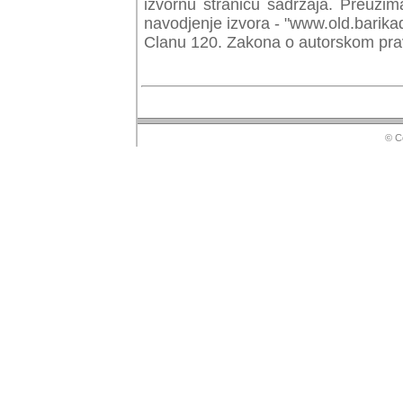
izvornu stranicu sadrzaja. Preuzim
navodjenje izvora - "www.old.barika
Clanu 120. Zakona o autorskom prav
© Copyr