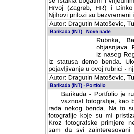
se istakla bogatim i vrijedni
Hrvoj (Zagreb, HR) i Dinko
Njihovi prilozi su bezvremeni i
Autor: Dragutin Matoševic, Tu
Barikada (INT) - Nove nade
Rubrika, B
objasnjava. 
iz naseg Reg
iz statusa demo benda. Uko
pojavljivanje u ovoj rubrici - nj
Autor: Dragutin Matoševic, Tu
Barikada (INT) - Portfolio
Barikada - Portfolio je 
vaznost fotografije, kao
rada nekog benda. Na to su 
fotografije koje su mi pristiz
fotografske primjere nekolik
svi zainteresovani sistemom "