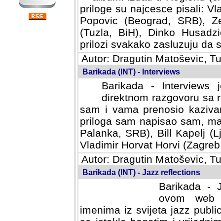
priloge su najcesce pisali: Vl
Popovic (Beograd, SRB), Ze
(Tuzla, BiH), Dinko Husadzi
prilozi svakako zasluzuju da se
Autor: Dragutin Matoševic, Tu
Barikada (INT) - Interviews
Barikada - Interviews 
direktnom razgovoru sa r
sam i vama prenosio kazivan
priloga sam napisao sam, mad
Palanka, SRB), Bill Kapelj (L
Vladimir Horvat Horvi (Zagreb,
Autor: Dragutin Matoševic, Tu
Barikada (INT) - Jazz reflections
Barikada - J
ovom web po
imenima iz svijeta jazz publi