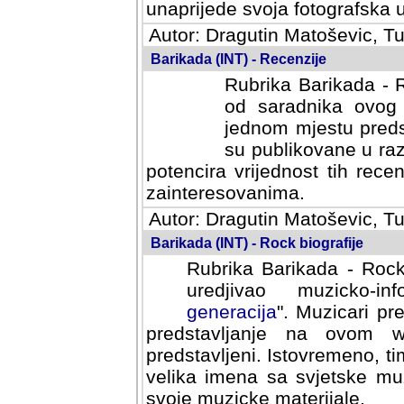
svoja fotografska umijeca.
Autor: Dragutin Matoševic, Tu
Barikada (INT) - Recenzije
Rubrika Barikada - R
od saradnika ovog 
jednom mjestu predst
su publikovane u ra
potencira vrijednost tih rece
zainteresovanima.
Autor: Dragutin Matoševic, Tu
Barikada (INT) - Rock biografije
Rubrika Barikada - Rock
uredjivao muzicko-informa
Muzicari predstavljeni u to
na ovom web portalu cime
Istovremeno, tim nacinom ra
sa svjetske muzicke scene da
materijale.