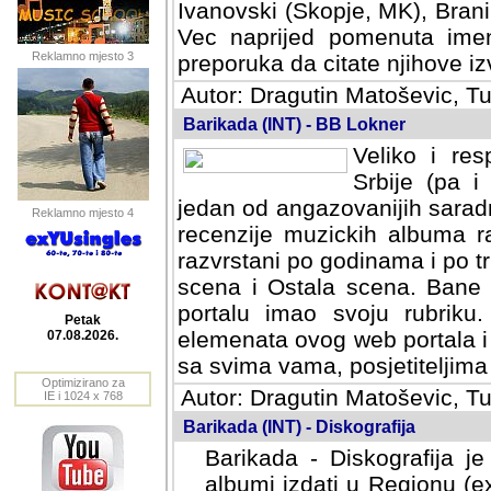
Ivanovski (Skopje, MK), Bran
Vec naprijed pomenuta ime
Reklamno mjesto 3
preporuka da citate njihove izv
Autor: Dragutin Matoševic, Tu
Barikada (INT) - BB Lokner
Veliko i res
Srbije (pa i
jedan od angazovanijih sarad
Reklamno mjesto 4
recenzije muzickih albuma ra
razvrstani po godinama i po t
scena i Ostala scena. Bane 
portalu imao svoju rubriku.
Petak
elemenata ovog web portala i 
07.08.2026.
sa svima vama, posjetiteljima
Optimizirano za
Autor: Dragutin Matoševic, Tu
IE i 1024 x 768
Barikada (INT) - Diskografija
Barikada - Diskografija je
albumi izdati u Regionu (ex 