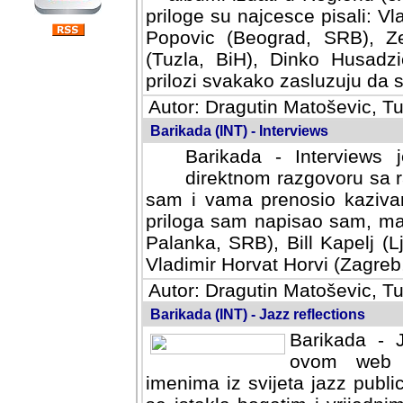
priloge su najcesce pisali: Vl
Popovic (Beograd, SRB), Ze
(Tuzla, BiH), Dinko Husadzi
prilozi svakako zasluzuju da se
Autor: Dragutin Matoševic, Tu
Barikada (INT) - Interviews
Barikada - Interviews 
direktnom razgovoru sa r
sam i vama prenosio kazivan
priloga sam napisao sam, mad
Palanka, SRB), Bill Kapelj (L
Vladimir Horvat Horvi (Zagreb,
Autor: Dragutin Matoševic, Tu
Barikada (INT) - Jazz reflections
Barikada - J
ovom web po
imenima iz svijeta jazz publi