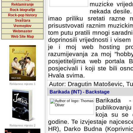
muzicke vrijed
Reklamiranje
Rock biografije
nekada desile
Rock-pop history
imao priliku sretati razne 
Svaštara
prisustvovati raznim muzick
Vremeplov
Webmaster
tom putu pratili mnogi saradni
Web Site Map
doprinosili vrijednosti i vise
je i moj web hosting prov
razumijevanja za moj "hobb
posjetiteljima web portala 
posjecivali i koji ste bili o
Hvala svima.
Autor: Dragutin Matoševic, Tu
Reklamno mjesto 1
Barikada (INT) - Backstage
Barikada -
publikovanju
koja su se 
godine. Te izvjestaje najcesce
Reklamno mjesto 2
HR), Darko Budna (Koprivnic