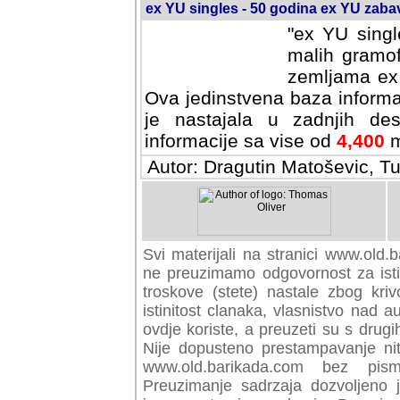
ex YU singles - 50 godina ex YU zab
"ex YU singl
malih gramof
zemljama ex 
Ova jedinstvena baza informa
je nastajala u zadnjih des
informacije sa vise od
4,400
m
Autor: Dragutin Matoševic, Tu
Svi materijali na stranici www.old.b
preuzimamo odgovornost za istini
troskove (stete) nastale zbog kriv
istinitost clanaka, vlasnistvo nad au
ovdje koriste, a preuzeti su s drugi
Nije dopusteno prestampavanje nit
www.old.barikada.com bez pism
Preuzimanje sadrzaja dozvoljeno 