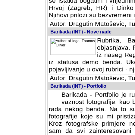
se istakla bogatim i vrijedni
Hrvoj (Zagreb, HR) i Dinko
Njihovi prilozi su bezvremeni i
Autor: Dragutin Matoševic, Tu
Barikada (INT) - Nove nade
Rubrika, B
objasnjava. 
iz naseg Reg
iz statusa demo benda. Uko
pojavljivanje u ovoj rubrici - nj
Autor: Dragutin Matoševic, Tu
Barikada (INT) - Portfolio
Barikada - Portfolio je 
vaznost fotografije, kao
rada nekog benda. Na to su 
fotografije koje su mi pristiz
fotografske primjere nekolik
svi zainteresovani sistemom "