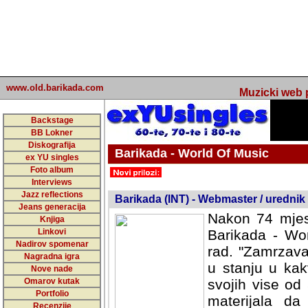
www.old.barikada.com
Muzicki web p
Backstage
BB Lokner
Diskografija
Barikada - World Of Music
ex YU singles
Foto album
undefined
Interviews
Jazz reflections
Barikada (INT) - Webmaster / urednik
Jeans generacija
Nakon 74 mjes
Knjiga
Linkovi
Barikada - Wor
Nadirov spomenar
rad. "Zamrzava
Nagradna igra
u stanju u kak
Nove nade
Omarov kutak
svojih vise od
Portfolio
materijala da 
Recenzije