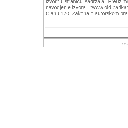
izvornu stranicu sadrzaja. Preuzim
navodjenje izvora - "www.old.barika
Clanu 120. Zakona o autorskom prav
© Copyr