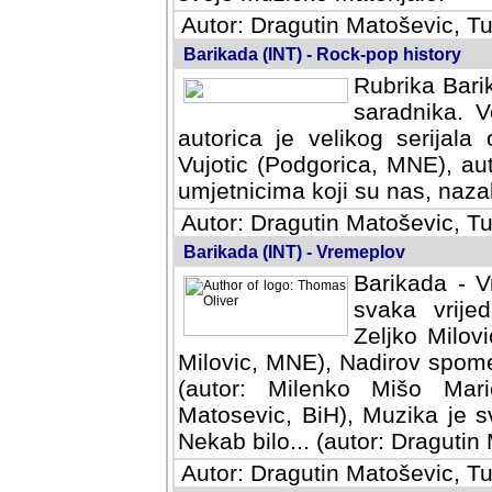
Autor: Dragutin Matoševic, Tu
Barikada (INT) - Rock-pop history
Rubrika Barik
saradnika. V
autorica je velikog serijal
Vujotic (Podgorica, MNE), aut
umjetnicima koji su nas, nazalo
Autor: Dragutin Matoševic, Tu
Barikada (INT) - Vremeplov
Barikada - V
svaka vrijedna
Milovic, MNE)
MNE), Nadirov spomenar (auto
Milenko Mišo Maric, UK), Muz
Muzika je svirala (autor: D
(autor: Dragutin Matosevic, BiH
Autor: Dragutin Matoševic, Tu