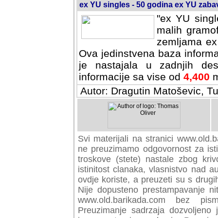
ex YU singles - 50 godina ex YU zab
"ex YU singl
malih gramof
zemljama ex 
Ova jedinstvena baza informa
je nastajala u zadnjih des
informacije sa vise od
4,400
m
Autor: Dragutin Matoševic, Tu
Svi materijali na stranici www.old.b
preuzimamo odgovornost za istini
troskove (stete) nastale zbog kriv
istinitost clanaka, vlasnistvo nad au
ovdje koriste, a preuzeti su s drugi
Nije dopusteno prestampavanje nit
www.old.barikada.com bez pism
Preuzimanje sadrzaja dozvoljeno 