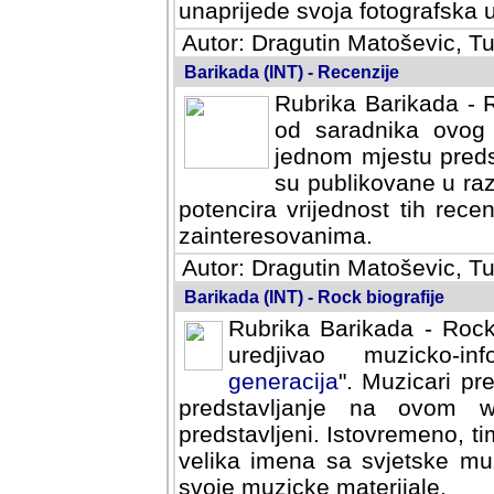
svoja fotografska umijeca.
Autor: Dragutin Matoševic, Tu
Barikada (INT) - Recenzije
Rubrika Barikada - R
od saradnika ovog 
jednom mjestu predst
su publikovane u ra
potencira vrijednost tih rece
zainteresovanima.
Autor: Dragutin Matoševic, Tu
Barikada (INT) - Rock biografije
Rubrika Barikada - Rock
uredjivao muzicko-informa
Muzicari predstavljeni u to
na ovom web portalu cime
Istovremeno, tim nacinom ra
sa svjetske muzicke scene da
materijale.