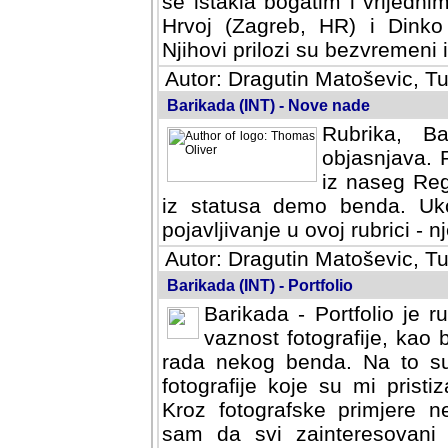
se istakla bogatim i vrijedni
Hrvoj (Zagreb, HR) i Dinko
Njihovi prilozi su bezvremeni i
Autor: Dragutin Matoševic, Tu
Barikada (INT) - Nove nade
Rubrika, B
objasnjava. 
iz naseg Reg
iz statusa demo benda. Uko
pojavljivanje u ovoj rubrici - nj
Autor: Dragutin Matoševic, Tu
Barikada (INT) - Portfolio
Barikada - Portfolio je 
vaznost fotografije, kao
rada nekog benda. Na to su 
fotografije koje su mi pristiz
fotografske primjere nekolik
svi zainteresovani sistemom "