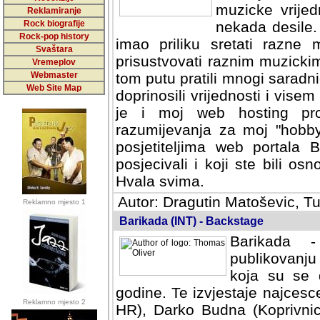
muzicke vrijed
Reklamiranje
Rock biografije
nekada desile
Rock-pop history
imao priliku sretati razne 
Svaštara
prisustvovati raznim muzick
Vremeplov
Webmaster
tom putu pratili mnogi saradni
Web Site Map
doprinosili vrijednosti i vise
je i moj web hosting prov
razumijevanja za moj "hobb
posjetiteljima web portala 
posjecivali i koji ste bili o
Hvala svima.
Autor: Dragutin Matoševic, Tu
Reklamno mjesto 1
Barikada (INT) - Backstage
Barikada -
publikovanju
koja su se 
godine. Te izvjestaje najcesce
Reklamno mjesto 2
HR), Darko Budna (Koprivnic