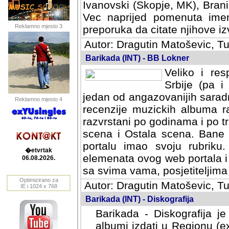
Ivanovski (Skopje, MK), Bran
Vec naprijed pomenuta ime
Reklamno mjesto 3
preporuka da citate njihove izv
Autor: Dragutin Matoševic, Tu
Barikada (INT) - BB Lokner
Veliko i res
Srbije (pa i
jedan od angazovanijih sarad
Reklamno mjesto 4
recenzije muzickih albuma ra
razvrstani po godinama i po t
scena i Ostala scena. Bane 
portalu imao svoju rubriku.
�etvrtak
elemenata ovog web portala i 
06.08.2026.
sa svima vama, posjetiteljima
Optimizirano za
Autor: Dragutin Matoševic, Tu
IE i 1024 x 768
Barikada (INT) - Diskografija
Barikada - Diskografija je
albumi izdati u Regionu (ex 