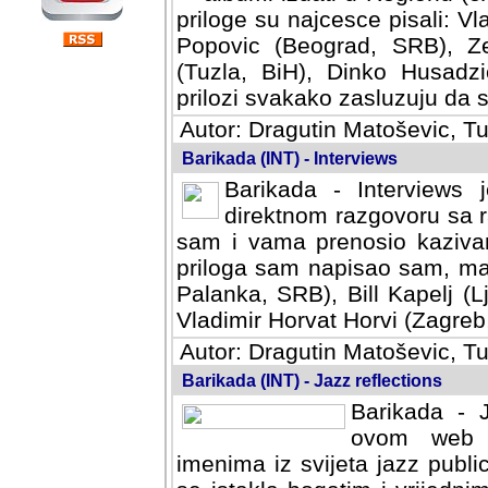
priloge su najcesce pisali: Vl
Popovic (Beograd, SRB), Ze
(Tuzla, BiH), Dinko Husadzi
prilozi svakako zasluzuju da se
Autor: Dragutin Matoševic, Tu
Barikada (INT) - Interviews
Barikada - Interviews 
direktnom razgovoru sa r
sam i vama prenosio kazivan
priloga sam napisao sam, mad
Palanka, SRB), Bill Kapelj (L
Vladimir Horvat Horvi (Zagreb,
Autor: Dragutin Matoševic, Tu
Barikada (INT) - Jazz reflections
Barikada - J
ovom web po
imenima iz svijeta jazz publi