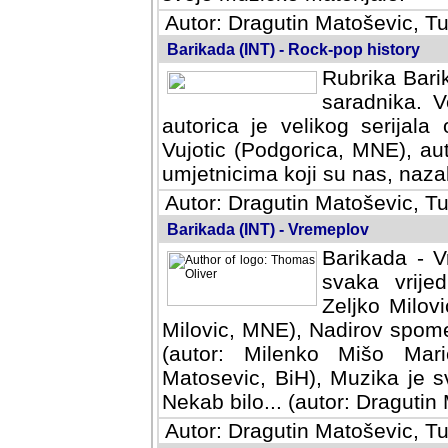
Autor: Dragutin Matoševic, Tu
Barikada (INT) - Rock-pop history
Rubrika Barik
saradnika. V
autorica je velikog serijal
Vujotic (Podgorica, MNE), aut
umjetnicima koji su nas, nazalo
Autor: Dragutin Matoševic, Tu
Barikada (INT) - Vremeplov
Barikada - V
svaka vrijedna
Milovic, MNE)
MNE), Nadirov spomenar (auto
Milenko Mišo Maric, UK), Muz
Muzika je svirala (autor: D
(autor: Dragutin Matosevic, BiH
Autor: Dragutin Matoševic, Tu