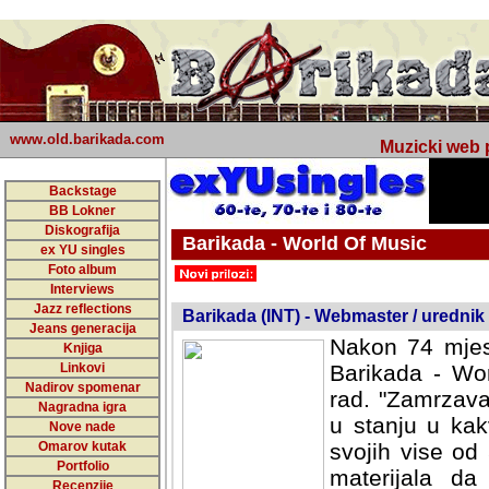
www.old.barikada.com
Muzicki web p
Backstage
BB Lokner
Diskografija
Barikada - World Of Music
ex YU singles
Foto album
undefined
Interviews
Jazz reflections
Barikada (INT) - Webmaster / urednik
Jeans generacija
Nakon 74 mjes
Knjiga
Linkovi
Barikada - Wor
Nadirov spomenar
rad. "Zamrzava
Nagradna igra
u stanju u kak
Nove nade
Omarov kutak
svojih vise od
Portfolio
materijala da 
Recenzije