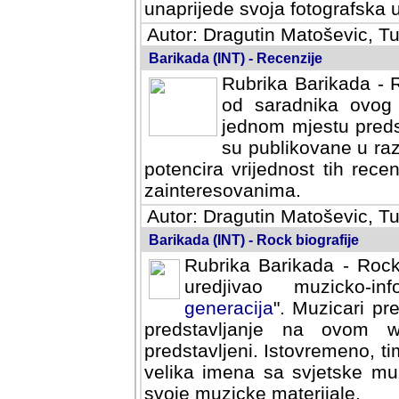
svoja fotografska umijeca.
Autor: Dragutin Matoševic, Tu
Barikada (INT) - Recenzije
Rubrika Barikada - R
od saradnika ovog 
jednom mjestu predst
su publikovane u ra
potencira vrijednost tih rece
zainteresovanima.
Autor: Dragutin Matoševic, Tu
Barikada (INT) - Rock biografije
Rubrika Barikada - Rock
uredjivao muzicko-informa
Muzicari predstavljeni u to
na ovom web portalu cime
Istovremeno, tim nacinom ra
sa svjetske muzicke scene da
materijale.