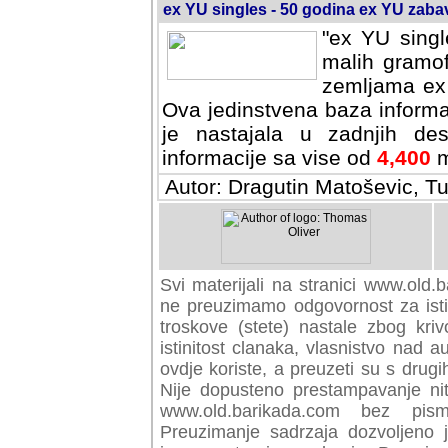
ex YU singles - 50 godina ex YU zab
"ex YU singl
malih gramof
zemljama ex 
Ova jedinstvena baza informa
je nastajala u zadnjih des
informacije sa vise od
4,400
m
Autor: Dragutin Matoševic, Tu
Svi materijali na stranici www.old.b
preuzimamo odgovornost za istini
troskove (stete) nastale zbog kriv
istinitost clanaka, vlasnistvo nad au
ovdje koriste, a preuzeti su s drugi
Nije dopusteno prestampavanje nit
www.old.barikada.com bez pism
Preuzimanje sadrzaja dozvoljeno 