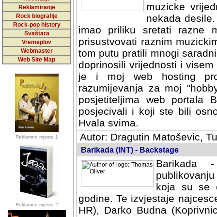
muzicke vrijed
Reklamiranje
Rock biografije
nekada desile
Rock-pop history
imao priliku sretati razne 
Svaštara
prisustvovati raznim muzick
Vremeplov
Webmaster
tom putu pratili mnogi saradni
Web Site Map
doprinosili vrijednosti i vise
je i moj web hosting prov
razumijevanja za moj "hobb
posjetiteljima web portala 
posjecivali i koji ste bili o
Hvala svima.
Autor: Dragutin Matoševic, Tu
Reklamno mjesto 1
Barikada (INT) - Backstage
Barikada -
publikovanju
koja su se 
godine. Te izvjestaje najcesce
Reklamno mjesto 2
HR), Darko Budna (Koprivnic