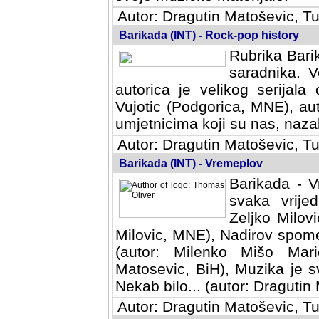
Autor: Dragutin Matoševic, Tu
Barikada (INT) - Rock-pop history
Rubrika Barik
saradnika. V
autorica je velikog serijal
Vujotic (Podgorica, MNE), aut
umjetnicima koji su nas, nazalo
Autor: Dragutin Matoševic, Tu
Barikada (INT) - Vremeplov
Barikada - V
svaka vrijedna
Milovic, MNE)
MNE), Nadirov spomenar (auto
Milenko Mišo Maric, UK), Muz
Muzika je svirala (autor: D
(autor: Dragutin Matosevic, BiH
Autor: Dragutin Matoševic, Tu