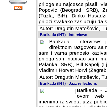
priloge su najcesce pisali: Vl
Popovic (Beograd, SRB), Ze
(Tuzla, BiH), Dinko Husadzi
prilozi svakako zasluzuju da se
Autor: Dragutin Matoševic, Tu
Barikada (INT) - Interviews
Barikada - Interviews 
direktnom razgovoru sa r
sam i vama prenosio kazivan
priloga sam napisao sam, mad
Palanka, SRB), Bill Kapelj (L
Vladimir Horvat Horvi (Zagreb,
Autor: Dragutin Matoševic, Tu
Barikada (INT) - Jazz reflections
Barikada - J
ovom web po
imenima iz svijeta jazz publi