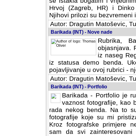
se istakla bogatim i vrijedni
Hrvoj (Zagreb, HR) i Dinko
Njihovi prilozi su bezvremeni i
Autor: Dragutin Matoševic, Tu
Barikada (INT) - Nove nade
Rubrika, B
objasnjava. 
iz naseg Reg
iz statusa demo benda. Uko
pojavljivanje u ovoj rubrici - nj
Autor: Dragutin Matoševic, Tu
Barikada (INT) - Portfolio
Barikada - Portfolio je 
vaznost fotografije, kao
rada nekog benda. Na to su 
fotografije koje su mi pristiz
fotografske primjere nekolik
svi zainteresovani sistemom "