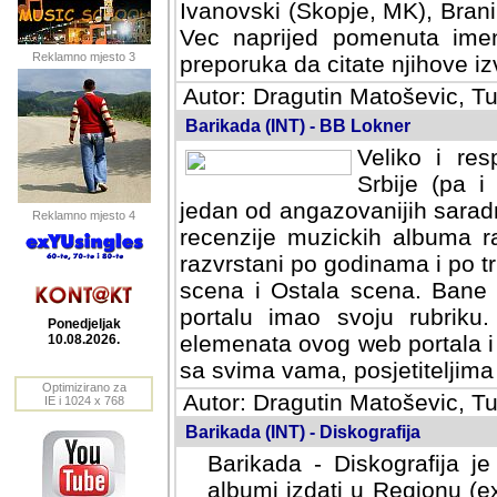
Ivanovski (Skopje, MK), Bran
Vec naprijed pomenuta ime
Reklamno mjesto 3
preporuka da citate njihove izv
Autor: Dragutin Matoševic, Tu
Barikada (INT) - BB Lokner
Veliko i res
Srbije (pa i
jedan od angazovanijih sarad
Reklamno mjesto 4
recenzije muzickih albuma ra
razvrstani po godinama i po t
scena i Ostala scena. Bane 
portalu imao svoju rubriku.
Ponedjeljak
elemenata ovog web portala i 
10.08.2026.
sa svima vama, posjetiteljima
Optimizirano za
Autor: Dragutin Matoševic, Tu
IE i 1024 x 768
Barikada (INT) - Diskografija
Barikada - Diskografija je
albumi izdati u Regionu (ex 