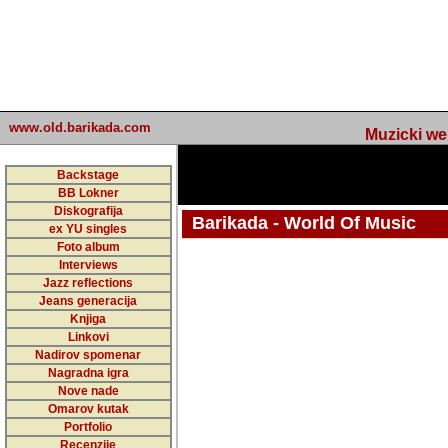
www.old.barikada.com
Muzicki web p
Backstage
BB Lokner
Diskografija
Barikada - World Of Music
ex YU singles
Foto album
undefined
Interviews
Jazz reflections
Barikada (INT) - Webmaster / urednik
Jeans generacija
Nakon 74 mj
Knjiga
Linkovi
portala Bari
Nadirov spomenar
zakljuciti 
Nagradna igra
Nove nade
Barikada - W
Omarov kutak
sada. I u sta
Portfolio
Recenzije