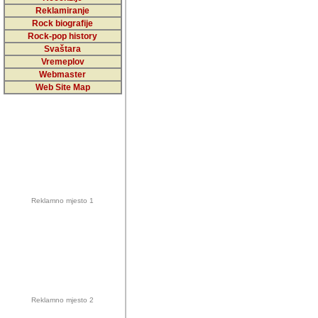
5,000 podstra
Reklamiranje
Rock biografije
da ga temelji
Rock-pop history
vrijednosti kojima smo sv
Svaštara
Vremeplov
Sretan sam da sam u protek
Webmaster
muzicare, svjedociti njih
Web Site Map
muzickim dogadjajima... Sr
mnogi saradnici koji su
doprinosili vrijednosti i v
sam da je i moj web hostin
imala razumijevanja za 
Reklamno mjesto 1
mnogobrojnim posjetitelj
Music, koji ste ga posjeciv
ovoga (nemalog) rada. Hva
Autor: Dragutin Matoševic,
Barikada (INT) - Backstage
Reklamno mjesto 2
Barikada -