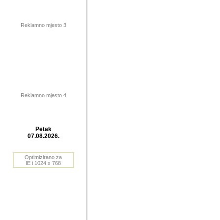
publikovan
dogadjanja
Reklamno mjesto 3
2004. do 2010. godine. Te i
Horvat Horvi (Zagreb, HR)
Šaric (Vinkovci, HR), Vas
Bane Lokner (Zemun, SRB)
imena, mnogima dobro zna
Reklamno mjesto 4
njihove izvjestaje.
Autor: Dragutin Matoševic,
Barikada (INT) - BB Lokner
Petak
Veliko i res
07.08.2026.
Srbije (pa i
Optimizirano za
jedan od angazovanijih s
IE i 1024 x 768
nebrojene recenzije muzic
Njegovi prilozi su razvr
odrednice: ex YU prostor,