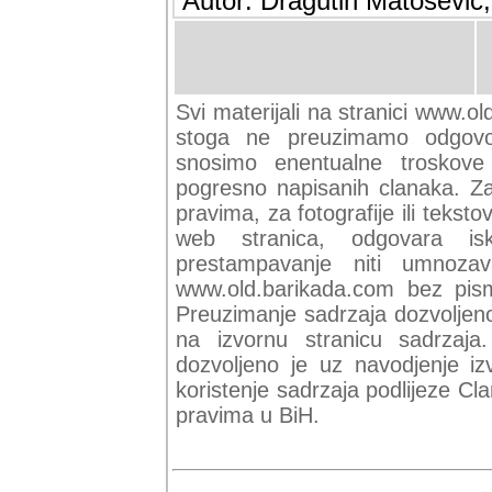
Autor: Dragutin Matoševic,
Svi materijali na stranici www.ol
stoga ne preuzimamo odgovor
snosimo enentualne troskove (
pogresno napisanih clanaka. Za 
pravima, za fotografije ili teksto
web stranica, odgovara isk
prestampavanje niti umnozav
www.old.barikada.com bez pism
Preuzimanje sadrzaja dozvoljeno
na izvornu stranicu sadrzaja
dozvoljeno je uz navodjenje iz
koristenje sadrzaja podlijeze C
pravima u BiH.