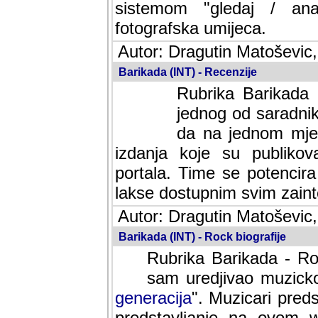
sistemom "gledaj / anal
fotografska umijeca.
Autor: Dragutin Matoševic,
Barikada (INT) - Recenzije
Rubrika Barikada -
jednog od saradnika
da na jednom mjes
izdanja koje su publik
portala. Time se potencira 
lakse dostupnim svim zain
Autor: Dragutin Matoševic,
Barikada (INT) - Rock biografije
Rubrika Barikada - Roc
sam uredjivao muzicko-
generacija
". Muzicari predst
predstavljanje na ovom w