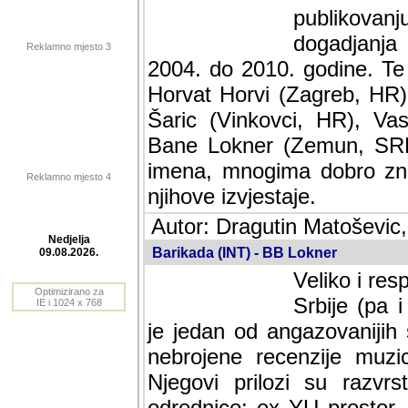
publikovan
dogadjanja
Reklamno mjesto 3
2004. do 2010. godine. Te i
Horvat Horvi (Zagreb, HR)
Šaric (Vinkovci, HR), Vas
Bane Lokner (Zemun, SRB)
imena, mnogima dobro zna
Reklamno mjesto 4
njihove izvjestaje.
Autor: Dragutin Matoševic,
Barikada (INT) - BB Lokner
Nedjelja
Veliko i res
09.08.2026.
Srbije (pa i
Optimizirano za
jedan od angazovanijih s
IE i 1024 x 768
nebrojene recenzije muzic
Njegovi prilozi su razvr
odrednice: ex YU prostor,