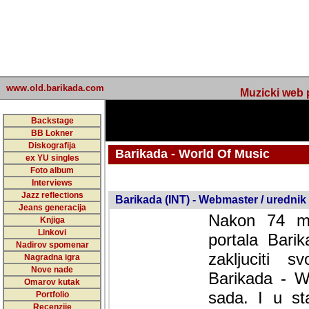
www.old.barikada.com
Muzicki web p
Backstage
BB Lokner
Diskografija
Barikada - World Of Music
ex YU singles
Foto album
undefined
Interviews
Jazz reflections
Barikada (INT) - Webmaster / urednik
Jeans generacija
Nakon 74 mj
Knjiga
Linkovi
portala Bari
Nadirov spomenar
zakljuciti 
Nagradna igra
Nove nade
Barikada - W
Omarov kutak
sada. I u sta
Portfolio
Recenzije