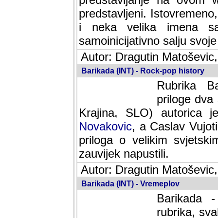
predstavljeni. Istovremen
i neka velika imena s
samoinicijativno salju svoje
Autor: Dragutin Matoševic,
Barikada (INT) - Rock-pop history
Rubrika Bari
dva saradnik
SLO) autorica je velikog s
Caslav Vujotic (Podgorica
velikim svjetskim umjetni
napustili.
Autor: Dragutin Matoševic,
Barikada (INT) - Vremeplov
Barikada -
rubrika, sva