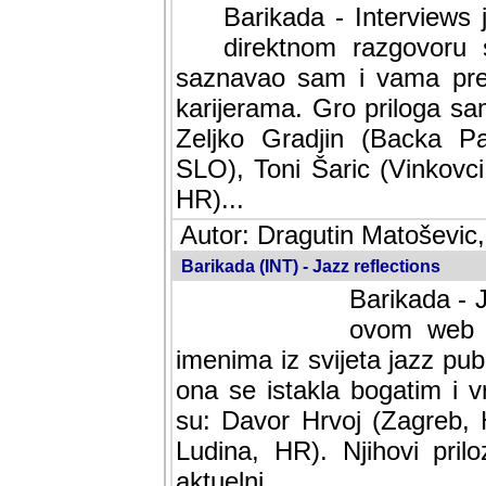
Barikada - Interviews 
direktnom razgovoru 
saznavao sam i vama pren
karijerama. Gro priloga sa
Zeljko Gradjin (Backa Pal
SLO), Toni Šaric (Vinkovci
HR)...
Autor: Dragutin Matoševic,
Barikada (INT) - Jazz reflections
Barikada - J
ovom web po
imenima iz svijeta jazz pub
ona se istakla bogatim i v
su: Davor Hrvoj (Zagreb, 
Ludina, HR). Njihovi pril
aktuelni.