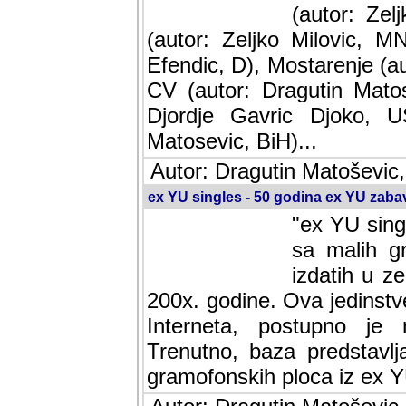
(autor: Ze
(autor: Zeljko Milovic, M
Efendic, D), Mostarenje (a
CV (autor: Dragutin Matos
Djordje Gavric Djoko, US
Matosevic, BiH)...
Autor: Dragutin Matoševic,
ex YU singles - 50 godina ex YU zab
"ex YU sing
sa malih g
izdatih u z
200x. godine. Ova jedinst
Interneta, postupno je nast
baza predstavlja informaci
ploca iz ex YU.