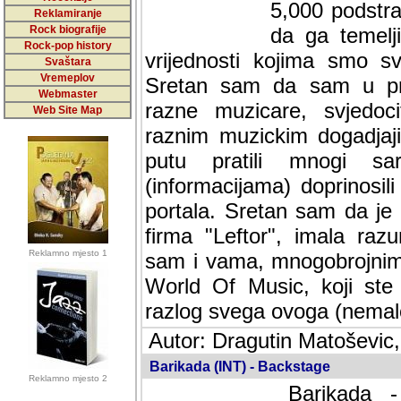
5,000 podstra
Reklamiranje
Rock biografije
da ga temelji
Rock-pop history
vrijednosti kojima smo sv
Svaštara
Vremeplov
Sretan sam da sam u protek
Webmaster
muzicare, svjedociti njih
Web Site Map
muzickim dogadjajima... Sr
mnogi saradnici koji su
doprinosili vrijednosti i v
sam da je i moj web hostin
imala razumijevanja za 
Reklamno mjesto 1
mnogobrojnim posjetitelj
Music, koji ste ga posjeciv
ovoga (nemalog) rada. Hva
Autor: Dragutin Matoševic,
Barikada (INT) - Backstage
Reklamno mjesto 2
Barikada -