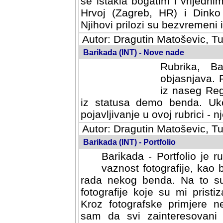
se istakla bogatim i vrijedni
Hrvoj (Zagreb, HR) i Dinko
Njihovi prilozi su bezvremeni i
Autor: Dragutin Matoševic, Tu
Barikada (INT) - Nove nade
Rubrika, B
objasnjava. 
iz naseg Reg
iz statusa demo benda. Uko
pojavljivanje u ovoj rubrici - nj
Autor: Dragutin Matoševic, Tu
Barikada (INT) - Portfolio
Barikada - Portfolio je 
vaznost fotografije, kao
rada nekog benda. Na to su 
fotografije koje su mi pristiz
fotografske primjere nekolik
svi zainteresovani sistemom "