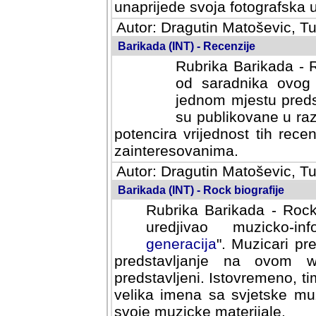
svoja fotografska umijeca.
Autor: Dragutin Matoševic, Tu
Barikada (INT) - Recenzije
Rubrika Barikada - R
od saradnika ovog 
jednom mjestu predst
su publikovane u ra
potencira vrijednost tih rece
zainteresovanima.
Autor: Dragutin Matoševic, Tu
Barikada (INT) - Rock biografije
Rubrika Barikada - Rock
uredjivao muzicko-informa
Muzicari predstavljeni u to
na ovom web portalu cime
Istovremeno, tim nacinom ra
sa svjetske muzicke scene da
materijale.