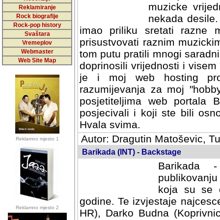
muzicke vrijed
Reklamiranje
Rock biografije
nekada desile
Rock-pop history
imao priliku sretati razne 
Svaštara
prisustvovati raznim muzick
Vremeplov
Webmaster
tom putu pratili mnogi saradni
Web Site Map
doprinosili vrijednosti i vise
je i moj web hosting prov
razumijevanja za moj "hobb
posjetiteljima web portala 
posjecivali i koji ste bili o
Hvala svima.
Autor: Dragutin Matoševic, Tu
Reklamno mjesto 1
Barikada (INT) - Backstage
Barikada -
publikovanju
koja su se 
godine. Te izvjestaje najcesce
Reklamno mjesto 2
HR), Darko Budna (Koprivnic