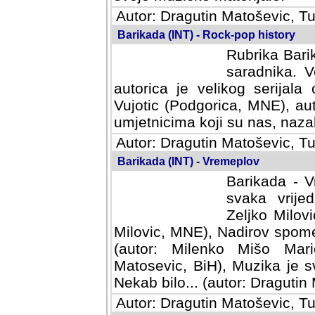
Autor: Dragutin Matoševic, Tu
Barikada (INT) - Rock-pop history
Rubrika Barik
saradnika. V
autorica je velikog serijal
Vujotic (Podgorica, MNE), aut
umjetnicima koji su nas, nazalo
Autor: Dragutin Matoševic, Tu
Barikada (INT) - Vremeplov
Barikada - V
svaka vrijedna
Milovic, MNE)
MNE), Nadirov spomenar (auto
Milenko Mišo Maric, UK), Muz
Muzika je svirala (autor: D
(autor: Dragutin Matosevic, BiH
Autor: Dragutin Matoševic, Tu