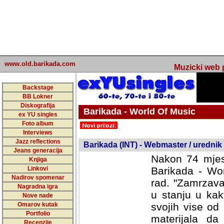
www.old.barikada.com
Muzicki web p
Backstage
BB Lokner
Diskografija
Barikada - World Of Music
ex YU singles
Foto album
undefined
Interviews
Jazz reflections
Barikada (INT) - Webmaster / urednik
Jeans generacija
Nakon 74 mjes
Knjiga
Linkovi
Barikada - Wor
Nadirov spomenar
rad. "Zamrzava
Nagradna igra
u stanju u kak
Nove nade
Omarov kutak
svojih vise od
Portfolio
materijala da 
Recenzije