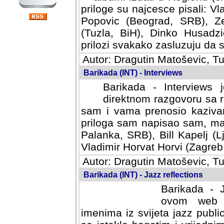
priloge su najcesce pisali: Vl
Popovic (Beograd, SRB), Ze
(Tuzla, BiH), Dinko Husadzi
prilozi svakako zasluzuju da se
Autor: Dragutin Matoševic, Tu
Barikada (INT) - Interviews
Barikada - Interviews 
direktnom razgovoru sa r
sam i vama prenosio kazivan
priloga sam napisao sam, mad
Palanka, SRB), Bill Kapelj (L
Vladimir Horvat Horvi (Zagreb,
Autor: Dragutin Matoševic, Tu
Barikada (INT) - Jazz reflections
Barikada - J
ovom web po
imenima iz svijeta jazz publi