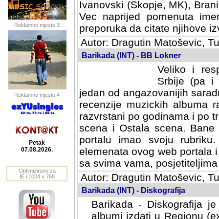
Ivanovski (Skopje, MK), Bran
Vec naprijed pomenuta ime
Reklamno mjesto 3
preporuka da citate njihove izv
Autor: Dragutin Matoševic, Tu
Barikada (INT) - BB Lokner
Veliko i res
Srbije (pa i
jedan od angazovanijih sarad
Reklamno mjesto 4
recenzije muzickih albuma ra
razvrstani po godinama i po t
scena i Ostala scena. Bane 
portalu imao svoju rubriku.
Petak
elemenata ovog web portala i 
07.08.2026.
sa svima vama, posjetiteljima
Optimizirano za
Autor: Dragutin Matoševic, Tu
IE i 1024 x 768
Barikada (INT) - Diskografija
Barikada - Diskografija je
albumi izdati u Regionu (ex 