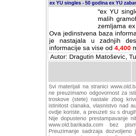
ex YU singles - 50 godina ex YU zab
"ex YU singl
malih gramof
zemljama ex 
Ova jedinstvena baza informa
je nastajala u zadnjih des
informacije sa vise od
4,400
m
Autor: Dragutin Matoševic, Tu
Svi materijali na stranici www.old.b
preuzimamo odgovornost za istini
troskove (stete) nastale zbog kriv
istinitost clanaka, vlasnistvo nad au
ovdje koriste, a preuzeti su s drugi
Nije dopusteno prestampavanje nit
www.old.barikada.com bez pism
Preuzimanje sadrzaja dozvoljeno 