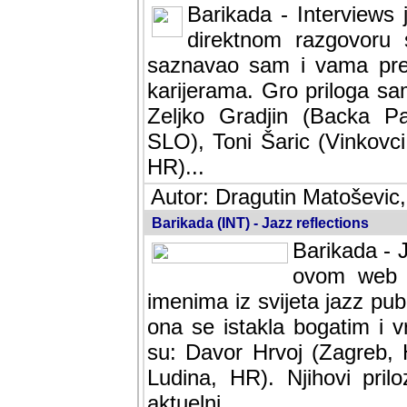
Barikada - Interviews 
direktnom razgovoru 
saznavao sam i vama pren
karijerama. Gro priloga sa
Zeljko Gradjin (Backa Pal
SLO), Toni Šaric (Vinkovci
HR)...
Autor: Dragutin Matoševic,
Barikada (INT) - Jazz reflections
Barikada - J
ovom web po
imenima iz svijeta jazz pub
ona se istakla bogatim i v
su: Davor Hrvoj (Zagreb, 
Ludina, HR). Njihovi pril
aktuelni.