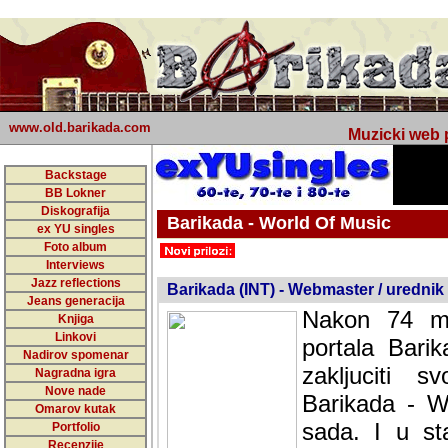
www.old.barikada.com
Muzicki web p
Backstage
BB Lokner
Diskografija
Barikada - World Of Music
ex YU singles
Foto album
undefined
Interviews
Jazz reflections
Barikada (INT) - Webmaster / urednik
Jeans generacija
Nakon 74 mj
Knjiga
Linkovi
portala Bari
Nadirov spomenar
zakljuciti 
Nagradna igra
Nove nade
Barikada - W
Omarov kutak
sada. I u sta
Portfolio
Recenzije