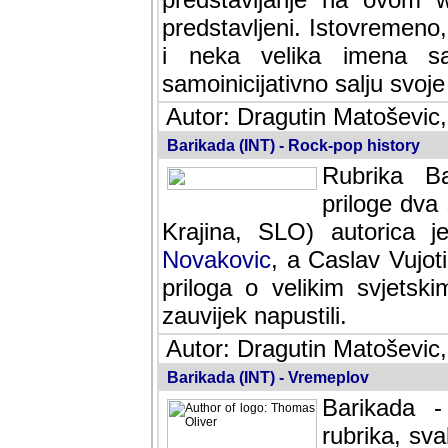
predstavljeni. Istovremen
i neka velika imena s
samoinicijativno salju svoje
Autor: Dragutin Matoševic,
Barikada (INT) - Rock-pop history
Rubrika Bari
dva saradnik
SLO) autorica je velikog s
Caslav Vujotic (Podgorica
velikim svjetskim umjetni
napustili.
Autor: Dragutin Matoševic,
Barikada (INT) - Vremeplov
Barikada -
rubrika, sva