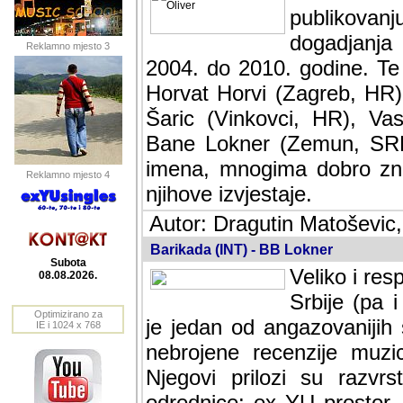
publikovan
dogadjanja
Reklamno mjesto 3
2004. do 2010. godine. Te i
Horvat Horvi (Zagreb, HR)
Šaric (Vinkovci, HR), Vas
Bane Lokner (Zemun, SRB)
imena, mnogima dobro zna
Reklamno mjesto 4
njihove izvjestaje.
Autor: Dragutin Matoševic,
Barikada (INT) - BB Lokner
Subota
Veliko i res
08.08.2026.
Srbije (pa i
Optimizirano za
jedan od angazovanijih s
IE i 1024 x 768
nebrojene recenzije muzic
Njegovi prilozi su razvr
odrednice: ex YU prostor,