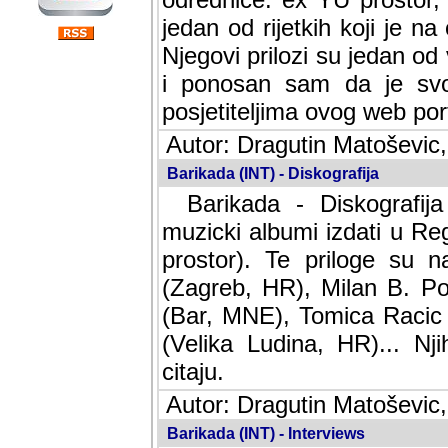
jedan od rijetkih koji je n
Njegovi prilozi su jedan od
i ponosan sam da je svoj
posjetiteljima ovog web por
Autor: Dragutin Matoševic,
Barikada (INT) - Diskografija
Barikada - Diskografija
muzicki albumi izdati u Reg
prostor). Te priloge su n
(Zagreb, HR), Milan B. Po
(Bar, MNE), Tomica Racic 
(Velika Ludina, HR)... Nj
citaju.
Autor: Dragutin Matoševic,
Barikada (INT) - Interviews