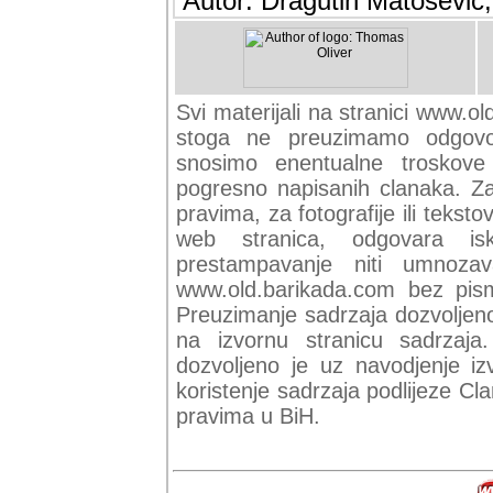
Autor: Dragutin Matoševic,
Svi materijali na stranici www.ol
stoga ne preuzimamo odgovor
snosimo enentualne troskove (
pogresno napisanih clanaka. Za 
pravima, za fotografije ili teksto
web stranica, odgovara isk
prestampavanje niti umnozav
www.old.barikada.com bez pism
Preuzimanje sadrzaja dozvoljeno
na izvornu stranicu sadrzaja
dozvoljeno je uz navodjenje iz
koristenje sadrzaja podlijeze C
pravima u BiH.