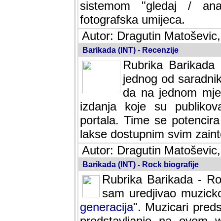
sistemom "gledaj / anal
fotografska umijeca.
Autor: Dragutin Matoševic,
Barikada (INT) - Recenzije
Rubrika Barikada -
jednog od saradnika
da na jednom mjes
izdanja koje su publik
portala. Time se potencira 
lakse dostupnim svim zain
Autor: Dragutin Matoševic,
Barikada (INT) - Rock biografije
Rubrika Barikada - Roc
sam uredjivao muzicko-
generacija
". Muzicari predst
predstavljanje na ovom w