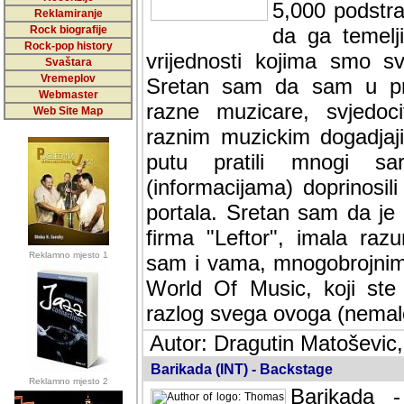
5,000 podstra
Reklamiranje
Rock biografije
da ga temelji
Rock-pop history
vrijednosti kojima smo sv
Svaštara
Vremeplov
Sretan sam da sam u protek
Webmaster
muzicare, svjedociti njih
Web Site Map
muzickim dogadjajima... Sr
mnogi saradnici koji su
doprinosili vrijednosti i v
sam da je i moj web hostin
imala razumijevanja za 
Reklamno mjesto 1
mnogobrojnim posjetitelj
Music, koji ste ga posjeciv
ovoga (nemalog) rada. Hva
Autor: Dragutin Matoševic,
Barikada (INT) - Backstage
Reklamno mjesto 2
Barikada -