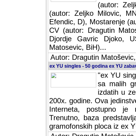
(autor: Ze
(autor: Zeljko Milovic, M
Efendic, D), Mostarenje (a
CV (autor: Dragutin Matos
Djordje Gavric Djoko, US
Matosevic, BiH)...
Autor: Dragutin Matoševic,
ex YU singles - 50 godina ex YU zab
"ex YU sing
sa malih g
izdatih u z
200x. godine. Ova jedinst
Interneta, postupno je nast
baza predstavlja informaci
ploca iz ex YU.