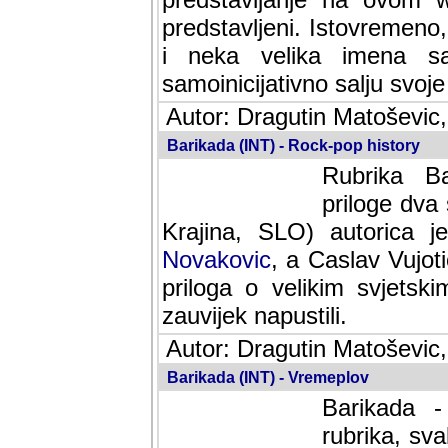
predstavljeni. Istovremen
i neka velika imena s
samoinicijativno salju svoje
Autor: Dragutin Matoševic,
Barikada (INT) - Rock-pop history
Rubrika Bari
dva saradnik
SLO) autorica je velikog s
Caslav Vujotic (Podgorica
velikim svjetskim umjetni
napustili.
Autor: Dragutin Matoševic,
Barikada (INT) - Vremeplov
Barikada -
rubrika, sva