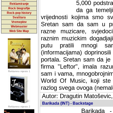
5,000 podstra
Reklamiranje
Rock biografije
da ga temelji
Rock-pop history
vrijednosti kojima smo sv
Svaštara
Vremeplov
Sretan sam da sam u protek
Webmaster
muzicare, svjedociti njih
Web Site Map
muzickim dogadjajima... Sr
mnogi saradnici koji su
doprinosili vrijednosti i v
sam da je i moj web hostin
imala razumijevanja za 
Reklamno mjesto 1
mnogobrojnim posjetitelj
Music, koji ste ga posjeciv
ovoga (nemalog) rada. Hva
Autor: Dragutin Matoševic,
Barikada (INT) - Backstage
Reklamno mjesto 2
Barikada -