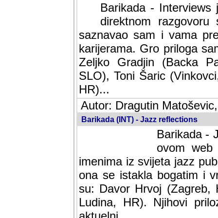
Barikada - Interviews 
direktnom razgovoru 
saznavao sam i vama pren
karijerama. Gro priloga sa
Zeljko Gradjin (Backa Pal
SLO), Toni Šaric (Vinkovci
HR)...
Autor: Dragutin Matoševic,
Barikada (INT) - Jazz reflections
Barikada - J
ovom web po
imenima iz svijeta jazz pub
ona se istakla bogatim i v
su: Davor Hrvoj (Zagreb, 
Ludina, HR). Njihovi pril
aktuelni.