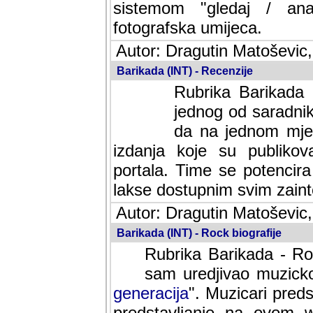
sistemom "gledaj / anal
fotografska umijeca.
Autor: Dragutin Matoševic,
Barikada (INT) - Recenzije
Rubrika Barikada -
jednog od saradnika
da na jednom mjes
izdanja koje su publik
portala. Time se potencira 
lakse dostupnim svim zain
Autor: Dragutin Matoševic,
Barikada (INT) - Rock biografije
Rubrika Barikada - Roc
sam uredjivao muzicko-
generacija
". Muzicari predst
predstavljanje na ovom w