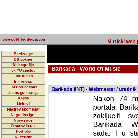
www.old.barikada.com
Muzicki web p
Backstage
BB Lokner
Diskografija
Barikada - World Of Music
ex YU singles
Foto album
undefined
Interviews
Jazz reflections
Barikada (INT) - Webmaster / urednik
Jeans generacija
Nakon 74 mj
Knjiga
Linkovi
portala Bari
Nadirov spomenar
zakljuciti 
Nagradna igra
Nove nade
Barikada - W
Omarov kutak
sada. I u sta
Portfolio
Recenzije