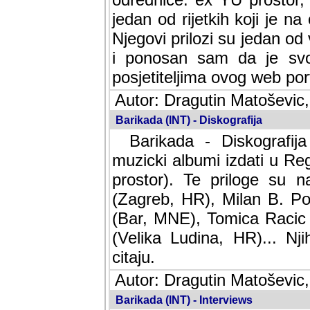
jedan od rijetkih koji je n
Njegovi prilozi su jedan od
i ponosan sam da je svoj
posjetiteljima ovog web por
Autor: Dragutin Matoševic,
Barikada (INT) - Diskografija
Barikada - Diskografija
muzicki albumi izdati u Reg
prostor). Te priloge su n
(Zagreb, HR), Milan B. Po
(Bar, MNE), Tomica Racic 
(Velika Ludina, HR)... Nj
citaju.
Autor: Dragutin Matoševic,
Barikada (INT) - Interviews