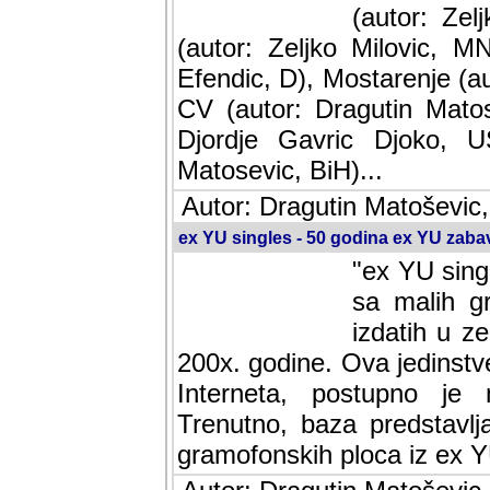
(autor: Ze
(autor: Zeljko Milovic, M
Efendic, D), Mostarenje (a
CV (autor: Dragutin Matos
Djordje Gavric Djoko, US
Matosevic, BiH)...
Autor: Dragutin Matoševic,
ex YU singles - 50 godina ex YU zab
"ex YU sing
sa malih g
izdatih u z
200x. godine. Ova jedinst
Interneta, postupno je nast
baza predstavlja informaci
ploca iz ex YU.