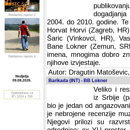
publikovan
dogadjanja
Reklamno mjesto 3
2004. do 2010. godine. Te i
Horvat Horvi (Zagreb, HR)
Šaric (Vinkovci, HR), Vas
Bane Lokner (Zemun, SRB)
imena, mnogima dobro zna
Reklamno mjesto 4
njihove izvjestaje.
Autor: Dragutin Matoševic,
Barikada (INT) - BB Lokner
Nedjelja
Veliko i res
09.08.2026.
Srbije (pa i
Optimizirano za
jedan od angazovanijih s
IE i 1024 x 768
nebrojene recenzije muzic
Njegovi prilozi su razvr
odrednice: ex YU prostor,