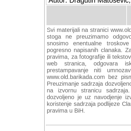
Autor: Dragutin Matoševic,
Svi materijali na stranici www.ol
stoga ne preuzimamo odgovor
snosimo enentualne troskove (
pogresno napisanih clanaka. Za 
pravima, za fotografije ili teksto
web stranica, odgovara isk
prestampavanje niti umnozav
www.old.barikada.com bez pism
Preuzimanje sadrzaja dozvoljeno
na izvornu stranicu sadrzaja
dozvoljeno je uz navodjenje iz
koristenje sadrzaja podlijeze C
pravima u BiH.