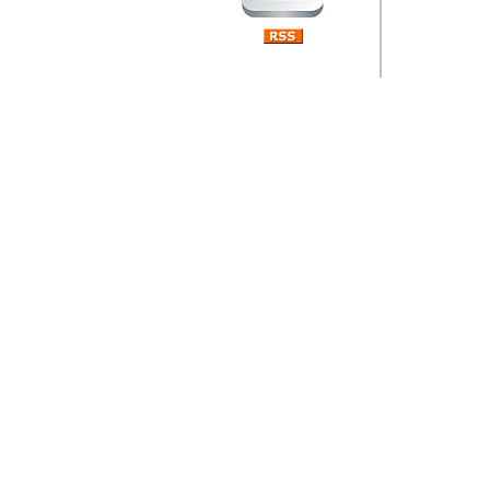
Barikada (INT) 
Rubri
je da
ovog 
zaint
Autor: Dragutin Matoše
Barikada (INT) 
Rubrika Bari
"
Jeans gener
bili komplet
muzicke scene
Autor: Dragutin Matoše
Barikada (INT)
zauvijek napustili.
Autor: Dragutin Matoše
Barikada (INT)