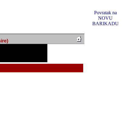
Povratak na
NOVU
BARIKADU
ire)
f Music, odlucio sam
u u kakvom je sada. I u
oljno materijala da ga
 ili su se nekada desile.
e, svjedociti njihovim
me na tom putu pratili
i i visem rejtingu ovog
Reklamno mjesto 5
irma "Leftor", imala
titeljima web portala
og svega ovoga (nemalog)