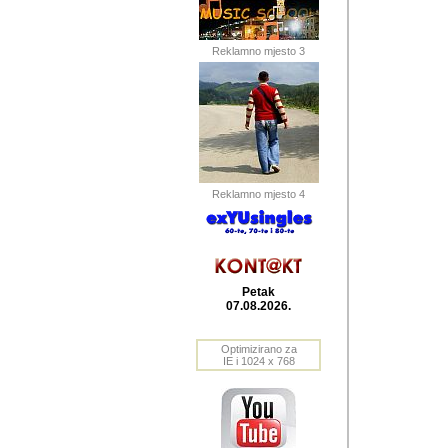
Barikada (INT) 
Barikada - In
saznavao sam
Reklamno mjesto 3
priloge dali 
Horvat Horvi 
Autor: Dragutin Matoše
Barikada (INT) 
(Velika Ludina, HR). N
Reklamno mjesto 4
Autor: Dragutin Matoše
Barikada (INT)
Petak
07.08.2026.
Autor: Dragutin Matoše
Barikada (INT) 
Optimizirano za
IE i 1024 x 768
Barikada - Po
predstavljanj
najcesce od s
zainteresovani sistemo
Autor: Dragutin Matoše