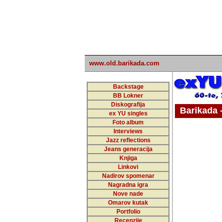
www.old.barikada.com
Backstage
BB Lokner
Diskografija
Barikada - W
ex YU singles
Foto album
undefi
Interviews
Jazz reflections
Barikada (INT)
Jeans generacija
Knjiga
Linkovi
Nadirov spomenar
Nagradna igra
Nove nade
Omarov kutak
Portfolio
Recenzije