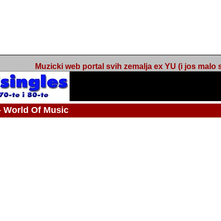
Muzicki web portal svih zemalja ex YU (i jos malo s
orld Of Music
ned
 - Webmaster / urednik
Nakon 74 mjeseca svakodnevnog updatea web portala Barikada - World O
zakljuciti svoj rad. "Zamrzavam" web portal Barikada - World Of Music u stanj
stanju "hibernacije", sa svojih vise od 5,000 podstranica, on vam daje dov
temeljito iscitavate, da istrazujete muzicke vrijednosti kojima smo svi svjedocili
Sretan sam da sam u proteklom periodu imao priliku sretati razne muzicar
uspjesima, prisustvovati raznim muzickim dogadjajima... Sretan sam da su 
mnogi saradnici koji su svojim prilozima (informacijama) doprinosili vrijednost
web portala. Sretan sam da je i moj web hosting provider, tuzlanska f
razumijevanja za moj "hobby". Zahvalan sam i vama, mnogobrojnim posje
Barikada - World Of Music, koji ste ga posjecivali i koji ste bili osnovni razl