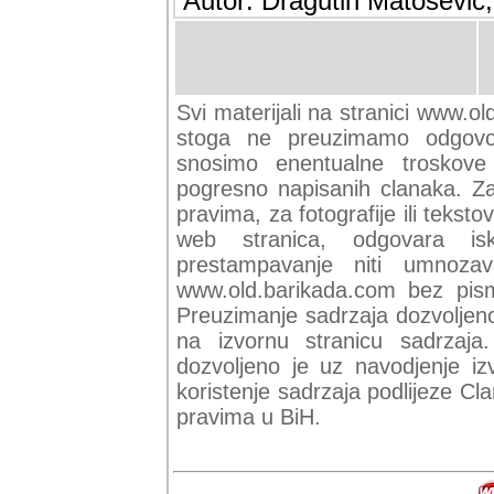
Autor: Dragutin Matoševic,
Svi materijali na stranici www.ol
stoga ne preuzimamo odgovor
snosimo enentualne troskove (
pogresno napisanih clanaka. Za 
pravima, za fotografije ili teksto
web stranica, odgovara isk
prestampavanje niti umnozav
www.old.barikada.com bez pism
Preuzimanje sadrzaja dozvoljeno
na izvornu stranicu sadrzaja
dozvoljeno je uz navodjenje iz
koristenje sadrzaja podlijeze C
pravima u BiH.