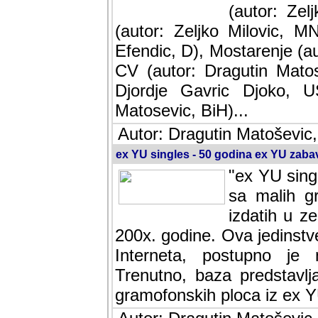
(autor: Ze
(autor: Zeljko Milovic, M
Efendic, D), Mostarenje (a
CV (autor: Dragutin Matos
Djordje Gavric Djoko, US
Matosevic, BiH)...
Autor: Dragutin Matoševic,
ex YU singles - 50 godina ex YU zab
"ex YU sing
sa malih g
izdatih u z
200x. godine. Ova jedinst
Interneta, postupno je nast
baza predstavlja informaci
ploca iz ex YU.