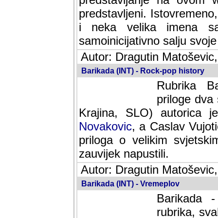
predstavljeni. Istovremen
i neka velika imena s
samoinicijativno salju svoje
Autor: Dragutin Matoševic,
Barikada (INT) - Rock-pop history
Rubrika Bari
dva saradnik
SLO) autorica je velikog s
Caslav Vujotic (Podgorica
velikim svjetskim umjetni
napustili.
Autor: Dragutin Matoševic,
Barikada (INT) - Vremeplov
Barikada -
rubrika, sva