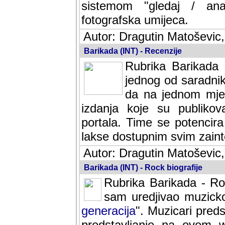
sistemom "gledaj / anal
fotografska umijeca.
Autor: Dragutin Matoševic,
Barikada (INT) - Recenzije
Rubrika Barikada -
jednog od saradnika
da na jednom mjes
izdanja koje su publik
portala. Time se potencira 
lakse dostupnim svim zain
Autor: Dragutin Matoševic,
Barikada (INT) - Rock biografije
Rubrika Barikada - Roc
sam uredjivao muzicko-
generacija
". Muzicari predst
predstavljanje na ovom w