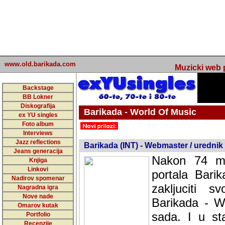
www.old.barikada.com
Muzicki web p
Backstage
BB Lokner
Diskografija
Barikada - World Of Music
ex YU singles
Foto album
undefined
Interviews
Jazz reflections
Barikada (INT) - Webmaster / urednik
Jeans generacija
Nakon 74 mj
Knjiga
Linkovi
portala Bari
Nadirov spomenar
zakljuciti 
Nagradna igra
Nove nade
Barikada - W
Omarov kutak
sada. I u sta
Portfolio
Recenzije