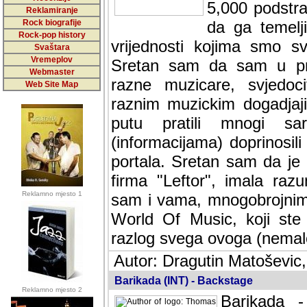
5,000 podstra
Reklamiranje
Rock biografije
da ga temelji
Rock-pop history
vrijednosti kojima smo sv
Svaštara
Vremeplov
Sretan sam da sam u protek
Webmaster
muzicare, svjedociti njih
Web Site Map
muzickim dogadjajima... Sr
mnogi saradnici koji su
doprinosili vrijednosti i v
sam da je i moj web hostin
imala razumijevanja za 
Reklamno mjesto 1
mnogobrojnim posjetitelj
Music, koji ste ga posjeciv
ovoga (nemalog) rada. Hva
Autor: Dragutin Matoševic,
Barikada (INT) - Backstage
Reklamno mjesto 2
Barikada -