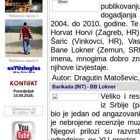
publikovan
dogadjanja
Reklamno mjesto 3
2004. do 2010. godine. Te i
Horvat Horvi (Zagreb, HR)
Šaric (Vinkovci, HR), Vas
Bane Lokner (Zemun, SRB)
imena, mnogima dobro zna
Reklamno mjesto 4
njihove izvjestaje.
Autor: Dragutin Matoševic,
Barikada (INT) - BB Lokner
Ponedjeljak
Veliko i res
10.08.2026.
Srbije (pa i
Optimizirano za
jedan od angazovanijih s
IE i 1024 x 768
nebrojene recenzije muzic
Njegovi prilozi su razvr
odrednice: ex YU prostor,