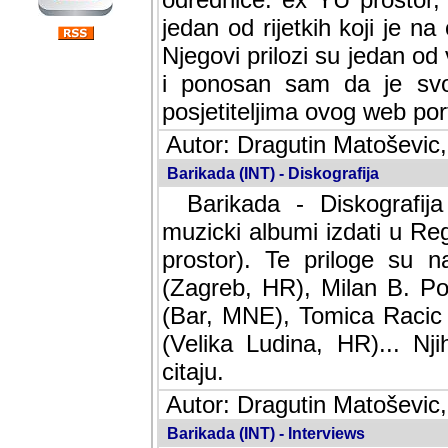
jedan od rijetkih koji je n
Njegovi prilozi su jedan od
i ponosan sam da je svoj
posjetiteljima ovog web por
Autor: Dragutin Matoševic,
Barikada (INT) - Diskografija
Barikada - Diskografija
muzicki albumi izdati u Reg
prostor). Te priloge su n
(Zagreb, HR), Milan B. Po
(Bar, MNE), Tomica Racic 
(Velika Ludina, HR)... Nj
citaju.
Autor: Dragutin Matoševic,
Barikada (INT) - Interviews