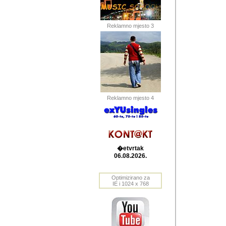
Barikada (INT) 
Barikada - In
saznavao sam
Reklamno mjesto 3
priloge dali 
Horvat Horvi 
Autor: Dragutin Matoše
Barikada (INT) 
(Velika Ludina, HR). N
Reklamno mjesto 4
Autor: Dragutin Matoše
Barikada (INT)
�etvrtak
06.08.2026.
Autor: Dragutin Matoše
Barikada (INT) 
Optimizirano za
IE i 1024 x 768
Barikada - Po
predstavljanj
najcesce od s
zainteresovani sistemo
Autor: Dragutin Matoše