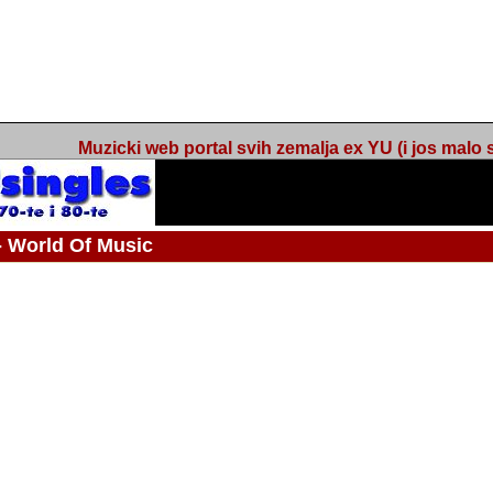
Muzicki web portal svih zemalja ex YU (i jos malo s
orld Of Music
ned
 - Webmaster / urednik
Nakon 74 mjeseca svakodnevnog updatea web portala Barikada - World O
zakljuciti svoj rad. "Zamrzavam" web portal Barikada - World Of Music u stanj
stanju "hibernacije", sa svojih vise od 5,000 podstranica, on vam daje dov
temeljito iscitavate, da istrazujete muzicke vrijednosti kojima smo svi svjedocili
Sretan sam da sam u proteklom periodu imao priliku sretati razne muzicar
uspjesima, prisustvovati raznim muzickim dogadjajima... Sretan sam da su 
mnogi saradnici koji su svojim prilozima (informacijama) doprinosili vrijednost
web portala. Sretan sam da je i moj web hosting provider, tuzlanska f
razumijevanja za moj "hobby". Zahvalan sam i vama, mnogobrojnim posje
Barikada - World Of Music, koji ste ga posjecivali i koji ste bili osnovni razl