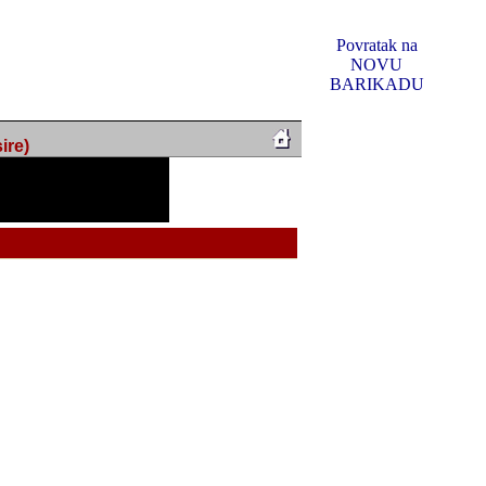
Povratak na
NOVU
BARIKADU
ire)
f Music, odlucio sam
u u kakvom je sada. I u
oljno materijala da ga
 ili su se nekada desile.
e, svjedociti njihovim
me na tom putu pratili
i i visem rejtingu ovog
Reklamno mjesto 5
irma "Leftor", imala
titeljima web portala
og svega ovoga (nemalog)