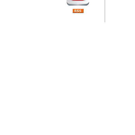
Barikada (INT) 
Rubri
je da
ovog 
zaint
Autor: Dragutin Matoše
Barikada (INT) 
Rubrika Bari
"
Jeans gener
bili komplet
muzicke scene
Autor: Dragutin Matoše
Barikada (INT)
zauvijek napustili.
Autor: Dragutin Matoše
Barikada (INT)