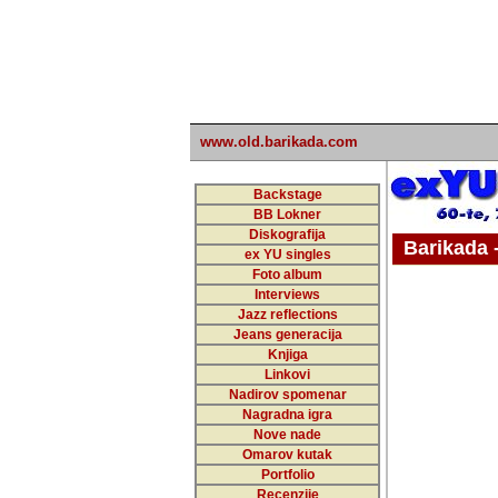
www.old.barikada.com
Backstage
BB Lokner
Diskografija
Barikada - W
ex YU singles
Foto album
undefi
Interviews
Jazz reflections
Barikada (INT)
Jeans generacija
Knjiga
Linkovi
Nadirov spomenar
Nagradna igra
Nove nade
Omarov kutak
Portfolio
Recenzije