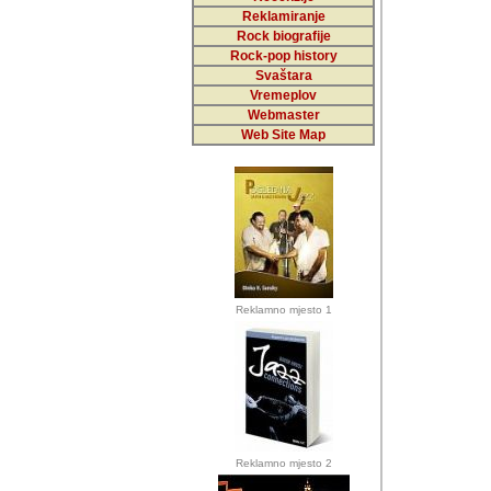
Reklamiranje
Rock biografije
Autor: Dragutin Matoše
Rock-pop history
Barikada (INT)
Svaštara
Vremeplov
Webmaster
Web Site Map
Autor: Dragutin Matoše
Barikada (INT)
odrednice: ex YU pros
Njegovi prilozi su je
Reklamno mjesto 1
posjetiteljima ovog we
Autor: Dragutin Matoše
Barikada (INT) 
Barikada - Diskog
prostor). Te pril
(Bar, MNE), Tomica Ra
citaju.
Reklamno mjesto 2
Autor: Dragutin Matoše