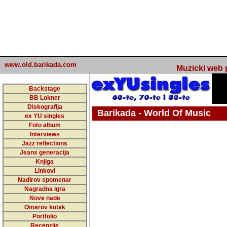
www.old.barikada.com
Muzicki web p
Backstage
BB Lokner
Diskografija
Barikada - World Of Music
ex YU singles
Foto album
undefined
Interviews
Jazz reflections
Barikada (INT) - Webmaster / urednik
Jeans generacija
Nakon 74 mj
Knjiga
Linkovi
portala Bari
Nadirov spomenar
zakljuciti 
Nagradna igra
Nove nade
Barikada - W
Omarov kutak
sada. I u sta
Portfolio
Recenzije