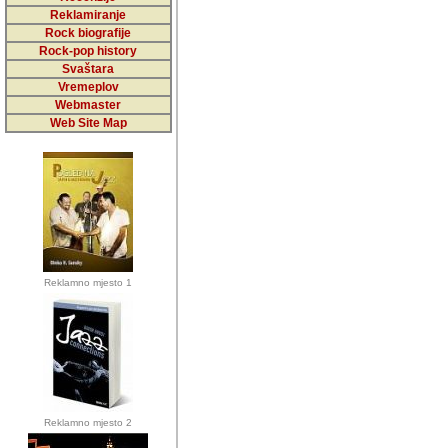
5,000 podstra
Reklamiranje
Rock biografije
da ga temelji
Rock-pop history
vrijednosti kojima smo sv
Svaštara
Vremeplov
Sretan sam da sam u protek
Webmaster
muzicare, svjedociti njih
Web Site Map
muzickim dogadjajima... Sr
mnogi saradnici koji su
doprinosili vrijednosti i v
sam da je i moj web hostin
imala razumijevanja za 
Reklamno mjesto 1
mnogobrojnim posjetitelj
Music, koji ste ga posjeciv
ovoga (nemalog) rada. Hva
Autor: Dragutin Matoševic,
Barikada (INT) - Backstage
Reklamno mjesto 2
Barikada -