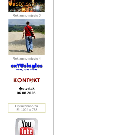
publikovan
dogadjanja
Reklamno mjesto 3
2004. do 2010. godine. Te i
Horvat Horvi (Zagreb, HR)
Šaric (Vinkovci, HR), Vas
Bane Lokner (Zemun, SRB)
imena, mnogima dobro zna
Reklamno mjesto 4
njihove izvjestaje.
Autor: Dragutin Matoševic,
Barikada (INT) - BB Lokner
�etvrtak
Veliko i res
06.08.2026.
Srbije (pa i
Optimizirano za
jedan od angazovanijih s
IE i 1024 x 768
nebrojene recenzije muzic
Njegovi prilozi su razvr
odrednice: ex YU prostor,