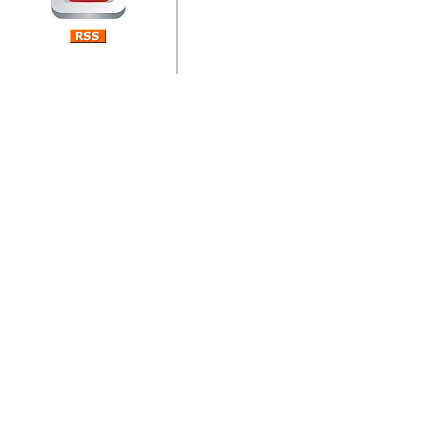
jedan od rijetkih koji je n
Njegovi prilozi su jedan od
i ponosan sam da je svoj
posjetiteljima ovog web por
Autor: Dragutin Matoševic,
Barikada (INT) - Diskografija
Barikada - Diskografija
muzicki albumi izdati u Reg
prostor). Te priloge su n
(Zagreb, HR), Milan B. Po
(Bar, MNE), Tomica Racic 
(Velika Ludina, HR)... Nj
citaju.
Autor: Dragutin Matoševic,
Barikada (INT) - Interviews