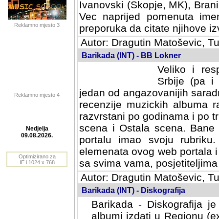
Ivanovski (Skopje, MK), Bran
Vec naprijed pomenuta ime
Reklamno mjesto 3
preporuka da citate njihove izv
Autor: Dragutin Matoševic, Tu
Barikada (INT) - BB Lokner
Veliko i res
Srbije (pa i
jedan od angazovanijih sarad
Reklamno mjesto 4
recenzije muzickih albuma ra
razvrstani po godinama i po t
scena i Ostala scena. Bane 
portalu imao svoju rubriku.
Nedjelja
elemenata ovog web portala i 
09.08.2026.
sa svima vama, posjetiteljima
Optimizirano za
Autor: Dragutin Matoševic, Tu
IE i 1024 x 768
Barikada (INT) - Diskografija
Barikada - Diskografija je
albumi izdati u Regionu (ex 