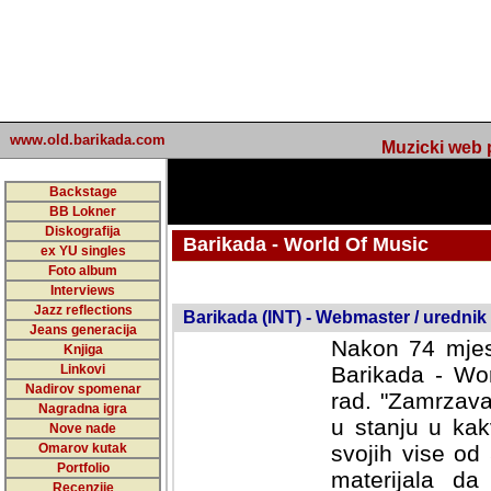
www.old.barikada.com
Muzicki web p
Backstage
BB Lokner
Diskografija
Barikada - World Of Music
ex YU singles
Foto album
undefined
Interviews
Jazz reflections
Barikada (INT) - Webmaster / urednik
Jeans generacija
Nakon 74 mjes
Knjiga
Linkovi
Barikada - Wor
Nadirov spomenar
rad. "Zamrzava
Nagradna igra
u stanju u kak
Nove nade
Omarov kutak
svojih vise od
Portfolio
materijala da 
Recenzije