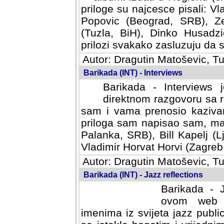
priloge su najcesce pisali: Vl
Popovic (Beograd, SRB), Ze
(Tuzla, BiH), Dinko Husadzi
prilozi svakako zasluzuju da se
Autor: Dragutin Matoševic, Tu
Barikada (INT) - Interviews
Barikada - Interviews 
direktnom razgovoru sa r
sam i vama prenosio kazivan
priloga sam napisao sam, mad
Palanka, SRB), Bill Kapelj (L
Vladimir Horvat Horvi (Zagreb,
Autor: Dragutin Matoševic, Tu
Barikada (INT) - Jazz reflections
Barikada - J
ovom web po
imenima iz svijeta jazz publi