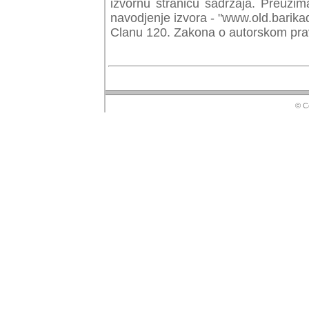
izvornu stranicu sadrzaja. Preuzim
navodjenje izvora - "www.old.barika
Clanu 120. Zakona o autorskom prav
© Copyr