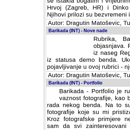
se istakla bogatim i vrijedni
Hrvoj (Zagreb, HR) i Dinko
Njihovi prilozi su bezvremeni i
Autor: Dragutin Matoševic, Tu
Barikada (INT) - Nove nade
Rubrika, B
objasnjava. 
iz naseg Reg
iz statusa demo benda. Uko
pojavljivanje u ovoj rubrici - nj
Autor: Dragutin Matoševic, Tu
Barikada (INT) - Portfolio
Barikada - Portfolio je 
vaznost fotografije, kao
rada nekog benda. Na to su 
fotografije koje su mi pristiz
fotografske primjere nekolik
svi zainteresovani sistemom "