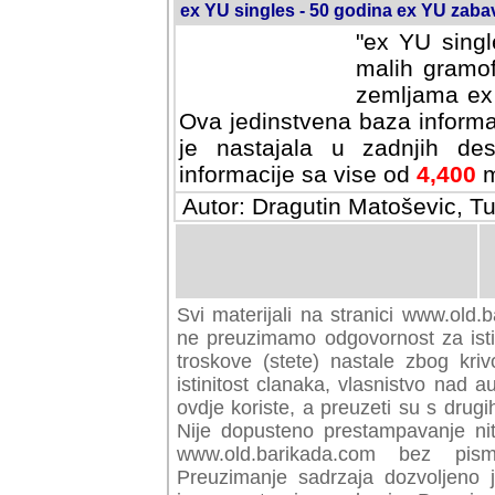
ex YU singles - 50 godina ex YU zab
"ex YU singl
malih gramof
zemljama ex 
Ova jedinstvena baza informa
je nastajala u zadnjih des
informacije sa vise od
4,400
m
Autor: Dragutin Matoševic, Tu
Svi materijali na stranici www.old.b
preuzimamo odgovornost za istini
troskove (stete) nastale zbog kriv
istinitost clanaka, vlasnistvo nad au
ovdje koriste, a preuzeti su s drugi
Nije dopusteno prestampavanje nit
www.old.barikada.com bez pism
Preuzimanje sadrzaja dozvoljeno 