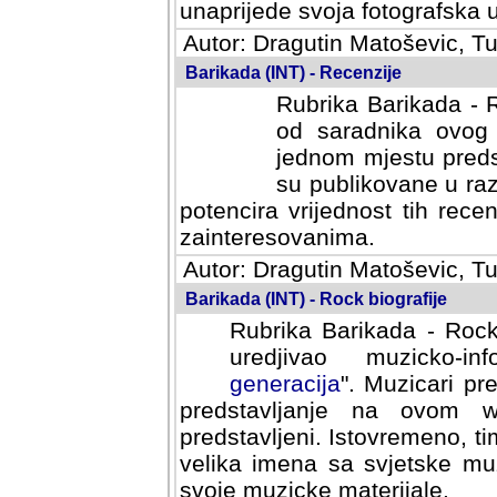
svoja fotografska umijeca.
Autor: Dragutin Matoševic, Tu
Barikada (INT) - Recenzije
Rubrika Barikada - R
od saradnika ovog 
jednom mjestu predst
su publikovane u ra
potencira vrijednost tih rece
zainteresovanima.
Autor: Dragutin Matoševic, Tu
Barikada (INT) - Rock biografije
Rubrika Barikada - Rock
uredjivao muzicko-informa
Muzicari predstavljeni u to
na ovom web portalu cime
Istovremeno, tim nacinom ra
sa svjetske muzicke scene da
materijale.