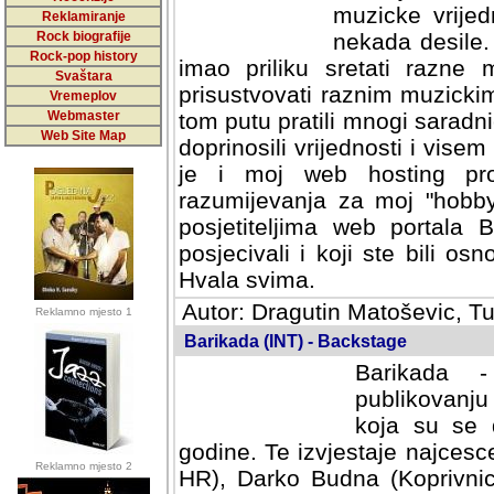
muzicke vrijed
Reklamiranje
Rock biografije
nekada desile
Rock-pop history
imao priliku sretati razne 
Svaštara
prisustvovati raznim muzick
Vremeplov
Webmaster
tom putu pratili mnogi saradni
Web Site Map
doprinosili vrijednosti i vise
je i moj web hosting prov
razumijevanja za moj "hobb
posjetiteljima web portala 
posjecivali i koji ste bili o
Hvala svima.
Autor: Dragutin Matoševic, Tu
Reklamno mjesto 1
Barikada (INT) - Backstage
Barikada -
publikovanju
koja su se 
godine. Te izvjestaje najcesce
Reklamno mjesto 2
HR), Darko Budna (Koprivnic