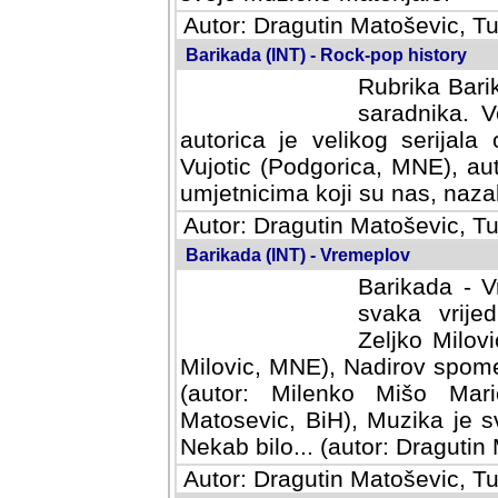
Autor: Dragutin Matoševic, Tu
Barikada (INT) - Rock-pop history
Rubrika Barik
saradnika. V
autorica je velikog serijal
Vujotic (Podgorica, MNE), aut
umjetnicima koji su nas, nazalo
Autor: Dragutin Matoševic, Tu
Barikada (INT) - Vremeplov
Barikada - V
svaka vrijedna
Milovic, MNE)
MNE), Nadirov spomenar (auto
Milenko Mišo Maric, UK), Muz
Muzika je svirala (autor: D
(autor: Dragutin Matosevic, BiH
Autor: Dragutin Matoševic, Tu