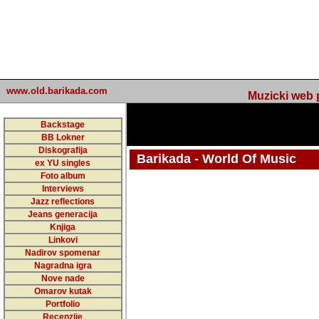
www.old.barikada.com
Muzicki web p
Backstage
BB Lokner
Diskografija
Barikada - World Of Music
ex YU singles
Foto album
undefined
Interviews
Jazz reflections
Barikada (INT) - Webmaster / urednik
Jeans generacija
Nakon 74 mj
Knjiga
Linkovi
portala Bari
Nadirov spomenar
zakljuciti 
Nagradna igra
Nove nade
Barikada - W
Omarov kutak
sada. I u sta
Portfolio
Recenzije