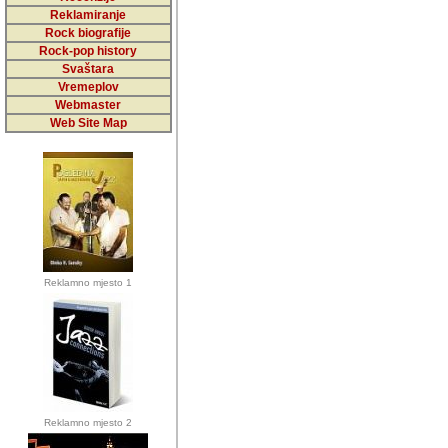
5,000 podstra
Reklamiranje
Rock biografije
da ga temelji
Rock-pop history
vrijednosti kojima smo sv
Svaštara
Vremeplov
Sretan sam da sam u protek
Webmaster
muzicare, svjedociti njih
Web Site Map
muzickim dogadjajima... Sr
mnogi saradnici koji su
doprinosili vrijednosti i v
sam da je i moj web hostin
imala razumijevanja za 
Reklamno mjesto 1
mnogobrojnim posjetitelj
Music, koji ste ga posjeciv
ovoga (nemalog) rada. Hva
Autor: Dragutin Matoševic,
Barikada (INT) - Backstage
Reklamno mjesto 2
Barikada -