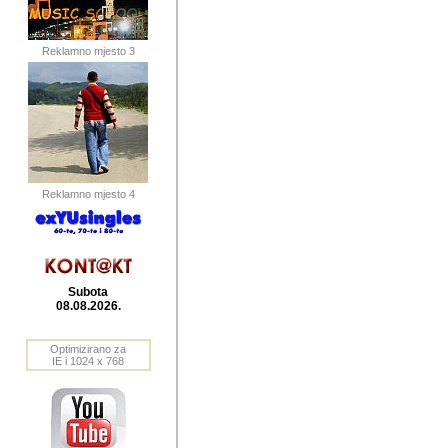
publikovan
dogadjanja
Reklamno mjesto 3
2004. do 2010. godine. Te i
Horvat Horvi (Zagreb, HR)
Šaric (Vinkovci, HR), Vas
Bane Lokner (Zemun, SRB)
imena, mnogima dobro zna
Reklamno mjesto 4
njihove izvjestaje.
Autor: Dragutin Matoševic,
Barikada (INT) - BB Lokner
Subota
Veliko i res
08.08.2026.
Srbije (pa i
Optimizirano za
jedan od angazovanijih s
IE i 1024 x 768
nebrojene recenzije muzic
Njegovi prilozi su razvr
odrednice: ex YU prostor,