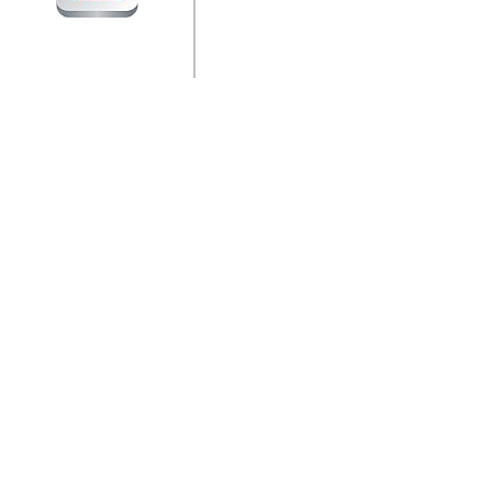
jedan od rijetkih koji je n
Njegovi prilozi su jedan od
i ponosan sam da je svoj
posjetiteljima ovog web por
Autor: Dragutin Matoševic,
Barikada (INT) - Diskografija
Barikada - Diskografija
muzicki albumi izdati u Reg
prostor). Te priloge su n
(Zagreb, HR), Milan B. Po
(Bar, MNE), Tomica Racic 
(Velika Ludina, HR)... Nj
citaju.
Autor: Dragutin Matoševic,
Barikada (INT) - Interviews