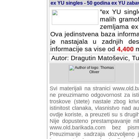
ex YU singles - 50 godina ex YU zab
"ex YU singl
malih gramof
zemljama ex 
Ova jedinstvena baza informa
je nastajala u zadnjih des
informacije sa vise od
4,400
m
Autor: Dragutin Matoševic, Tu
Svi materijali na stranici www.old.b
preuzimamo odgovornost za istini
troskove (stete) nastale zbog kriv
istinitost clanaka, vlasnistvo nad au
ovdje koriste, a preuzeti su s drugi
Nije dopusteno prestampavanje nit
www.old.barikada.com bez pism
Preuzimanje sadrzaja dozvoljeno 