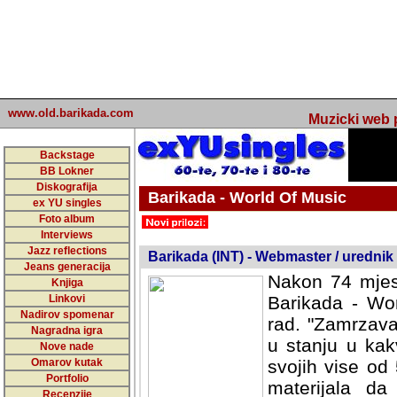
www.old.barikada.com
Muzicki web p
Backstage
BB Lokner
Diskografija
Barikada - World Of Music
ex YU singles
Foto album
undefined
Interviews
Jazz reflections
Barikada (INT) - Webmaster / urednik
Jeans generacija
Nakon 74 mjes
Knjiga
Linkovi
Barikada - Wor
Nadirov spomenar
rad. "Zamrzava
Nagradna igra
u stanju u kak
Nove nade
Omarov kutak
svojih vise od
Portfolio
materijala da 
Recenzije