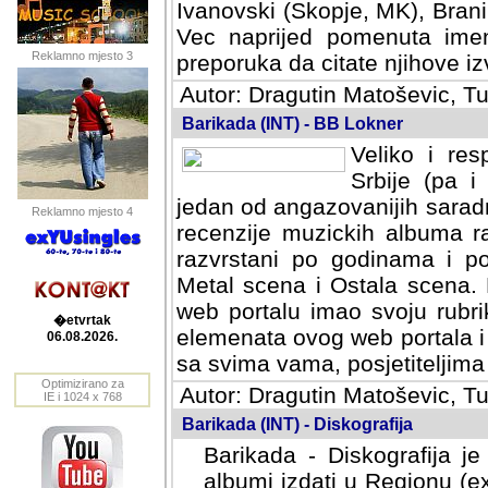
Ivanovski (Skopje, MK), Bran
Vec naprijed pomenuta ime
Reklamno mjesto 3
preporuka da citate njihove izv
Autor: Dragutin Matoševic, Tu
Barikada (INT) - BB Lokner
Veliko i res
Srbije (pa i
jedan od angazovanijih sarad
Reklamno mjesto 4
recenzije muzickih albuma ra
razvrstani po godinama i po t
scena i Ostala scena. Bane 
portalu imao svoju rubriku.
�etvrtak
elemenata ovog web portala i 
06.08.2026.
sa svima vama, posjetiteljima
Optimizirano za
Autor: Dragutin Matoševic, Tu
IE i 1024 x 768
Barikada (INT) - Diskografija
Barikada - Diskografija je
albumi izdati u Regionu (ex 