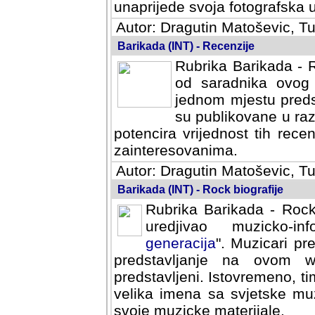
svoja fotografska umijeca.
Autor: Dragutin Matoševic, Tu
Barikada (INT) - Recenzije
Rubrika Barikada - R
od saradnika ovog 
jednom mjestu predst
su publikovane u ra
potencira vrijednost tih rece
zainteresovanima.
Autor: Dragutin Matoševic, Tu
Barikada (INT) - Rock biografije
Rubrika Barikada - Rock
uredjivao muzicko-informa
Muzicari predstavljeni u to
na ovom web portalu cime
Istovremeno, tim nacinom ra
sa svjetske muzicke scene da
materijale.