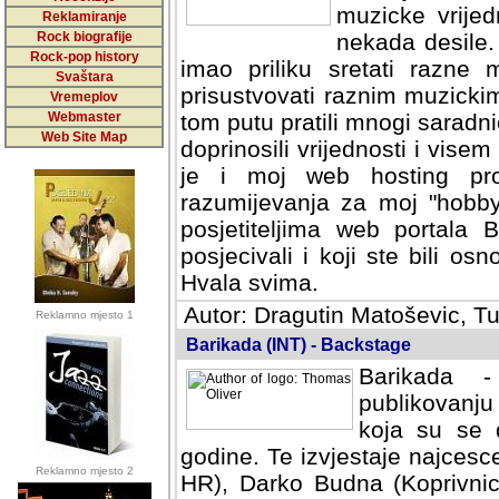
muzicke vrijed
Reklamiranje
Rock biografije
nekada desile
Rock-pop history
imao priliku sretati razne 
Svaštara
prisustvovati raznim muzick
Vremeplov
Webmaster
tom putu pratili mnogi saradni
Web Site Map
doprinosili vrijednosti i vise
je i moj web hosting prov
razumijevanja za moj "hobb
posjetiteljima web portala 
posjecivali i koji ste bili o
Hvala svima.
Autor: Dragutin Matoševic, Tu
Reklamno mjesto 1
Barikada (INT) - Backstage
Barikada -
publikovanju
koja su se 
godine. Te izvjestaje najcesce
Reklamno mjesto 2
HR), Darko Budna (Koprivnic