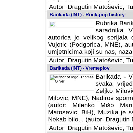
Autor: Dragutin Matoševic, Tu
Barikada (INT) - Rock-pop history
Rubrika Barik
saradnika. V
autorica je velikog serijal
Vujotic (Podgorica, MNE), aut
umjetnicima koji su nas, nazalo
Autor: Dragutin Matoševic, Tu
Barikada (INT) - Vremeplov
Barikada - V
svaka vrijedna
Milovic, MNE)
MNE), Nadirov spomenar (auto
Milenko Mišo Maric, UK), Muz
Muzika je svirala (autor: D
(autor: Dragutin Matosevic, BiH
Autor: Dragutin Matoševic, Tu