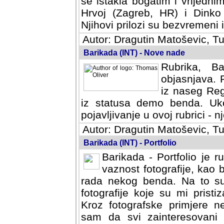
se istakla bogatim i vrijedni
Hrvoj (Zagreb, HR) i Dinko
Njihovi prilozi su bezvremeni i
Autor: Dragutin Matoševic, Tu
Barikada (INT) - Nove nade
Rubrika, B
objasnjava. 
iz naseg Reg
iz statusa demo benda. Uko
pojavljivanje u ovoj rubrici - nj
Autor: Dragutin Matoševic, Tu
Barikada (INT) - Portfolio
Barikada - Portfolio je 
vaznost fotografije, kao
rada nekog benda. Na to su 
fotografije koje su mi pristiz
fotografske primjere nekolik
svi zainteresovani sistemom "