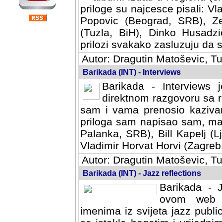
priloge su najcesce pisali: Vl
Popovic (Beograd, SRB), Ze
(Tuzla, BiH), Dinko Husadzi
prilozi svakako zasluzuju da se
Autor: Dragutin Matoševic, Tu
Barikada (INT) - Interviews
Barikada - Interviews 
direktnom razgovoru sa r
sam i vama prenosio kazivan
priloga sam napisao sam, mad
Palanka, SRB), Bill Kapelj (L
Vladimir Horvat Horvi (Zagreb,
Autor: Dragutin Matoševic, Tu
Barikada (INT) - Jazz reflections
Barikada - J
ovom web po
imenima iz svijeta jazz publi