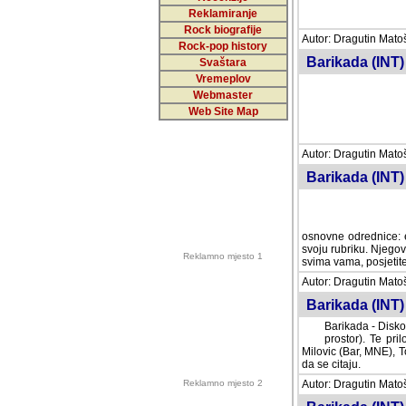
Reklamiranje
Rock biografije
Autor: Dragutin Matoše
Rock-pop history
Barikada (INT)
Svaštara
Vremeplov
Webmaster
Web Site Map
Autor: Dragutin Matoše
Barikada (INT)
odrednice: ex YU pros
Njegovi prilozi su je
Reklamno mjesto 1
posjetiteljima ovog we
Autor: Dragutin Matoše
Barikada (INT) 
Barikada - Diskog
prostor). Te pril
(Bar, MNE), Tomica Ra
citaju.
Reklamno mjesto 2
Autor: Dragutin Matoše