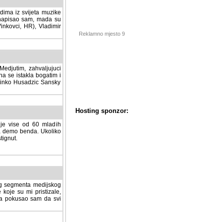
dima iz svijeta muzike
 napisao sam, mada su
Vinkovci, HR), Vladimir
Reklamno mjesto 9
tim, zahvaljujuci veliki
a se istakla bogatim i
 Dinko Husadzic Sansky
 je vise od 60 mladih
demo benda. Ukoliko im
nut.
Hosting sponzor:
tnog segmenta medijskog
 koje su mi pristizale,
afa pokusao sam da svi