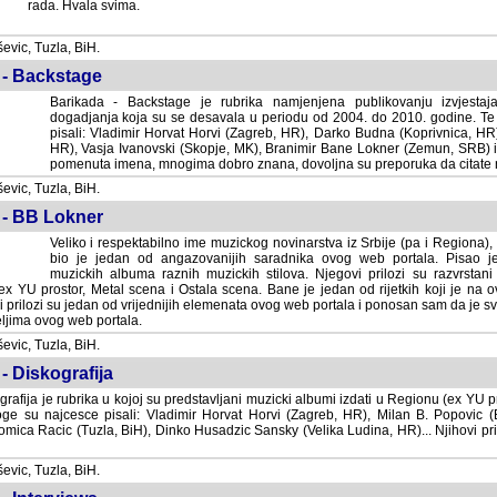
rada. Hvala svima.
vic, Tuzla, BiH.
 - Backstage
Barikada - Backstage je rubrika namjenjena publikovanju izvjestaj
dogadjanja koja su se desavala u periodu od 2004. do 2010. godine. Te 
pisali: Vladimir Horvat Horvi (Zagreb, HR), Darko Budna (Koprivnica, HR)
HR), Vasja Ivanovski (Skopje, MK), Branimir Bane Lokner (Zemun, SRB) i 
pomenuta imena, mnogima dobro znana, dovoljna su preporuka da citate nj
vic, Tuzla, BiH.
 - BB Lokner
Veliko i respektabilno ime muzickog novinarstva iz Srbije (pa i Regiona)
bio je jedan od angazovanijih saradnika ovog web portala. Pisao je nebro
albuma raznih muzickih stilova. Njegovi prilozi su razvrstani po godi
tor, Metal scena i Ostala scena. Bane je jedan od rijetkih koji je na ovom web port
dan od vrijednijih elemenata ovog web portala i ponosan sam da je svoje recenzije
b portala.
vic, Tuzla, BiH.
- Diskografija
rafija je rubrika u kojoj su predstavljani muzicki albumi izdati u Regionu (ex YU pro
oge su najcesce pisali: Vladimir Horvat Horvi (Zagreb, HR), Milan B. Popovic (Beogr
cic (Tuzla, BiH), Dinko Husadzic Sansky (Velika Ludina, HR)... Njihovi prilozi 
vic, Tuzla, BiH.