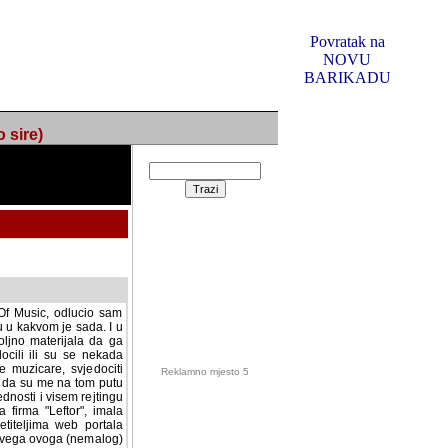
Povratak na
NOVU
BARIKADU
ire)
f Music, odlucio sam
u u kakvom je sada. I u
oljno materijala da ga
 ili su se nekada desile.
e, svjedociti njihovim
me na tom putu pratili
i i visem rejtingu ovog
Reklamno mjesto 5
irma "Leftor", imala
titeljima web portala
og svega ovoga (nemalog)