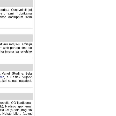
rtala. Osnovni cilj joj
ane u raznim rubrikama
lakse dostupnim svim
tivnu radijsku emisiju
ovom web portalu cime su
lika imena sa svjetske
a Vanell (Rudine, Bela
vic
, a Caslav Vujotic
 koji su nas, nazalost,
sjetiti: CG Traditional
MNE), Nadirov spomenar
cki CV (autor: Dragutin
 Nekab bilo... (autor: