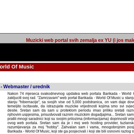
Muzicki web portal svih zemalja ex YU (i jos malo s
orld Of Music
ned
 - Webmaster / urednik
Nakon 74 mjeseca svakodnevnog updatea web portala Barikada - World O
zakljuciti svoj rad. "Zamrzavam" web portal Barikada - World Of Music u stanj
stanju "hibernacije", sa svojih vise od 5,000 podstranica, on vam daje dov
temeljito iscitavate, da istrazujete muzicke vrijednosti kojima smo svi svjedocili
Sretan sam da sam u proteklom periodu imao priliku sretati razne muzicar
uspjesima, prisustvovati raznim muzickim dogadjajima... Sretan sam da su 
mnogi saradnici koji su svojim prilozima (informacijama) doprinosili vrijednost
web portala. Sretan sam da je i moj web hosting provider, tuzlanska f
razumijevanja za moj "hobby". Zahvalan sam i vama, mnogobrojnim posje
Barikada - World Of Music, koji ste ga posjecivali i koji ste bili osnovni razl