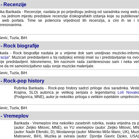
- Recenzije
ka Barikada - Recenzije, nastala je po prijedlogu jednog od saradnika ovog web po
 na jednom mjestu predstave recenzije diskografskih izdanja koje su publikov
web portala. Time se potencira vrijednost tih recenzija, a cini ih se i 
eresovanima.
vic, Tuzla, BiH.
- Rock biografije
kada - Rock biografije nastala je u vrijeme dok sam uredjivao muzicko-informa
acija
". Muzicari predstavljeni u toj radijskoj emisiji imali su i predstavljanje na 
nije predstavljeni. Istovremeno, tim nacinom rada zainteresovao sam i neka ve
 da mi samoinicijativno salju svoje muzicke materijale.
vic, Tuzla, BiH.
 - Rock-pop history
Rubrika Barikada - Rock-pop history sadrzi priloge dva saradnika. Vest
Krajina, SLO) autorica je velikog serijala o legendarnoj
Loli Novako
(Podgorica, MNE), autor je nekoliko priloga o velikim svjetskim umjetnicima
vic, Tuzla, BiH.
 - Vremeplov
Barikada - Vremeplov ima nekoliko zasebnih rubrika, svaka vrijedna za po
(autor: Zeljko Milovic, MNE), ex YU vremeplov (autor: Zeljko Milovic, 
(autor: Nadir Efendic, D), Mostarenje (autor: Milenko Mišo Maric, UK), Muzi
Matosevic, BiH), Muzika je svirala (autor: Djordje Gavric Djoko, USA),