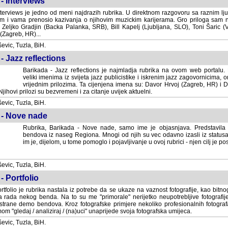
- Interviews
terviews je jedno od meni najdrazih rubrika. U direktnom razgovoru sa raznim lju
 i vama prenosio kazivanja o njihovim muzickim karijerama. Gro priloga sam
i Zeljko Gradjin (Backa Palanka, SRB), Bill Kapelj (Ljubljana, SLO), Toni Šaric (
(Zagreb, HR)...
vic, Tuzla, BiH.
- Jazz reflections
Barikada - Jazz reflections je najmladja rubrika na ovom web portalu. Medju
imenima iz svijeta jazz publicistike i iskrenim jazz zagovornicima, on
vrijednim prilozima. Ta cijenjena imena su: Davor Hrvoj (Zagreb, HR) i
jihovi prilozi su bezvremeni i za citanje uvijek aktuelni.
vic, Tuzla, BiH.
 - Nove nade
Rubrika, Barikada - Nove nade, samo ime je objasnjava. Predstavila
bendova iz naseg Regiona. Mnogi od njih su vec odavno izasli iz statusa 
je, dijelom, u tome pomoglo i pojavljivanje u ovoj rubrici - njen cilj je postig
vic, Tuzla, BiH.
- Portfolio
rtfolio je rubrika nastala iz potrebe da se ukaze na vaznost fotografije, kao bi
a rada nekog benda. Na to su me "primorale" nerijetko neupotrebljive fotografije
trane demo bendova. Kroz fotografske primjere nekoliko profesionalnih fotogr
m "gledaj / analiziraj / (na)uci" unaprijede svoja fotografska umijeca.
vic, Tuzla, BiH.