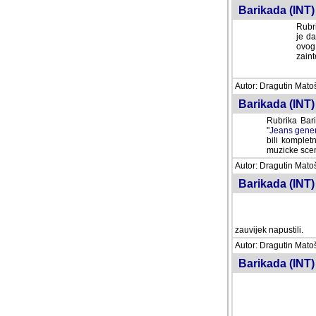
Barikada (INT) 
Rubri
je da
ovog 
zaint
Autor: Dragutin Matoše
Barikada (INT) 
Rubrika Bari
"
Jeans gener
bili komplet
muzicke scene
Autor: Dragutin Matoše
Barikada (INT)
zauvijek napustili.
Autor: Dragutin Matoše
Barikada (INT)