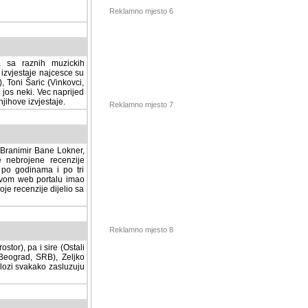
Reklamno mjesto 6
a sa raznih muzickih
izvjestaje najcesce su
, Toni Šaric (Vinkovci,
jos neki. Vec naprijed
ihove izvjestaje.
Reklamno mjesto 7
, Branimir Bane Lokner,
jene recenzije muzickih
nama i po tri osnovne
alu imao svoju rubriku.
 dijelio sa svima vama,
stor), pa i sire (Ostali
Reklamno mjesto 8
ad, SRB), Zeljko Milovic
svakako zasluzuju da se