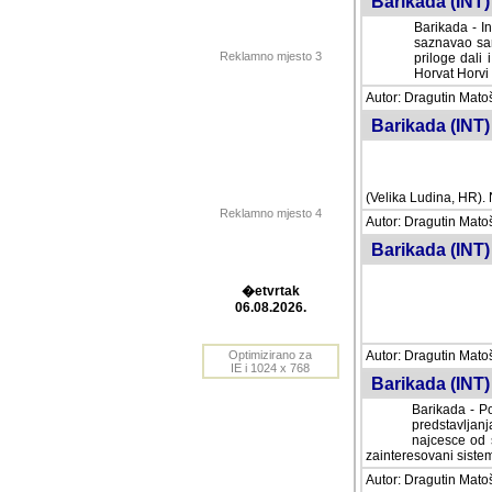
Barikada (INT) 
Barikada - In
saznavao sam
Reklamno mjesto 3
priloge dali 
Horvat Horvi 
Autor: Dragutin Matoše
Barikada (INT) 
(Velika Ludina, HR). N
Reklamno mjesto 4
Autor: Dragutin Matoše
Barikada (INT)
�etvrtak
06.08.2026.
Autor: Dragutin Matoše
Barikada (INT) 
Optimizirano za
IE i 1024 x 768
Barikada - Po
predstavljanj
najcesce od s
zainteresovani sistemo
Autor: Dragutin Matoše