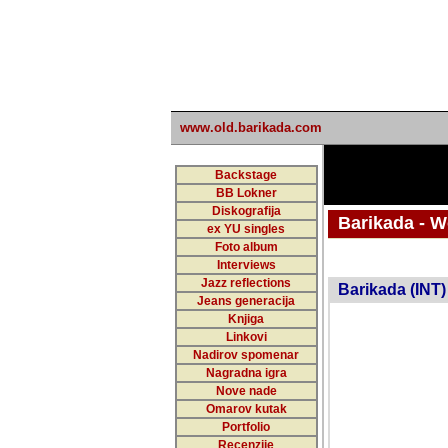
www.old.barikada.com
Backstage
BB Lokner
Diskografija
Barikada - W
ex YU singles
Foto album
undefi
Interviews
Jazz reflections
Barikada (INT)
Jeans generacija
Knjiga
Linkovi
Nadirov spomenar
Nagradna igra
Nove nade
Omarov kutak
Portfolio
Recenzije