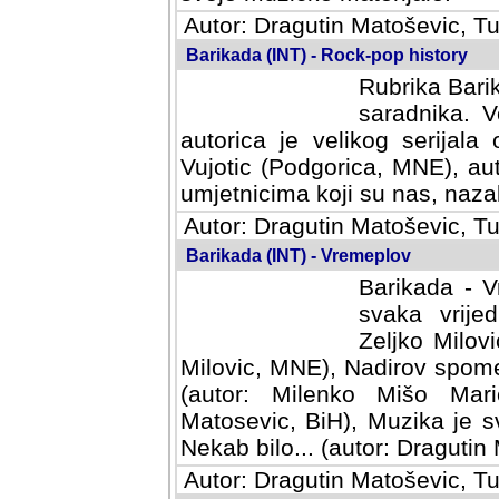
Autor: Dragutin Matoševic, Tu
Barikada (INT) - Rock-pop history
Rubrika Barik
saradnika. V
autorica je velikog serijal
Vujotic (Podgorica, MNE), aut
umjetnicima koji su nas, nazalo
Autor: Dragutin Matoševic, Tu
Barikada (INT) - Vremeplov
Barikada - V
svaka vrijedna
Milovic, MNE)
MNE), Nadirov spomenar (auto
Milenko Mišo Maric, UK), Muz
Muzika je svirala (autor: D
(autor: Dragutin Matosevic, BiH
Autor: Dragutin Matoševic, Tu