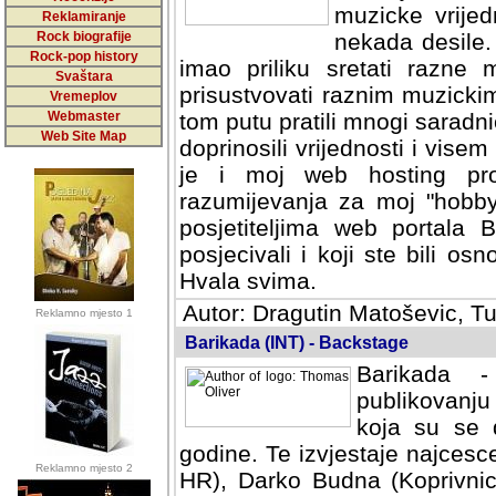
muzicke vrijed
Reklamiranje
Rock biografije
nekada desile
Rock-pop history
imao priliku sretati razne 
Svaštara
prisustvovati raznim muzick
Vremeplov
Webmaster
tom putu pratili mnogi saradni
Web Site Map
doprinosili vrijednosti i vise
je i moj web hosting prov
razumijevanja za moj "hobb
posjetiteljima web portala 
posjecivali i koji ste bili o
Hvala svima.
Autor: Dragutin Matoševic, Tu
Reklamno mjesto 1
Barikada (INT) - Backstage
Barikada -
publikovanju
koja su se 
godine. Te izvjestaje najcesce
Reklamno mjesto 2
HR), Darko Budna (Koprivnic