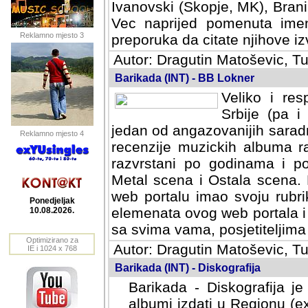
Ivanovski (Skopje, MK), Bran
Vec naprijed pomenuta ime
Reklamno mjesto 3
preporuka da citate njihove izv
Autor: Dragutin Matoševic, Tu
Barikada (INT) - BB Lokner
Veliko i res
Srbije (pa i
jedan od angazovanijih sarad
Reklamno mjesto 4
recenzije muzickih albuma ra
razvrstani po godinama i po t
scena i Ostala scena. Bane 
portalu imao svoju rubriku.
Ponedjeljak
elemenata ovog web portala i 
10.08.2026.
sa svima vama, posjetiteljima
Optimizirano za
Autor: Dragutin Matoševic, Tu
IE i 1024 x 768
Barikada (INT) - Diskografija
Barikada - Diskografija je
albumi izdati u Regionu (ex 