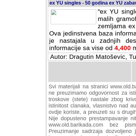
ex YU singles - 50 godina ex YU zab
"ex YU singl
malih gramof
zemljama ex 
Ova jedinstvena baza informa
je nastajala u zadnjih des
informacije sa vise od
4,400
m
Autor: Dragutin Matoševic, Tu
Svi materijali na stranici www.old.b
preuzimamo odgovornost za istini
troskove (stete) nastale zbog kriv
istinitost clanaka, vlasnistvo nad au
ovdje koriste, a preuzeti su s drugi
Nije dopusteno prestampavanje nit
www.old.barikada.com bez pism
Preuzimanje sadrzaja dozvoljeno 