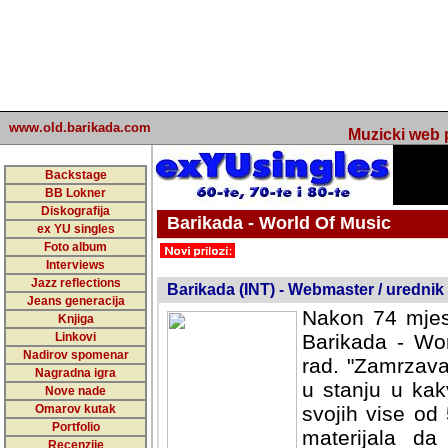
www.old.barikada.com
Muzicki web p
Backstage
BB Lokner
Diskografija
Barikada - World Of Music
ex YU singles
Foto album
undefined
Interviews
Jazz reflections
Barikada (INT) - Webmaster / urednik
Jeans generacija
Nakon 74 mjes
Knjiga
Linkovi
Barikada - Wor
Nadirov spomenar
rad. "Zamrzava
Nagradna igra
u stanju u kak
Nove nade
Omarov kutak
svojih vise od
Portfolio
materijala da 
Recenzije