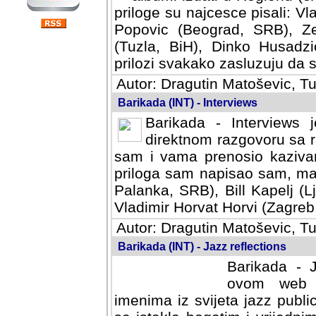
priloge su najcesce pisali: Vl
Popovic (Beograd, SRB), Ze
(Tuzla, BiH), Dinko Husadzi
prilozi svakako zasluzuju da se
Autor: Dragutin Matoševic, Tu
Barikada (INT) - Interviews
Barikada - Interviews 
direktnom razgovoru sa r
sam i vama prenosio kazivan
priloga sam napisao sam, mad
Palanka, SRB), Bill Kapelj (L
Vladimir Horvat Horvi (Zagreb,
Autor: Dragutin Matoševic, Tu
Barikada (INT) - Jazz reflections
Barikada - J
ovom web po
imenima iz svijeta jazz publi