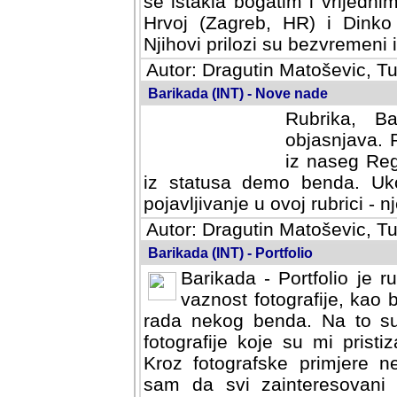
se istakla bogatim i vrijedni
Hrvoj (Zagreb, HR) i Dinko
Njihovi prilozi su bezvremeni i
Autor: Dragutin Matoševic, Tu
Barikada (INT) - Nove nade
Rubrika, B
objasnjava. 
iz naseg Reg
iz statusa demo benda. Uko
pojavljivanje u ovoj rubrici - nj
Autor: Dragutin Matoševic, Tu
Barikada (INT) - Portfolio
Barikada - Portfolio je 
vaznost fotografije, kao
rada nekog benda. Na to su 
fotografije koje su mi pristiz
fotografske primjere nekolik
svi zainteresovani sistemom "