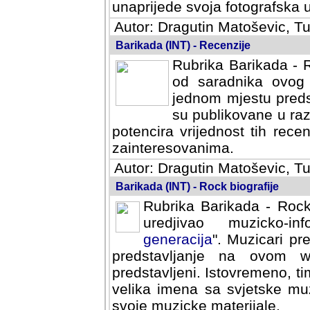
svoja fotografska umijeca.
Autor: Dragutin Matoševic, Tu
Barikada (INT) - Recenzije
Rubrika Barikada - R
od saradnika ovog 
jednom mjestu predst
su publikovane u ra
potencira vrijednost tih rece
zainteresovanima.
Autor: Dragutin Matoševic, Tu
Barikada (INT) - Rock biografije
Rubrika Barikada - Rock
uredjivao muzicko-informa
Muzicari predstavljeni u to
na ovom web portalu cime
Istovremeno, tim nacinom ra
sa svjetske muzicke scene da
materijale.