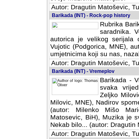
Autor: Dragutin Matoševic, Tu
Barikada (INT) - Rock-pop history
Rubrika Barik
saradnika. V
autorica je velikog serijal
Vujotic (Podgorica, MNE), aut
umjetnicima koji su nas, nazalo
Autor: Dragutin Matoševic, Tu
Barikada (INT) - Vremeplov
Barikada - V
svaka vrijedna
Milovic, MNE)
MNE), Nadirov spomenar (auto
Milenko Mišo Maric, UK), Muz
Muzika je svirala (autor: D
(autor: Dragutin Matosevic, BiH
Autor: Dragutin Matoševic, Tu