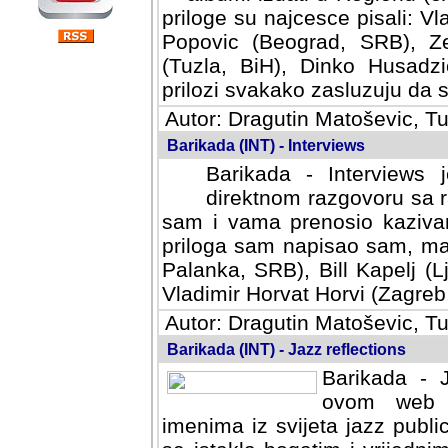
priloge su najcesce pisali: Vl
Popovic (Beograd, SRB), Ze
(Tuzla, BiH), Dinko Husadzi
prilozi svakako zasluzuju da se
Autor: Dragutin Matoševic, Tu
Barikada (INT) - Interviews
Barikada - Interviews 
direktnom razgovoru sa r
sam i vama prenosio kazivan
priloga sam napisao sam, mad
Palanka, SRB), Bill Kapelj (L
Vladimir Horvat Horvi (Zagreb,
Autor: Dragutin Matoševic, Tu
Barikada (INT) - Jazz reflections
Barikada - J
ovom web po
imenima iz svijeta jazz publi