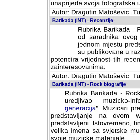
svoja fotografska umijeca.
Autor: Dragutin Matoševic, Tu
Barikada (INT) - Recenzije
Rubrika Barikada - R
od saradnika ovog 
jednom mjestu predst
su publikovane u ra
potencira vrijednost tih rece
zainteresovanima.
Autor: Dragutin Matoševic, Tu
Barikada (INT) - Rock biografije
Rubrika Barikada - Rock
uredjivao muzicko-informa
Muzicari predstavljeni u to
na ovom web portalu cime
Istovremeno, tim nacinom ra
sa svjetske muzicke scene da
materijale.