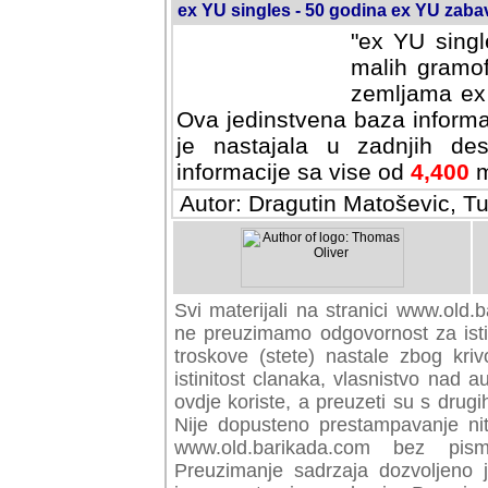
ex YU singles - 50 godina ex YU zab
"ex YU singl
malih gramof
zemljama ex 
Ova jedinstvena baza informa
je nastajala u zadnjih des
informacije sa vise od
4,400
m
Autor: Dragutin Matoševic, Tu
Svi materijali na stranici www.old.b
preuzimamo odgovornost za istini
troskove (stete) nastale zbog kriv
istinitost clanaka, vlasnistvo nad au
ovdje koriste, a preuzeti su s drugi
Nije dopusteno prestampavanje nit
www.old.barikada.com bez pism
Preuzimanje sadrzaja dozvoljeno 