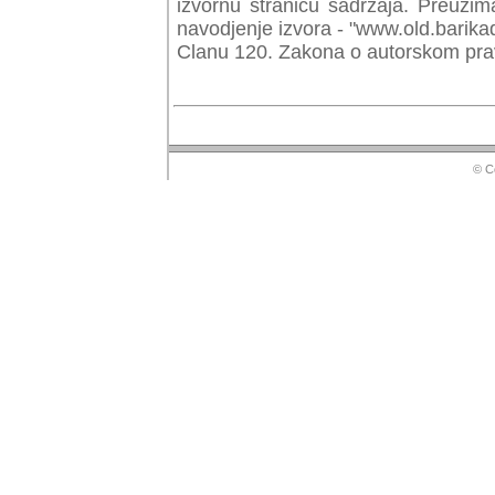
izvornu stranicu sadrzaja. Preuzim
navodjenje izvora - "www.old.barika
Clanu 120. Zakona o autorskom prav
© Copyr