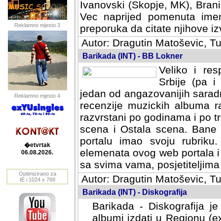
Ivanovski (Skopje, MK), Bran
Vec naprijed pomenuta ime
Reklamno mjesto 3
preporuka da citate njihove izv
Autor: Dragutin Matoševic, Tu
Barikada (INT) - BB Lokner
Veliko i res
Srbije (pa i
jedan od angazovanijih sarad
Reklamno mjesto 4
recenzije muzickih albuma ra
razvrstani po godinama i po t
scena i Ostala scena. Bane 
portalu imao svoju rubriku.
�etvrtak
elemenata ovog web portala i 
06.08.2026.
sa svima vama, posjetiteljima
Optimizirano za
Autor: Dragutin Matoševic, Tu
IE i 1024 x 768
Barikada (INT) - Diskografija
Barikada - Diskografija je
albumi izdati u Regionu (ex 