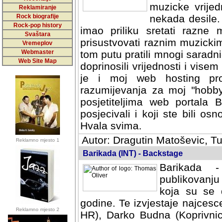
muzicke vrijed
Reklamiranje
Rock biografije
nekada desile
Rock-pop history
imao priliku sretati razne 
Svaštara
prisustvovati raznim muzick
Vremeplov
Webmaster
tom putu pratili mnogi saradni
Web Site Map
doprinosili vrijednosti i vise
je i moj web hosting prov
razumijevanja za moj "hobb
posjetiteljima web portala 
posjecivali i koji ste bili o
Hvala svima.
Autor: Dragutin Matoševic, Tu
Reklamno mjesto 1
Barikada (INT) - Backstage
Barikada -
publikovanju
koja su se 
godine. Te izvjestaje najcesce
Reklamno mjesto 2
HR), Darko Budna (Koprivnic