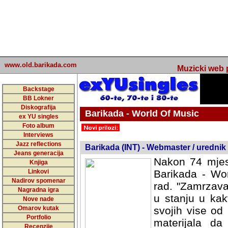
www.old.barikada.com
Muzicki web p
Backstage
BB Lokner
Diskografija
Barikada - World Of Music
ex YU singles
Foto album
undefined
Interviews
Jazz reflections
Barikada (INT) - Webmaster / urednik
Jeans generacija
Nakon 74 mjes
Knjiga
Linkovi
Barikada - Wor
Nadirov spomenar
rad. "Zamrzava
Nagradna igra
u stanju u kak
Nove nade
Omarov kutak
svojih vise od
Portfolio
materijala da 
Recenzije