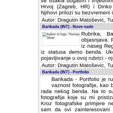
se istakla bogatim i vrijedni
Hrvoj (Zagreb, HR) i Dinko
Njihovi prilozi su bezvremeni i
Autor: Dragutin Matoševic, Tu
Barikada (INT) - Nove nade
Rubrika, B
objasnjava. 
iz naseg Reg
iz statusa demo benda. Uko
pojavljivanje u ovoj rubrici - nj
Autor: Dragutin Matoševic, Tu
Barikada (INT) - Portfolio
Barikada - Portfolio je 
vaznost fotografije, kao
rada nekog benda. Na to su 
fotografije koje su mi pristiz
fotografske primjere nekolik
svi zainteresovani sistemom "