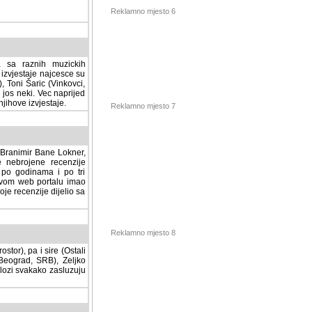
Reklamno mjesto 6
a sa raznih muzickih
izvjestaje najcesce su
, Toni Šaric (Vinkovci,
jos neki. Vec naprijed
ihove izvjestaje.
Reklamno mjesto 7
, Branimir Bane Lokner,
jene recenzije muzickih
nama i po tri osnovne
alu imao svoju rubriku.
 dijelio sa svima vama,
stor), pa i sire (Ostali
Reklamno mjesto 8
ad, SRB), Zeljko Milovic
svakako zasluzuju da se