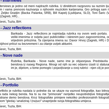
- Interviews
terviews je jedno od meni najdrazih rubrika. U direktnom razgovoru sa raznim lju
 i vama prenosio kazivanja o njihovim muzickim karijerama. Gro priloga sam
i Zeljko Gradjin (Backa Palanka, SRB), Bill Kapelj (Ljubljana, SLO), Toni Šaric (
(Zagreb, HR)...
vic, Tuzla, BiH.
- Jazz reflections
Barikada - Jazz reflections je najmladja rubrika na ovom web portalu. Medju
imenima iz svijeta jazz publicistike i iskrenim jazz zagovornicima, on
vrijednim prilozima. Ta cijenjena imena su: Davor Hrvoj (Zagreb, HR) i
jihovi prilozi su bezvremeni i za citanje uvijek aktuelni.
vic, Tuzla, BiH.
 - Nove nade
Rubrika, Barikada - Nove nade, samo ime je objasnjava. Predstavila
bendova iz naseg Regiona. Mnogi od njih su vec odavno izasli iz statusa 
je, dijelom, u tome pomoglo i pojavljivanje u ovoj rubrici - njen cilj je postig
vic, Tuzla, BiH.
- Portfolio
rtfolio je rubrika nastala iz potrebe da se ukaze na vaznost fotografije, kao bi
a rada nekog benda. Na to su me "primorale" nerijetko neupotrebljive fotografije
trane demo bendova. Kroz fotografske primjere nekoliko profesionalnih fotogr
m "gledaj / analiziraj / (na)uci" unaprijede svoja fotografska umijeca.
vic, Tuzla, BiH.