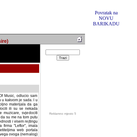
Povratak na
NOVU
BARIKADU
ire)
f Music, odlucio sam
u u kakvom je sada. I u
oljno materijala da ga
 ili su se nekada desile.
e, svjedociti njihovim
me na tom putu pratili
i i visem rejtingu ovog
Reklamno mjesto 5
irma "Leftor", imala
titeljima web portala
og svega ovoga (nemalog)