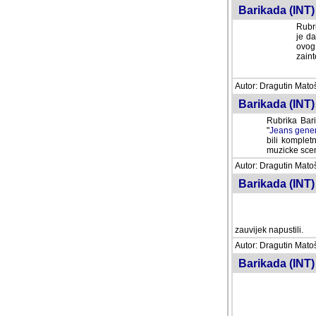
Barikada (INT) 
Rubri
je da
ovog 
zaint
Autor: Dragutin Matoše
Barikada (INT) 
Rubrika Bari
"
Jeans gener
bili komplet
muzicke scene
Autor: Dragutin Matoše
Barikada (INT)
zauvijek napustili.
Autor: Dragutin Matoše
Barikada (INT)