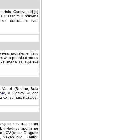
rtala. Osnovni cilj joj
ane u raznim rubrikama
lakse dostupnim svim
tivnu radijsku emisiju
ovom web portalu cime su
lika imena sa svjetske
a Vanell (Rudine, Bela
vic
, a Caslav Vujotic
 koji su nas, nazalost,
sjetiti: CG Traditional
MNE), Nadirov spomenar
cki CV (autor: Dragutin
 Nekab bilo... (autor: