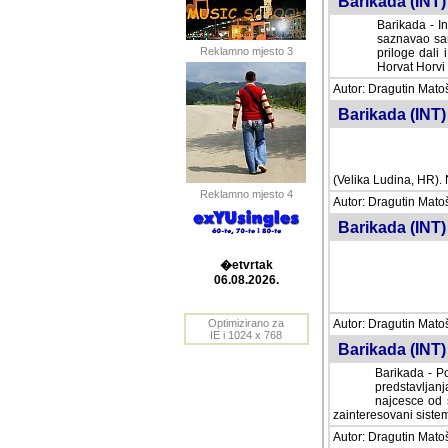
Barikada (INT) 
Barikada - In
saznavao sam
Reklamno mjesto 3
priloge dali 
Horvat Horvi 
Autor: Dragutin Matoše
Barikada (INT) 
(Velika Ludina, HR). N
Reklamno mjesto 4
Autor: Dragutin Matoše
Barikada (INT)
�etvrtak
06.08.2026.
Autor: Dragutin Matoše
Barikada (INT) 
Optimizirano za
IE i 1024 x 768
Barikada - Po
predstavljanj
najcesce od s
zainteresovani sistemo
Autor: Dragutin Matoše