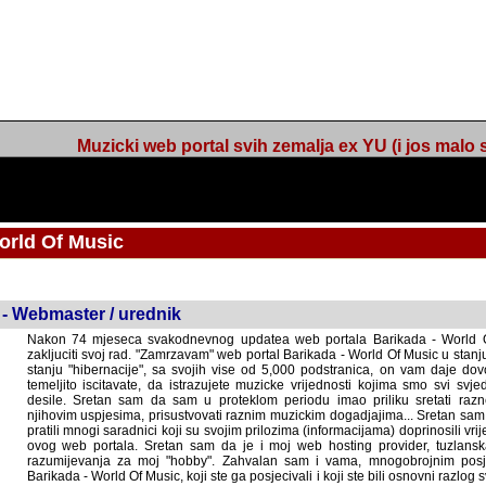
Muzicki web portal svih zemalja ex YU (i jos malo s
orld Of Music
ned
 - Webmaster / urednik
Nakon 74 mjeseca svakodnevnog updatea web portala Barikada - World O
zakljuciti svoj rad. "Zamrzavam" web portal Barikada - World Of Music u stanj
stanju "hibernacije", sa svojih vise od 5,000 podstranica, on vam daje dov
temeljito iscitavate, da istrazujete muzicke vrijednosti kojima smo svi svjedocili
Sretan sam da sam u proteklom periodu imao priliku sretati razne muzicar
uspjesima, prisustvovati raznim muzickim dogadjajima... Sretan sam da su 
mnogi saradnici koji su svojim prilozima (informacijama) doprinosili vrijednost
web portala. Sretan sam da je i moj web hosting provider, tuzlanska f
razumijevanja za moj "hobby". Zahvalan sam i vama, mnogobrojnim posje
Barikada - World Of Music, koji ste ga posjecivali i koji ste bili osnovni razl