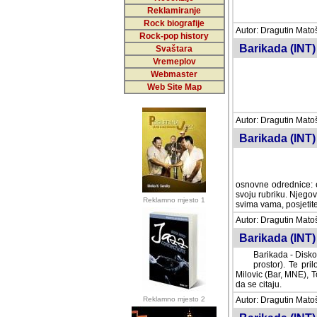
Reklamiranje
Rock biografije
Autor: Dragutin Matoše
Rock-pop history
Barikada (INT)
Svaštara
Vremeplov
Webmaster
Web Site Map
Autor: Dragutin Matoše
Barikada (INT)
odrednice: ex YU pros
Njegovi prilozi su je
Reklamno mjesto 1
posjetiteljima ovog we
Autor: Dragutin Matoše
Barikada (INT) 
Barikada - Diskog
prostor). Te pril
(Bar, MNE), Tomica Ra
citaju.
Reklamno mjesto 2
Autor: Dragutin Matoše