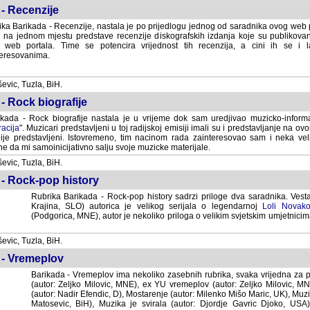
- Recenzije
ka Barikada - Recenzije, nastala je po prijedlogu jednog od saradnika ovog web po
 na jednom mjestu predstave recenzije diskografskih izdanja koje su publikov
web portala. Time se potencira vrijednost tih recenzija, a cini ih se i 
eresovanima.
vic, Tuzla, BiH.
- Rock biografije
kada - Rock biografije nastala je u vrijeme dok sam uredjivao muzicko-informa
acija
". Muzicari predstavljeni u toj radijskoj emisiji imali su i predstavljanje na 
nije predstavljeni. Istovremeno, tim nacinom rada zainteresovao sam i neka ve
 da mi samoinicijativno salju svoje muzicke materijale.
vic, Tuzla, BiH.
 - Rock-pop history
Rubrika Barikada - Rock-pop history sadrzi priloge dva saradnika. Vest
Krajina, SLO) autorica je velikog serijala o legendarnoj
Loli Novako
(Podgorica, MNE), autor je nekoliko priloga o velikim svjetskim umjetnicima
vic, Tuzla, BiH.
 - Vremeplov
Barikada - Vremeplov ima nekoliko zasebnih rubrika, svaka vrijedna za po
(autor: Zeljko Milovic, MNE), ex YU vremeplov (autor: Zeljko Milovic, 
(autor: Nadir Efendic, D), Mostarenje (autor: Milenko Mišo Maric, UK), Muzi
Matosevic, BiH), Muzika je svirala (autor: Djordje Gavric Djoko, USA),