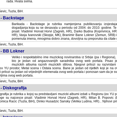
rada. Hvala svima.
vic, Tuzla, BiH.
 - Backstage
Barikada - Backstage je rubrika namjenjena publikovanju izvjestaj
dogadjanja koja su se desavala u periodu od 2004. do 2010. godine. Te 
pisali: Vladimir Horvat Horvi (Zagreb, HR), Darko Budna (Koprivnica, HR)
HR), Vasja Ivanovski (Skopje, MK), Branimir Bane Lokner (Zemun, SRB) i 
pomenuta imena, mnogima dobro znana, dovoljna su preporuka da citate nj
vic, Tuzla, BiH.
 - BB Lokner
Veliko i respektabilno ime muzickog novinarstva iz Srbije (pa i Regiona)
bio je jedan od angazovanijih saradnika ovog web portala. Pisao je nebro
albuma raznih muzickih stilova. Njegovi prilozi su razvrstani po godi
tor, Metal scena i Ostala scena. Bane je jedan od rijetkih koji je na ovom web port
dan od vrijednijih elemenata ovog web portala i ponosan sam da je svoje recenzije
b portala.
vic, Tuzla, BiH.
- Diskografija
rafija je rubrika u kojoj su predstavljani muzicki albumi izdati u Regionu (ex YU pro
oge su najcesce pisali: Vladimir Horvat Horvi (Zagreb, HR), Milan B. Popovic (Beogr
cic (Tuzla, BiH), Dinko Husadzic Sansky (Velika Ludina, HR)... Njihovi prilozi 
vic, Tuzla, BiH.