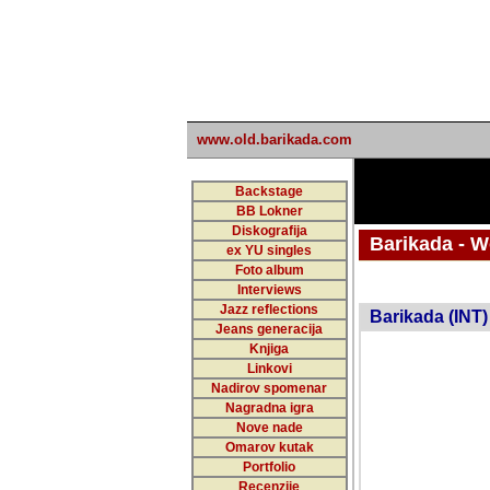
www.old.barikada.com
Backstage
BB Lokner
Diskografija
Barikada - W
ex YU singles
Foto album
undefi
Interviews
Jazz reflections
Barikada (INT)
Jeans generacija
Knjiga
Linkovi
Nadirov spomenar
Nagradna igra
Nove nade
Omarov kutak
Portfolio
Recenzije