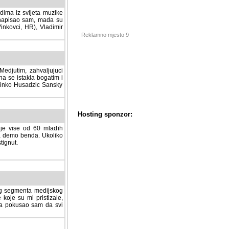
dima iz svijeta muzike
 napisao sam, mada su
Vinkovci, HR), Vladimir
Reklamno mjesto 9
tim, zahvaljujuci veliki
a se istakla bogatim i
 Dinko Husadzic Sansky
 je vise od 60 mladih
demo benda. Ukoliko im
nut.
Hosting sponzor:
tnog segmenta medijskog
 koje su mi pristizale,
afa pokusao sam da svi