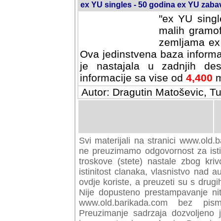
ex YU singles - 50 godina ex YU zab
"ex YU singl
malih gramof
zemljama ex 
Ova jedinstvena baza informa
je nastajala u zadnjih des
informacije sa vise od
4,400
m
Autor: Dragutin Matoševic, Tu
Svi materijali na stranici www.old.b
preuzimamo odgovornost za istini
troskove (stete) nastale zbog kriv
istinitost clanaka, vlasnistvo nad au
ovdje koriste, a preuzeti su s drugi
Nije dopusteno prestampavanje nit
www.old.barikada.com bez pism
Preuzimanje sadrzaja dozvoljeno 