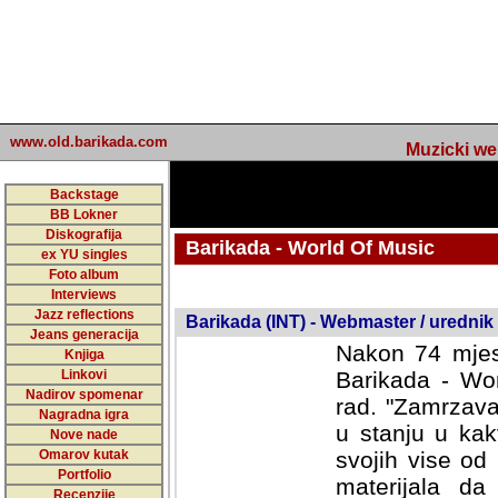
www.old.barikada.com
Muzicki web p
Backstage
BB Lokner
Diskografija
Barikada - World Of Music
ex YU singles
Foto album
undefined
Interviews
Jazz reflections
Barikada (INT) - Webmaster / urednik
Jeans generacija
Nakon 74 mjes
Knjiga
Linkovi
Barikada - Wor
Nadirov spomenar
rad. "Zamrzava
Nagradna igra
u stanju u kak
Nove nade
Omarov kutak
svojih vise od
Portfolio
materijala da 
Recenzije