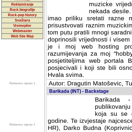
muzicke vrijed
Reklamiranje
Rock biografije
nekada desile
Rock-pop history
imao priliku sretati razne 
Svaštara
prisustvovati raznim muzick
Vremeplov
Webmaster
tom putu pratili mnogi saradni
Web Site Map
doprinosili vrijednosti i vise
je i moj web hosting prov
razumijevanja za moj "hobb
posjetiteljima web portala 
posjecivali i koji ste bili o
Hvala svima.
Autor: Dragutin Matoševic, Tu
Reklamno mjesto 1
Barikada (INT) - Backstage
Barikada -
publikovanju
koja su se 
godine. Te izvjestaje najcesce
Reklamno mjesto 2
HR), Darko Budna (Koprivnic