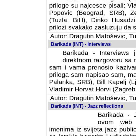
priloge su najcesce pisali: Vl
Popovic (Beograd, SRB), Ze
(Tuzla, BiH), Dinko Husadzi
prilozi svakako zasluzuju da se
Autor: Dragutin Matoševic, Tu
Barikada (INT) - Interviews
Barikada - Interviews 
direktnom razgovoru sa r
sam i vama prenosio kazivan
priloga sam napisao sam, mad
Palanka, SRB), Bill Kapelj (L
Vladimir Horvat Horvi (Zagreb,
Autor: Dragutin Matoševic, Tu
Barikada (INT) - Jazz reflections
Barikada - J
ovom web po
imenima iz svijeta jazz publi