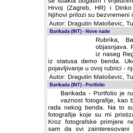
se istakla bogatim i vrijedni
Hrvoj (Zagreb, HR) i Dinko
Njihovi prilozi su bezvremeni i
Autor: Dragutin Matoševic, Tu
Barikada (INT) - Nove nade
Rubrika, B
objasnjava. 
iz naseg Reg
iz statusa demo benda. Uko
pojavljivanje u ovoj rubrici - nj
Autor: Dragutin Matoševic, Tu
Barikada (INT) - Portfolio
Barikada - Portfolio je 
vaznost fotografije, kao
rada nekog benda. Na to su 
fotografije koje su mi pristiz
fotografske primjere nekolik
svi zainteresovani sistemom "