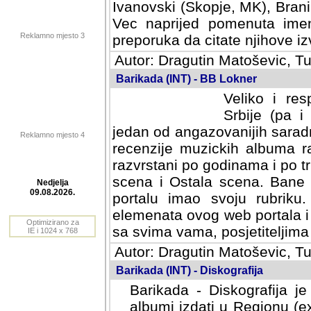
Ivanovski (Skopje, MK), Bran
Vec naprijed pomenuta ime
Reklamno mjesto 3
preporuka da citate njihove izv
Autor: Dragutin Matoševic, Tu
Barikada (INT) - BB Lokner
Veliko i res
Srbije (pa i
jedan od angazovanijih sarad
Reklamno mjesto 4
recenzije muzickih albuma ra
razvrstani po godinama i po t
scena i Ostala scena. Bane 
portalu imao svoju rubriku.
Nedjelja
elemenata ovog web portala i 
09.08.2026.
sa svima vama, posjetiteljima
Optimizirano za
Autor: Dragutin Matoševic, Tu
IE i 1024 x 768
Barikada (INT) - Diskografija
Barikada - Diskografija je
albumi izdati u Regionu (ex 