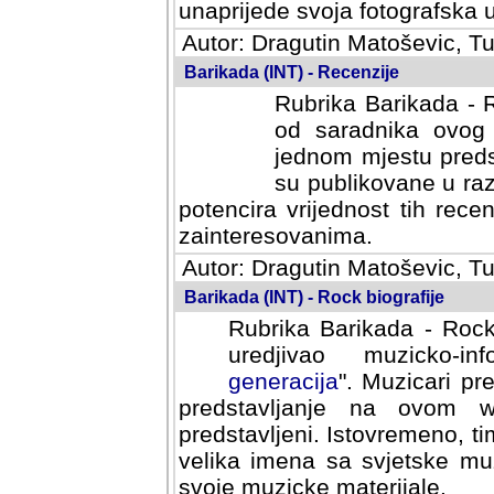
svoja fotografska umijeca.
Autor: Dragutin Matoševic, Tu
Barikada (INT) - Recenzije
Rubrika Barikada - R
od saradnika ovog 
jednom mjestu predst
su publikovane u ra
potencira vrijednost tih rece
zainteresovanima.
Autor: Dragutin Matoševic, Tu
Barikada (INT) - Rock biografije
Rubrika Barikada - Rock
uredjivao muzicko-informa
Muzicari predstavljeni u to
na ovom web portalu cime
Istovremeno, tim nacinom ra
sa svjetske muzicke scene da
materijale.