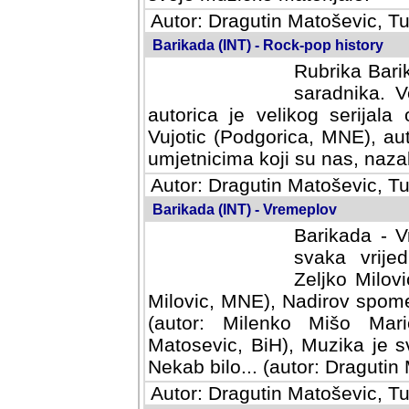
Autor: Dragutin Matoševic, Tu
Barikada (INT) - Rock-pop history
Rubrika Barik
saradnika. V
autorica je velikog serijal
Vujotic (Podgorica, MNE), aut
umjetnicima koji su nas, nazalo
Autor: Dragutin Matoševic, Tu
Barikada (INT) - Vremeplov
Barikada - V
svaka vrijedna
Milovic, MNE)
MNE), Nadirov spomenar (auto
Milenko Mišo Maric, UK), Muz
Muzika je svirala (autor: D
(autor: Dragutin Matosevic, BiH
Autor: Dragutin Matoševic, Tu