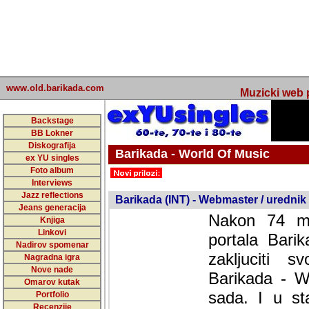
www.old.barikada.com
Muzicki web p
Backstage
BB Lokner
Diskografija
Barikada - World Of Music
ex YU singles
Foto album
undefined
Interviews
Jazz reflections
Barikada (INT) - Webmaster / urednik
Jeans generacija
Nakon 74 mj
Knjiga
Linkovi
portala Bari
Nadirov spomenar
zakljuciti 
Nagradna igra
Nove nade
Barikada - W
Omarov kutak
sada. I u sta
Portfolio
Recenzije