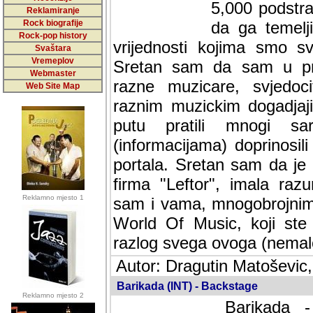
5,000 podstra
Reklamiranje
Rock biografije
da ga temelji
Rock-pop history
vrijednosti kojima smo sv
Svaštara
Vremeplov
Sretan sam da sam u protek
Webmaster
muzicare, svjedociti njih
Web Site Map
muzickim dogadjajima... Sr
mnogi saradnici koji su
doprinosili vrijednosti i v
sam da je i moj web hostin
imala razumijevanja za 
Reklamno mjesto 1
mnogobrojnim posjetitelj
Music, koji ste ga posjeciv
ovoga (nemalog) rada. Hva
Autor: Dragutin Matoševic,
Barikada (INT) - Backstage
Reklamno mjesto 2
Barikada -