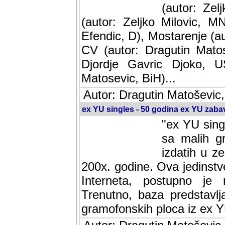
(autor: Ze
(autor: Zeljko Milovic, M
Efendic, D), Mostarenje (a
CV (autor: Dragutin Matos
Djordje Gavric Djoko, US
Matosevic, BiH)...
Autor: Dragutin Matoševic,
ex YU singles - 50 godina ex YU zab
"ex YU sing
sa malih g
izdatih u z
200x. godine. Ova jedinst
Interneta, postupno je nast
baza predstavlja informaci
ploca iz ex YU.