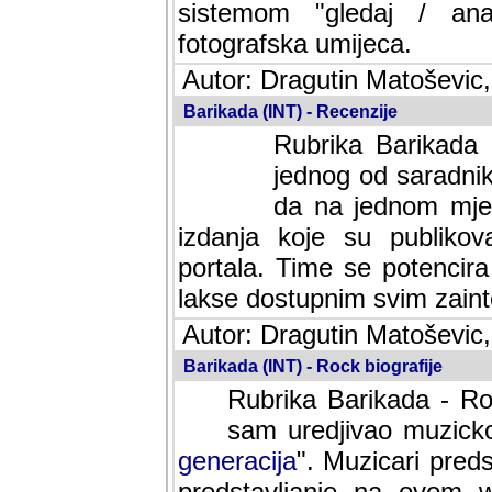
sistemom "gledaj / anal
fotografska umijeca.
Autor: Dragutin Matoševic,
Barikada (INT) - Recenzije
Rubrika Barikada -
jednog od saradnika
da na jednom mjes
izdanja koje su publik
portala. Time se potencira 
lakse dostupnim svim zain
Autor: Dragutin Matoševic,
Barikada (INT) - Rock biografije
Rubrika Barikada - Roc
sam uredjivao muzicko-
generacija
". Muzicari predst
predstavljanje na ovom w