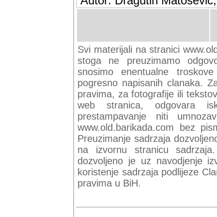
Autor: Dragutin Matoševic,
Svi materijali na stranici www.ol
stoga ne preuzimamo odgovor
snosimo enentualne troskove (
pogresno napisanih clanaka. Za 
pravima, za fotografije ili teksto
web stranica, odgovara isk
prestampavanje niti umnozav
www.old.barikada.com bez pism
Preuzimanje sadrzaja dozvoljeno
na izvornu stranicu sadrzaja
dozvoljeno je uz navodjenje iz
koristenje sadrzaja podlijeze C
pravima u BiH.