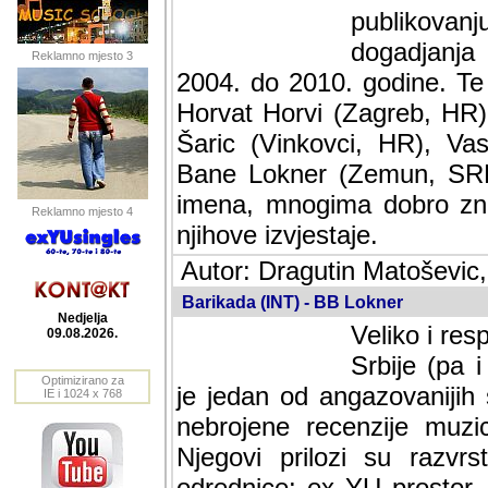
publikovan
dogadjanja
Reklamno mjesto 3
2004. do 2010. godine. Te i
Horvat Horvi (Zagreb, HR)
Šaric (Vinkovci, HR), Vas
Bane Lokner (Zemun, SRB)
imena, mnogima dobro zna
Reklamno mjesto 4
njihove izvjestaje.
Autor: Dragutin Matoševic,
Barikada (INT) - BB Lokner
Nedjelja
Veliko i res
09.08.2026.
Srbije (pa i
Optimizirano za
jedan od angazovanijih s
IE i 1024 x 768
nebrojene recenzije muzic
Njegovi prilozi su razvr
odrednice: ex YU prostor,