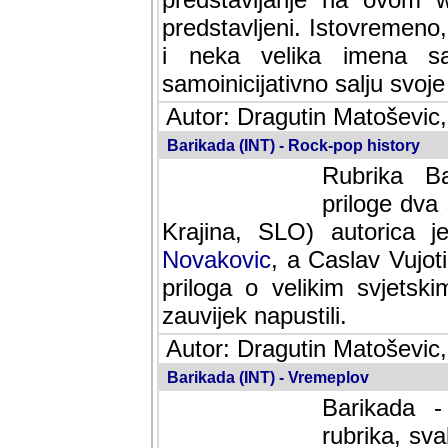
predstavljeni. Istovremen
i neka velika imena s
samoinicijativno salju svoje
Autor: Dragutin Matoševic,
Barikada (INT) - Rock-pop history
Rubrika Bari
dva saradnik
SLO) autorica je velikog s
Caslav Vujotic (Podgorica
velikim svjetskim umjetni
napustili.
Autor: Dragutin Matoševic,
Barikada (INT) - Vremeplov
Barikada -
rubrika, sva