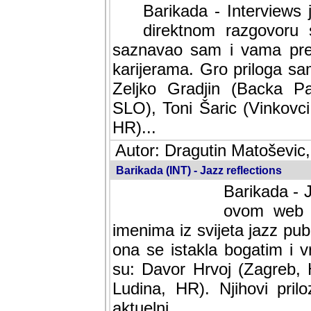
Barikada - Interviews 
direktnom razgovoru 
saznavao sam i vama pren
karijerama. Gro priloga sa
Zeljko Gradjin (Backa Pal
SLO), Toni Šaric (Vinkovci
HR)...
Autor: Dragutin Matoševic,
Barikada (INT) - Jazz reflections
Barikada - J
ovom web po
imenima iz svijeta jazz pub
ona se istakla bogatim i v
su: Davor Hrvoj (Zagreb, 
Ludina, HR). Njihovi pril
aktuelni.