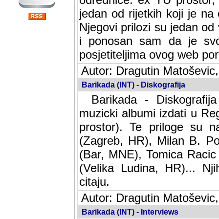
jedan od rijetkih koji je n
Njegovi prilozi su jedan od
i ponosan sam da je svoj
posjetiteljima ovog web por
Autor: Dragutin Matoševic,
Barikada (INT) - Diskografija
Barikada - Diskografija
muzicki albumi izdati u Reg
prostor). Te priloge su n
(Zagreb, HR), Milan B. Po
(Bar, MNE), Tomica Racic 
(Velika Ludina, HR)... Nj
citaju.
Autor: Dragutin Matoševic,
Barikada (INT) - Interviews