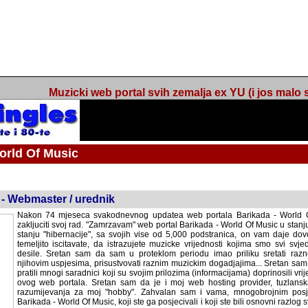
Muzicki web portal svih zemalja ex YU (i jos malo s
orld Of Music
ned
 - Webmaster / urednik
Nakon 74 mjeseca svakodnevnog updatea web portala Barikada - World O
zakljuciti svoj rad. "Zamrzavam" web portal Barikada - World Of Music u stanj
stanju "hibernacije", sa svojih vise od 5,000 podstranica, on vam daje dov
temeljito iscitavate, da istrazujete muzicke vrijednosti kojima smo svi svjedocili
Sretan sam da sam u proteklom periodu imao priliku sretati razne muzicar
uspjesima, prisustvovati raznim muzickim dogadjajima... Sretan sam da su 
mnogi saradnici koji su svojim prilozima (informacijama) doprinosili vrijednost
web portala. Sretan sam da je i moj web hosting provider, tuzlanska f
razumijevanja za moj "hobby". Zahvalan sam i vama, mnogobrojnim posje
Barikada - World Of Music, koji ste ga posjecivali i koji ste bili osnovni razl