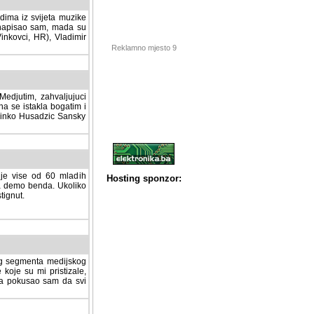
dima iz svijeta muzike
 napisao sam, mada su
Vinkovci, HR), Vladimir
Reklamno mjesto 9
tim, zahvaljujuci veliki
a se istakla bogatim i
 Dinko Husadzic Sansky
 je vise od 60 mladih
demo benda. Ukoliko im
nut.
Hosting sponzor:
tnog segmenta medijskog
 koje su mi pristizale,
afa pokusao sam da svi