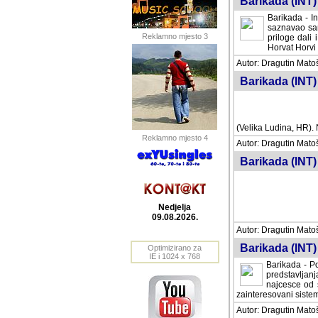
Barikada (INT) 
Barikada - In
saznavao sam
Reklamno mjesto 3
priloge dali 
Horvat Horvi 
Autor: Dragutin Matoše
Barikada (INT) 
(Velika Ludina, HR). N
Reklamno mjesto 4
Autor: Dragutin Matoše
Barikada (INT)
Nedjelja
09.08.2026.
Autor: Dragutin Matoše
Barikada (INT) 
Optimizirano za
IE i 1024 x 768
Barikada - Po
predstavljanj
najcesce od s
zainteresovani sistemo
Autor: Dragutin Matoše