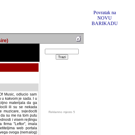
Povratak na
NOVU
BARIKADU
ire)
f Music, odlucio sam
u u kakvom je sada. I u
oljno materijala da ga
 ili su se nekada desile.
e, svjedociti njihovim
me na tom putu pratili
i i visem rejtingu ovog
Reklamno mjesto 5
irma "Leftor", imala
titeljima web portala
og svega ovoga (nemalog)