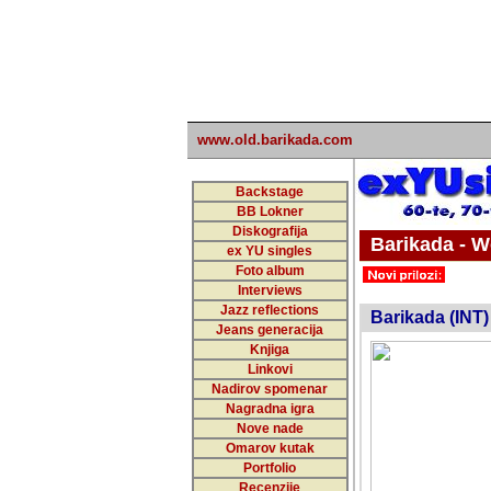
www.old.barikada.com
Backstage
BB Lokner
Diskografija
Barikada - W
ex YU singles
Foto album
undefi
Interviews
Jazz reflections
Barikada (INT)
Jeans generacija
Knjiga
Linkovi
Nadirov spomenar
Nagradna igra
Nove nade
Omarov kutak
Portfolio
Recenzije