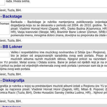
rada. Hvala svima.
vic, Tuzla, BiH.
 - Backstage
Barikada - Backstage je rubrika namjenjena publikovanju izvjestaj
dogadjanja koja su se desavala u periodu od 2004. do 2010. godine. Te 
pisali: Vladimir Horvat Horvi (Zagreb, HR), Darko Budna (Koprivnica, HR)
HR), Vasja Ivanovski (Skopje, MK), Branimir Bane Lokner (Zemun, SRB) i 
pomenuta imena, mnogima dobro znana, dovoljna su preporuka da citate nj
vic, Tuzla, BiH.
 - BB Lokner
Veliko i respektabilno ime muzickog novinarstva iz Srbije (pa i Regiona)
bio je jedan od angazovanijih saradnika ovog web portala. Pisao je nebro
albuma raznih muzickih stilova. Njegovi prilozi su razvrstani po godi
tor, Metal scena i Ostala scena. Bane je jedan od rijetkih koji je na ovom web port
dan od vrijednijih elemenata ovog web portala i ponosan sam da je svoje recenzije
b portala.
vic, Tuzla, BiH.
- Diskografija
rafija je rubrika u kojoj su predstavljani muzicki albumi izdati u Regionu (ex YU pro
oge su najcesce pisali: Vladimir Horvat Horvi (Zagreb, HR), Milan B. Popovic (Beogr
cic (Tuzla, BiH), Dinko Husadzic Sansky (Velika Ludina, HR)... Njihovi prilozi 
vic, Tuzla, BiH.