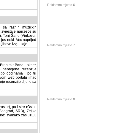
Reklamno mjesto 6
a sa raznih muzickih
izvjestaje najcesce su
, Toni Šaric (Vinkovci,
jos neki. Vec naprijed
ihove izvjestaje.
Reklamno mjesto 7
, Branimir Bane Lokner,
jene recenzije muzickih
nama i po tri osnovne
alu imao svoju rubriku.
 dijelio sa svima vama,
stor), pa i sire (Ostali
Reklamno mjesto 8
ad, SRB), Zeljko Milovic
svakako zasluzuju da se