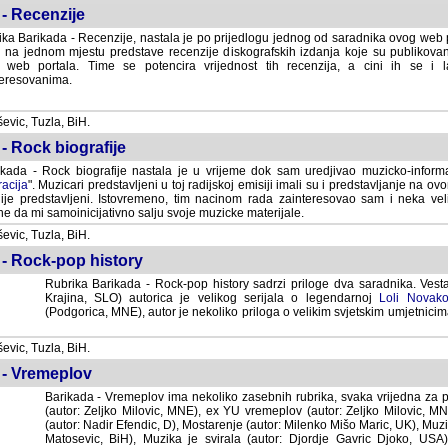
- Recenzije
ka Barikada - Recenzije, nastala je po prijedlogu jednog od saradnika ovog web po
 na jednom mjestu predstave recenzije diskografskih izdanja koje su publikov
web portala. Time se potencira vrijednost tih recenzija, a cini ih se i 
eresovanima.
vic, Tuzla, BiH.
- Rock biografije
kada - Rock biografije nastala je u vrijeme dok sam uredjivao muzicko-informa
acija
". Muzicari predstavljeni u toj radijskoj emisiji imali su i predstavljanje na 
nije predstavljeni. Istovremeno, tim nacinom rada zainteresovao sam i neka ve
 da mi samoinicijativno salju svoje muzicke materijale.
vic, Tuzla, BiH.
 - Rock-pop history
Rubrika Barikada - Rock-pop history sadrzi priloge dva saradnika. Vest
Krajina, SLO) autorica je velikog serijala o legendarnoj
Loli Novako
(Podgorica, MNE), autor je nekoliko priloga o velikim svjetskim umjetnicima
vic, Tuzla, BiH.
 - Vremeplov
Barikada - Vremeplov ima nekoliko zasebnih rubrika, svaka vrijedna za po
(autor: Zeljko Milovic, MNE), ex YU vremeplov (autor: Zeljko Milovic, 
(autor: Nadir Efendic, D), Mostarenje (autor: Milenko Mišo Maric, UK), Muzi
Matosevic, BiH), Muzika je svirala (autor: Djordje Gavric Djoko, USA),