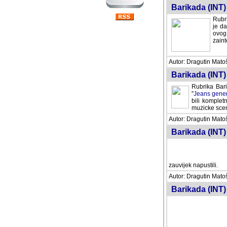
Barikada (INT) 
Rubri
je da
ovog 
zaint
Autor: Dragutin Matoše
Barikada (INT) 
Rubrika Bari
"
Jeans gener
bili komplet
muzicke scene
Autor: Dragutin Matoše
Barikada (INT)
zauvijek napustili.
Autor: Dragutin Matoše
Barikada (INT)