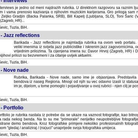
- Interviews
terviews je jedno od meni najdrazih rubrika. U direktnom razgovoru sa raznim lju
 i vama prenosio kazivanja o njihovim muzickim karijerama. Gro priloga sam
i Zeljko Gradjin (Backa Palanka, SRB), Bill Kapelj (Ljubljana, SLO), Toni Šaric (
(Zagreb, HR)...
vic, Tuzla, BiH.
- Jazz reflections
Barikada - Jazz reflections je najmladja rubrika na ovom web portalu. Medju
imenima iz svijeta jazz publicistike i iskrenim jazz zagovornicima, on
vrijednim prilozima. Ta cijenjena imena su: Davor Hrvoj (Zagreb, HR) i
jihovi prilozi su bezvremeni i za citanje uvijek aktuelni.
vic, Tuzla, BiH.
 - Nove nade
Rubrika, Barikada - Nove nade, samo ime je objasnjava. Predstavila
bendova iz naseg Regiona. Mnogi od njih su vec odavno izasli iz statusa 
je, dijelom, u tome pomoglo i pojavljivanje u ovoj rubrici - njen cilj je postig
vic, Tuzla, BiH.
- Portfolio
rtfolio je rubrika nastala iz potrebe da se ukaze na vaznost fotografije, kao bi
a rada nekog benda. Na to su me "primorale" nerijetko neupotrebljive fotografije
trane demo bendova. Kroz fotografske primjere nekoliko profesionalnih fotogr
m "gledaj / analiziraj / (na)uci" unaprijede svoja fotografska umijeca.
vic, Tuzla, BiH.