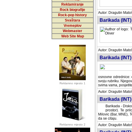
Reklamiranje
Rock biografije
Autor: Dragutin Matoše
Rock-pop history
Barikada (INT)
Svaštara
Vremeplov
Webmaster
Web Site Map
Autor: Dragutin Matoše
Barikada (INT)
odrednice: ex YU pros
Njegovi prilozi su je
Reklamno mjesto 1
posjetiteljima ovog we
Autor: Dragutin Matoše
Barikada (INT) 
Barikada - Diskog
prostor). Te pril
(Bar, MNE), Tomica Ra
citaju.
Reklamno mjesto 2
Autor: Dragutin Matoše