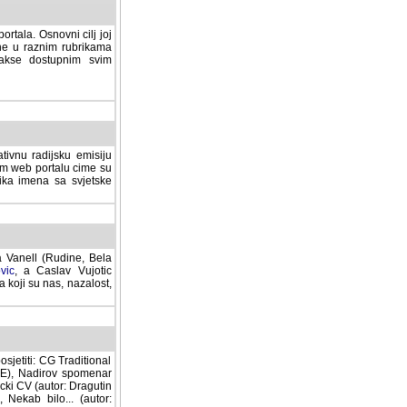
rtala. Osnovni cilj joj
ane u raznim rubrikama
lakse dostupnim svim
tivnu radijsku emisiju
ovom web portalu cime su
lika imena sa svjetske
a Vanell (Rudine, Bela
vic
, a Caslav Vujotic
 koji su nas, nazalost,
sjetiti: CG Traditional
MNE), Nadirov spomenar
cki CV (autor: Dragutin
 Nekab bilo... (autor: