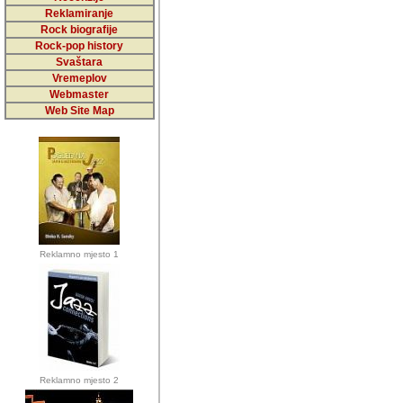
5,000 podstra
Reklamiranje
Rock biografije
da ga temelji
Rock-pop history
vrijednosti kojima smo sv
Svaštara
Vremeplov
Sretan sam da sam u protek
Webmaster
muzicare, svjedociti njih
Web Site Map
muzickim dogadjajima... Sr
mnogi saradnici koji su
doprinosili vrijednosti i v
sam da je i moj web hostin
imala razumijevanja za 
Reklamno mjesto 1
mnogobrojnim posjetitelj
Music, koji ste ga posjeciv
ovoga (nemalog) rada. Hva
Autor: Dragutin Matoševic,
Barikada (INT) - Backstage
Reklamno mjesto 2
Barikada -