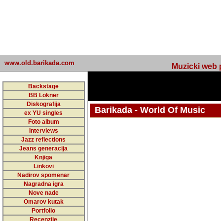
www.old.barikada.com
Muzicki web p
Backstage
BB Lokner
Diskografija
Barikada - World Of Music
ex YU singles
Foto album
undefined
Interviews
Jazz reflections
Barikada (INT) - Webmaster / urednik
Jeans generacija
Nakon 74 mj
Knjiga
Linkovi
portala Bari
Nadirov spomenar
zakljuciti 
Nagradna igra
Nove nade
Barikada - W
Omarov kutak
sada. I u sta
Portfolio
Recenzije