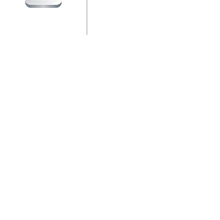
jedan od rijetkih koji je n
Njegovi prilozi su jedan od
i ponosan sam da je svoj
posjetiteljima ovog web por
Autor: Dragutin Matoševic,
Barikada (INT) - Diskografija
Barikada - Diskografija
muzicki albumi izdati u Reg
prostor). Te priloge su n
(Zagreb, HR), Milan B. Po
(Bar, MNE), Tomica Racic 
(Velika Ludina, HR)... Nj
citaju.
Autor: Dragutin Matoševic,
Barikada (INT) - Interviews