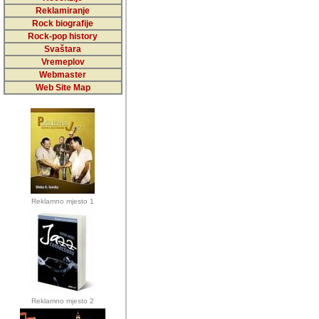
5,000 podstra
Reklamiranje
Rock biografije
da ga temelji
Rock-pop history
vrijednosti kojima smo sv
Svaštara
Vremeplov
Sretan sam da sam u protek
Webmaster
muzicare, svjedociti njih
Web Site Map
muzickim dogadjajima... Sr
mnogi saradnici koji su
doprinosili vrijednosti i v
sam da je i moj web hostin
imala razumijevanja za 
Reklamno mjesto 1
mnogobrojnim posjetitelj
Music, koji ste ga posjeciv
ovoga (nemalog) rada. Hva
Autor: Dragutin Matoševic,
Barikada (INT) - Backstage
Reklamno mjesto 2
Barikada -