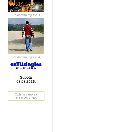
publikovan
dogadjanja
Reklamno mjesto 3
2004. do 2010. godine. Te i
Horvat Horvi (Zagreb, HR)
Šaric (Vinkovci, HR), Vas
Bane Lokner (Zemun, SRB)
imena, mnogima dobro zna
Reklamno mjesto 4
njihove izvjestaje.
Autor: Dragutin Matoševic,
Barikada (INT) - BB Lokner
Subota
Veliko i res
08.08.2026.
Srbije (pa i
Optimizirano za
jedan od angazovanijih s
IE i 1024 x 768
nebrojene recenzije muzic
Njegovi prilozi su razvr
odrednice: ex YU prostor,