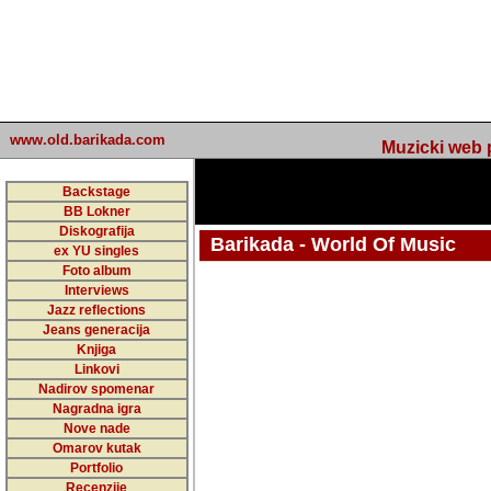
www.old.barikada.com
Muzicki web p
Backstage
BB Lokner
Diskografija
Barikada - World Of Music
ex YU singles
Foto album
undefined
Interviews
Jazz reflections
Barikada (INT) - Webmaster / urednik
Jeans generacija
Nakon 74 mj
Knjiga
Linkovi
portala Bari
Nadirov spomenar
zakljuciti 
Nagradna igra
Nove nade
Barikada - W
Omarov kutak
sada. I u sta
Portfolio
Recenzije